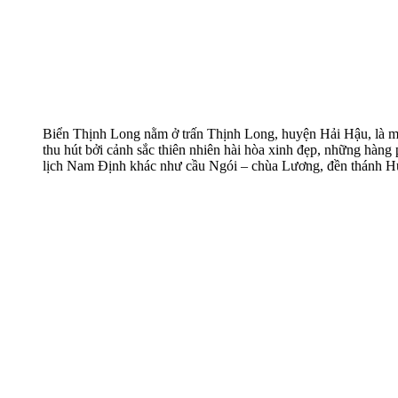
Biển Thịnh Long nằm ở trấn Thịnh Long, huyện Hải Hậu, là mộ
thu hút bởi cảnh sắc thiên nhiên hài hòa xinh đẹp, những hàng
lịch Nam Định khác như cầu Ngói – chùa Lương, đền thánh H