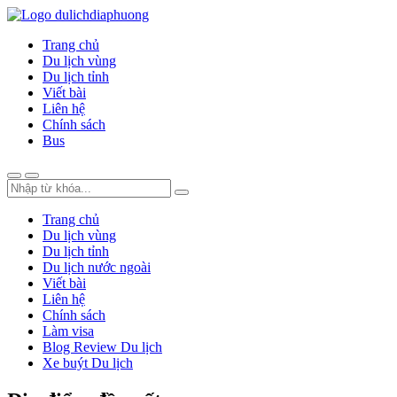
Trang chủ
Du lịch vùng
Du lịch tỉnh
Viết bài
Liên hệ
Chính sách
Bus
Trang chủ
Du lịch vùng
Du lịch tỉnh
Du lịch nước ngoài
Viết bài
Liên hệ
Chính sách
Làm visa
Blog Review Du lịch
Xe buýt Du lịch