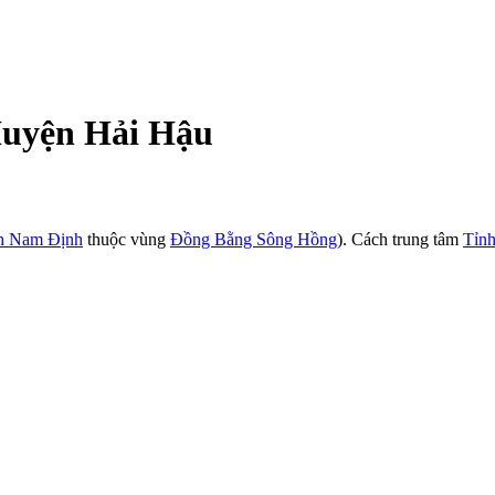
 Huyện Hải Hậu
h Nam Định
thuộc vùng
Đồng Bằng Sông Hồng
). Cách trung tâm
Tỉn