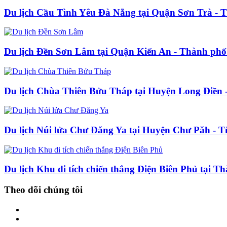
Du lịch Cầu Tình Yêu Đà Nẵng tại Quận Sơn Trà -
Du lịch Đền Sơn Lâm tại Quận Kiến An - Thành ph
Du lịch Chùa Thiên Bửu Tháp tại Huyện Long Điền 
Du lịch Núi lửa Chư Đăng Ya tại Huyện Chư Păh - T
Du lịch Khu di tích chiến thắng Điện Biên Phủ tại T
Theo dõi chúng tôi