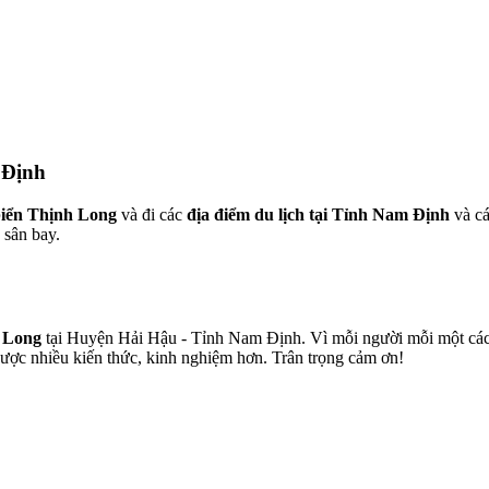
 Định
biển Thịnh Long
và đi các
địa điểm du lịch tại Tỉnh Nam Định
và cá
 sân bay.
h Long
tại Huyện Hải Hậu - Tỉnh Nam Định. Vì mỗi người mỗi một cách 
được nhiều kiến thức, kinh nghiệm hơn. Trân trọng cảm ơn!