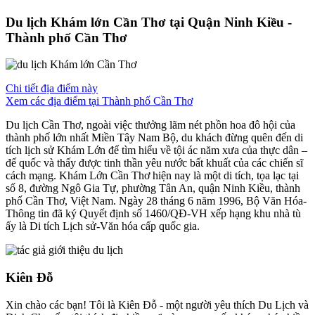
Du lịch Khám lớn Cần Thơ tại Quận Ninh Kiều -
Thành phố Cần Thơ
Chi tiết địa điểm này
Xem các địa điểm tại Thành phố Cần Thơ
Du lịch Cần Thơ, ngoài việc thưởng lãm nét phồn hoa đô hội của
thành phố lớn nhất Miền Tây Nam Bộ, du khách đừng quên đến di
tích lịch sử Khám Lớn để tìm hiểu về tội ác năm xưa của thực dân –
đế quốc và thấy được tinh thần yêu nước bất khuất của các chiến sĩ
cách mạng. Khám Lớn Cần Thơ hiện nay là một di tích, tọa lạc tại
số 8, đường Ngô Gia Tự, phường Tân An, quận Ninh Kiều, thành
phố Cần Thơ, Việt Nam. Ngày 28 tháng 6 năm 1996, Bộ Văn Hóa-
Thông tin đã ký Quyết định số 1460/QĐ-VH xếp hạng khu nhà tù
ấy là Di tích Lịch sử-Văn hóa cấp quốc gia.
Kiên Đỗ
Xin chào các bạn! Tôi là Kiên Đỗ - một người yêu thích Du Lịch và