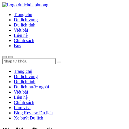
Trang chủ
Du lịch vùng
Du lịch tỉnh
Viết bài
Liên hệ
Chính sách
Bus
Trang chủ
Du lịch vùng
Du lịch tỉnh
Du lịch nước ngoài
Viết bài
Liên hệ
Chính sách
Làm visa
Blog Review Du lịch
Xe buýt Du lịch