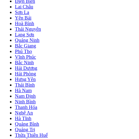
Điện Biên
Lai Châu
Sơn La
Yên Bái
Hoà Bình
Thái Nguyên
Lạng Sơn
Quảng Ninh
Bắc Giang
Phú Thọ
Vĩnh Phúc
Bắc Ninh
Hải Dương
Hải Phòng
Hưng Yên
Thái Bình
Hà Nam
Nam Định
Ninh Bình
Thanh Hóa
Nghệ An
Hà Tĩnh
Quảng Bình
Quảng Trị
Thừa Thiên Huế