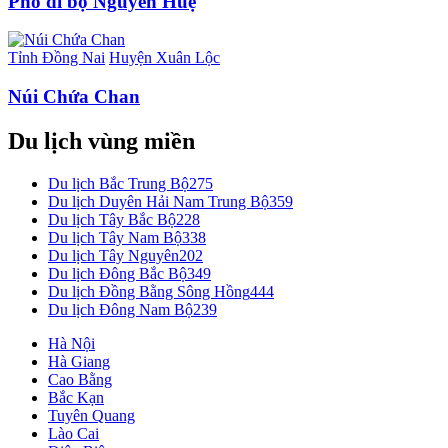
Phố đi bộ Nguyễn Huệ
Tỉnh Đồng Nai
Huyện Xuân Lộc
Núi Chứa Chan
Du lịch vùng miền
Du lịch Bắc Trung Bộ
275
Du lịch Duyên Hải Nam Trung Bộ
359
Du lịch Tây Bắc Bộ
228
Du lịch Tây Nam Bộ
338
Du lịch Tây Nguyên
202
Du lịch Đông Bắc Bộ
349
Du lịch Đồng Bằng Sông Hồng
444
Du lịch Đông Nam Bộ
239
Hà Nội
Hà Giang
Cao Bằng
Bắc Kạn
Tuyên Quang
Lào Cai