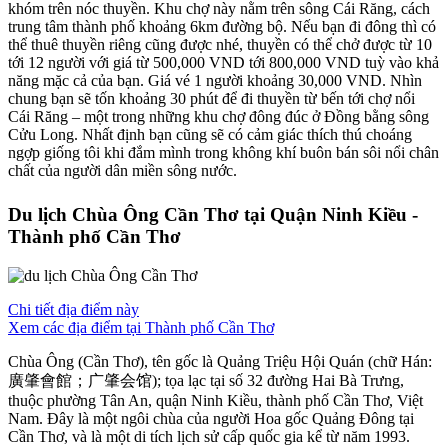
khóm trên nóc thuyền. Khu chợ này nằm trên sông Cái Răng, cách
trung tâm thành phố khoảng 6km đường bộ. Nếu bạn đi đông thì có
thể thuê thuyền riêng cũng được nhé, thuyền có thể chở được từ 10
tới 12 người với giá từ 500,000 VND tới 800,000 VND tuỳ vào khả
năng mặc cả của bạn. Giá vé 1 người khoảng 30,000 VND. Nhìn
chung bạn sẽ tốn khoảng 30 phút để đi thuyền từ bến tới chợ nổi
Cái Răng – một trong những khu chợ đông đúc ở Đồng bằng sông
Cửu Long. Nhất định bạn cũng sẽ có cảm giác thích thú choáng
ngợp giống tôi khi đắm mình trong không khí buôn bán sôi nổi chân
chất của người dân miền sông nước.
Du lịch Chùa Ông Cần Thơ tại Quận Ninh Kiều -
Thành phố Cần Thơ
Chi tiết địa điểm này
Xem các địa điểm tại Thành phố Cần Thơ
Chùa Ông (Cần Thơ), tên gốc là Quảng Triệu Hội Quán (chữ Hán:
廣肇會館；广肇会馆); tọa lạc tại số 32 đường Hai Bà Trưng,
thuộc phường Tân An, quận Ninh Kiều, thành phố Cần Thơ, Việt
Nam. Đây là một ngôi chùa của người Hoa gốc Quảng Đông tại
Cần Thơ, và là một di tích lịch sử cấp quốc gia kể từ năm 1993.