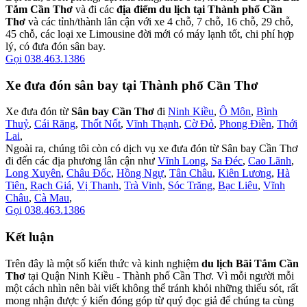
Tắm Cần Thơ
và đi các
địa điểm du lịch tại Thành phố Cần
Thơ
và các tỉnh/thành lân cận với xe 4 chỗ, 7 chỗ, 16 chỗ, 29 chỗ,
45 chỗ, các loại xe Limousine đời mới có máy lạnh tốt, chi phí hợp
lý, có đưa đón sân bay.
Gọi 038.463.1386
Xe đưa đón sân bay tại Thành phố Cần Thơ
Xe đưa đón từ
Sân bay Cần Thơ
đi
Ninh Kiều
,
Ô Môn
,
Bình
Thuỷ
,
Cái Răng
,
Thốt Nốt
,
Vĩnh Thạnh
,
Cờ Đỏ
,
Phong Điền
,
Thới
Lai
,
Ngoài ra, chúng tôi còn có dịch vụ xe đưa đón từ Sân bay Cần Thơ
đi đến các địa phương lân cận như
Vĩnh Long
,
Sa Đéc
,
Cao Lãnh
,
Long Xuyên
,
Châu Đốc
,
Hồng Ngự
,
Tân Châu
,
Kiên Lương
,
Hà
Tiên
,
Rạch Giá
,
Vị Thanh
,
Trà Vinh
,
Sóc Trăng
,
Bạc Liêu
,
Vĩnh
Châu
,
Cà Mau
,
Gọi 038.463.1386
Kết luận
Trên đây là một số kiến thức và kinh nghiệm
du lịch Bãi Tắm Cần
Thơ
tại Quận Ninh Kiều - Thành phố Cần Thơ. Vì mỗi người mỗi
một cách nhìn nên bài viết không thể tránh khỏi những thiếu sót, rất
mong nhận được ý kiến đóng góp từ quý đọc giả để chúng ta cùng