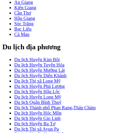
An Giang
Kiên Giang
Cần Thơ
Hậu Giang
Sóc Trăng
Bạc Liêu
Cà Mau
Du lịch địa phương
Du lịch Huyện Kim Bôi
Du lịch Huyện Tuyên Hóa
Du lịch Huyện Mường Lát
Du lịch Huyện Diên Khánh
Du lịch Thị xã Long Mỹ
Du lịch Huyện Phú Lương
Du lịch Huyện Hậu Lộc
Du lịch Huyện Long Mỹ
Du lịch Quận Bình Thuỷ
Du lịch Thành phố Phan Rang-Tháp Chàm
Du lịch Huyện Hóc Môn
Du lịch Huyện Gio Linh
Du lịch Huyện Ba Tơ
Du lịch Thị xã Ayun Pa