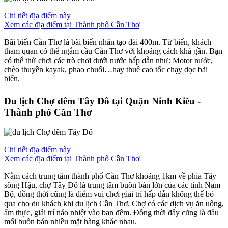
Chi tiết địa điểm này
Xem các địa điểm tại Thành phố Cần Thơ
Bãi biển Cần Thơ là bãi biển nhân tạo dài 400m. Từ biển, khách
tham quan có thể ngắm cầu Cần Thơ với khoảng cách khá gần. Bạn
có thể thử chơi các trò chơi dưới nước hấp dẫn như: Motor nước,
chèo thuyền kayak, phao chuối…hay thuê cao tốc chạy dọc bãi
biển.
Du lịch Chợ đêm Tây Đô tại Quận Ninh Kiều -
Thành phố Cần Thơ
Chi tiết địa điểm này
Xem các địa điểm tại Thành phố Cần Thơ
Nằm cách trung tâm thành phố Cần Thơ khoảng 1km về phía Tây
sông Hậu, chợ Tây Đô là trung tâm buôn bán lớn của các tỉnh Nam
Bộ, đồng thời cũng là điểm vui chơi giải trí hấp dẫn không thể bỏ
qua cho du khách khi du lịch Cần Thơ. Chợ có các dịch vụ ăn uống,
ẩm thực, giải trí náo nhiệt vào ban đêm. Đồng thời đây cũng là đầu
mối buôn bán nhiều mặt hàng khác nhau.