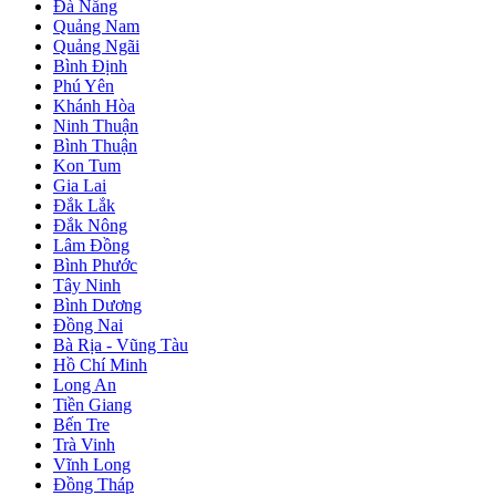
Đà Nẵng
Quảng Nam
Quảng Ngãi
Bình Định
Phú Yên
Khánh Hòa
Ninh Thuận
Bình Thuận
Kon Tum
Gia Lai
Đắk Lắk
Đắk Nông
Lâm Đồng
Bình Phước
Tây Ninh
Bình Dương
Đồng Nai
Bà Rịa - Vũng Tàu
Hồ Chí Minh
Long An
Tiền Giang
Bến Tre
Trà Vinh
Vĩnh Long
Đồng Tháp