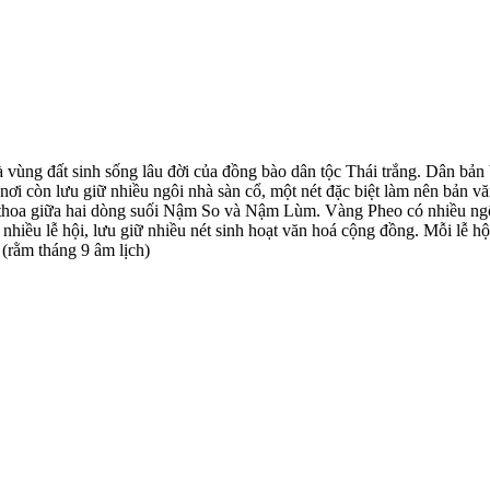
ùng đất sinh sống lâu đời của đồng bào dân tộc Thái trắng. Dân bản
ơi còn lưu giữ nhiều ngôi nhà sàn cổ, một nét đặc biệt làm nên bản văn 
 thoa giữa hai dòng suối Nậm So và Nậm Lùm. Vàng Pheo có nhiều ng
nhiều lễ hội, lưu giữ nhiều nét sinh hoạt văn hoá cộng đồng. Mỗi lễ h
(rằm tháng 9 âm lịch)