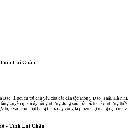
 Tỉnh Lai Châu
 Bắc, là nơi cư trú chủ yếu của các dân tộc Mông, Dao, Thái, Hà N
u tầng xuyên qua mây trắng những dòng suối róc rách chảy, những thửa
c họp vào chủ nhật hàng tuần, đây cũng là phiên chợ mang đậm nét vă
hổ - Tỉnh Lai Châu