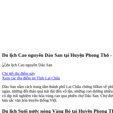
Du lịch Cao nguyên Dào San tại Huyện Phong Thổ -
Chi tiết địa điểm này
Xem các địa điểm tại Tỉnh Lai Châu
Dào San nằm cách trung tâm thành phố Lai Châu chừng 60km về phía
ngàn, những đồi thảo quả trải dài đến vô tận, những con đường nhiề
có dịp trải nghiệm văn hóa vùng cao qua phiên chợ Dào San. Chợ đượ
bản sắc văn hóa truyền thống Việt.
Du lịch Suối nước nóng Vàng Bó tại Huyện Phong T