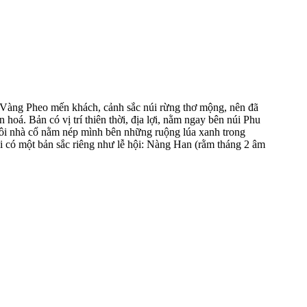
 Vàng Pheo mến khách, cảnh sắc núi rừng thơ mộng, nên đã
hoá. Bản có vị trí thiên thời, địa lợi, nằm ngay bên núi Phu
ôi nhà cổ nằm nép mình bên những ruộng lúa xanh trong
ội có một bản sắc riêng như lễ hội: Nàng Han (rằm tháng 2 âm