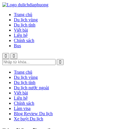
Trang chủ
Du lịch vùng
Du lịch tỉnh
Viết bài
Liên hệ
Chính sách
Bus
Trang chủ
Du lịch vùng
Du lịch tỉnh
Du lịch nước ngoài
Viết bài
Liên hệ
Chính sách
Làm visa
Blog Review Du lịch
Xe buýt Du lịch