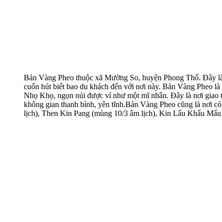
Bản Vàng Pheo thuộc xã Mường So, huyện Phong Thổ. Đây là v
cuốn hút biết bao du khách đến với nơi này. Bản Vàng Pheo là n
Nhọ Khọ, ngọn núi được ví như một mĩ nhân. Đây là nơi giao
không gian thanh bình, yên tĩnh.Bản Vàng Pheo cũng là nơi có 
lịch), Then Kin Pang (mùng 10/3 âm lịch), Kin Lẩu Khẩu Mẩu 