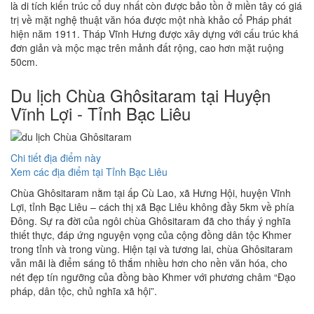
là di tích kiến trúc cổ duy nhất còn được bảo tồn ở miền tây có giá
trị về mặt nghệ thuật văn hóa được một nhà khảo cổ Pháp phát
hiện năm 1911. Tháp Vĩnh Hưng được xây dựng với cấu trúc khá
đơn giản và mộc mạc trên mảnh đất rộng, cao hơn mặt ruộng
50cm.
Du lịch Chùa Ghôsitaram tại Huyện
Vĩnh Lợi - Tỉnh Bạc Liêu
Chi tiết địa điểm này
Xem các địa điểm tại Tỉnh Bạc Liêu
Chùa Ghôsitaram nằm tại ấp Cù Lao, xã Hưng Hội, huyện Vĩnh
Lợi, tỉnh Bạc Liêu – cách thị xã Bạc Liêu không đầy 5km về phía
Đông. Sự ra đời của ngôi chùa Ghôsitaram đã cho thấy ý nghĩa
thiết thực, đáp ứng nguyện vọng của cộng đồng dân tộc Khmer
trong tỉnh và trong vùng. Hiện tại và tương lai, chùa Ghôsitaram
vẫn mãi là điểm sáng tô thắm nhiều hơn cho nền văn hóa, cho
nét đẹp tín ngưỡng của đồng bào Khmer với phương châm “Đạo
pháp, dân tộc, chủ nghĩa xã hội”.