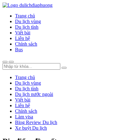
Trang chủ
Du lịch vùng
Du lịch tỉnh
Viết bài
Liên hệ
Chính sách
Bus
Trang chủ
Du lịch vùng
Du lịch tỉnh
Du lịch nước ngoài
Viết bài
Liên hệ
Chính sách
Làm visa
Blog Review Du lịch
Xe buýt Du lịch