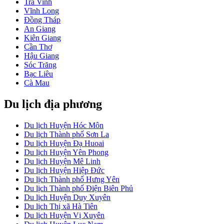
Trà Vinh
Vĩnh Long
Đồng Tháp
An Giang
Kiên Giang
Cần Thơ
Hậu Giang
Sóc Trăng
Bạc Liêu
Cà Mau
Du lịch địa phương
Du lịch Huyện Hóc Môn
Du lịch Thành phố Sơn La
Du lịch Huyện Đạ Huoai
Du lịch Huyện Yên Phong
Du lịch Huyện Mê Linh
Du lịch Huyện Hiệp Đức
Du lịch Thành phố Hưng Yên
Du lịch Thành phố Điện Biên Phủ
Du lịch Huyện Duy Xuyên
Du lịch Thị xã Hà Tiên
Du lịch Huyện Vị Xuyên