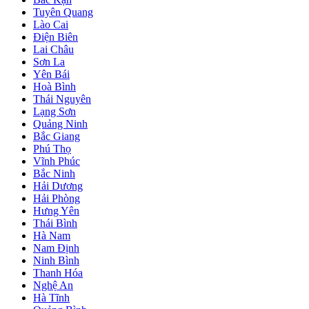
Tuyên Quang
Lào Cai
Điện Biên
Lai Châu
Sơn La
Yên Bái
Hoà Bình
Thái Nguyên
Lạng Sơn
Quảng Ninh
Bắc Giang
Phú Thọ
Vĩnh Phúc
Bắc Ninh
Hải Dương
Hải Phòng
Hưng Yên
Thái Bình
Hà Nam
Nam Định
Ninh Bình
Thanh Hóa
Nghệ An
Hà Tĩnh