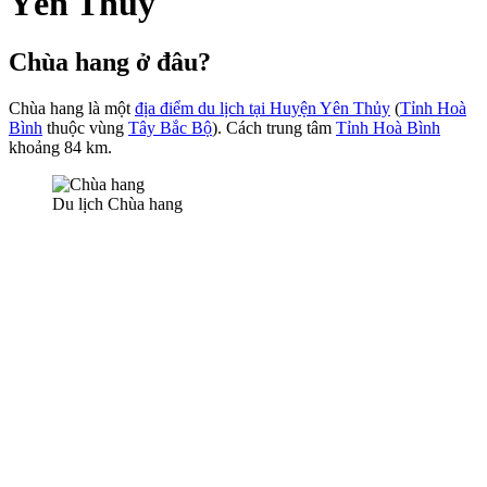
Yên Thủy
Chùa hang ở đâu?
Chùa hang là một
địa điểm du lịch tại Huyện Yên Thủy
(
Tỉnh Hoà
Bình
thuộc vùng
Tây Bắc Bộ
). Cách trung tâm
Tỉnh Hoà Bình
khoảng 84 km.
Du lịch Chùa hang