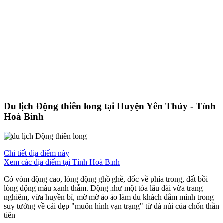
Du lịch Động thiên long tại Huyện Yên Thủy - Tỉnh
Hoà Bình
Chi tiết địa điểm này
Xem các địa điểm tại Tỉnh Hoà Bình
Có vòm động cao, lòng động ghồ ghề, dốc về phía trong, đất bồi
lòng động màu xanh thẫm. Động như một tòa lâu đài vừa trang
nghiêm, vừa huyền bí, mờ mờ ảo ảo làm du khách đắm mình trong
suy tưởng về cái đẹp "muôn hình vạn trạng" từ đá núi của chốn thần
tiên