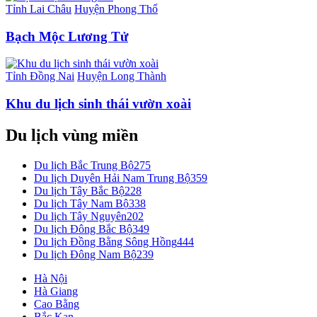
Tỉnh Lai Châu
Huyện Phong Thổ
Bạch Mộc Lương Tử
Tỉnh Đồng Nai
Huyện Long Thành
Khu du lịch sinh thái vườn xoài
Du lịch vùng miền
Du lịch Bắc Trung Bộ
275
Du lịch Duyên Hải Nam Trung Bộ
359
Du lịch Tây Bắc Bộ
228
Du lịch Tây Nam Bộ
338
Du lịch Tây Nguyên
202
Du lịch Đông Bắc Bộ
349
Du lịch Đồng Bằng Sông Hồng
444
Du lịch Đông Nam Bộ
239
Hà Nội
Hà Giang
Cao Bằng
Bắc Kạn