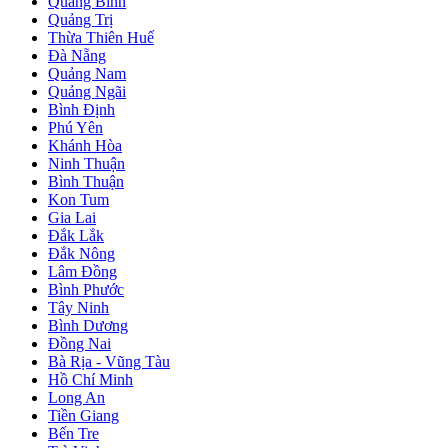
Quảng Bình
Quảng Trị
Thừa Thiên Huế
Đà Nẵng
Quảng Nam
Quảng Ngãi
Bình Định
Phú Yên
Khánh Hòa
Ninh Thuận
Bình Thuận
Kon Tum
Gia Lai
Đắk Lắk
Đắk Nông
Lâm Đồng
Bình Phước
Tây Ninh
Bình Dương
Đồng Nai
Bà Rịa - Vũng Tàu
Hồ Chí Minh
Long An
Tiền Giang
Bến Tre