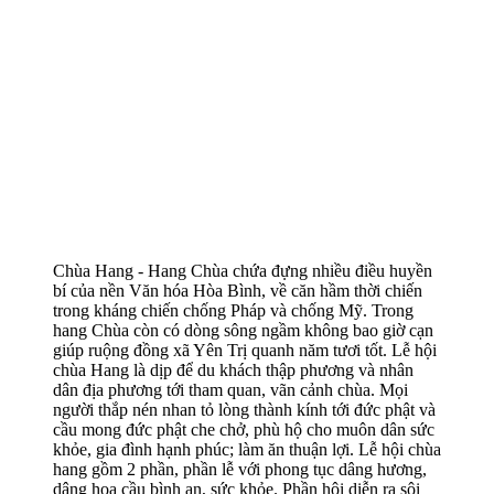
Chùa Hang - Hang Chùa chứa đựng nhiều điều huyền
bí của nền Văn hóa Hòa Bình, về căn hầm thời chiến
trong kháng chiến chống Pháp và chống Mỹ. Trong
hang Chùa còn có dòng sông ngầm không bao giờ cạn
giúp ruộng đồng xã Yên Trị quanh năm tươi tốt. Lễ hội
chùa Hang là dịp để du khách thập phương và nhân
dân địa phương tới tham quan, vãn cảnh chùa. Mọi
người thắp nén nhan tỏ lòng thành kính tới đức phật và
cầu mong đức phật che chở, phù hộ cho muôn dân sức
khỏe, gia đình hạnh phúc; làm ăn thuận lợi. Lễ hội chùa
hang gồm 2 phần, phần lễ với phong tục dâng hương,
dâng hoa cầu bình an, sức khỏe. Phần hội diễn ra sôi