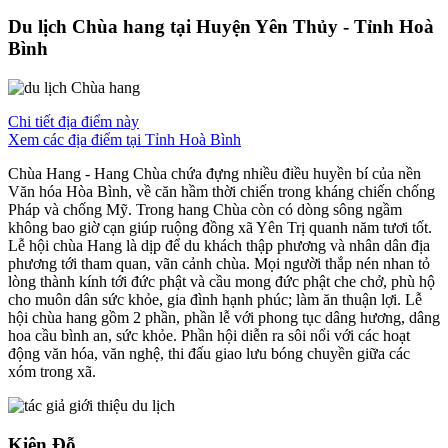
Du lịch Chùa hang tại Huyện Yên Thủy - Tỉnh Hoà
Bình
Chi tiết địa điểm này
Xem các địa điểm tại Tỉnh Hoà Bình
Chùa Hang - Hang Chùa chứa đựng nhiều điều huyền bí của nền
Văn hóa Hòa Bình, về căn hầm thời chiến trong kháng chiến chống
Pháp và chống Mỹ. Trong hang Chùa còn có dòng sông ngầm
không bao giờ cạn giúp ruộng đồng xã Yên Trị quanh năm tươi tốt.
Lễ hội chùa Hang là dịp để du khách thập phương và nhân dân địa
phương tới tham quan, vãn cảnh chùa. Mọi người thắp nén nhan tỏ
lòng thành kính tới đức phật và cầu mong đức phật che chở, phù hộ
cho muôn dân sức khỏe, gia đình hạnh phúc; làm ăn thuận lợi. Lễ
hội chùa hang gồm 2 phần, phần lễ với phong tục dâng hương, dâng
hoa cầu bình an, sức khỏe. Phần hội diễn ra sôi nổi với các hoạt
động văn hóa, văn nghệ, thi đấu giao lưu bóng chuyền giữa các
xóm trong xã.
Kiên Đỗ