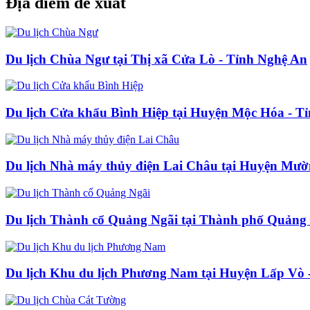
Địa điểm đề xuất
Du lịch Chùa Ngư tại Thị xã Cửa Lò - Tỉnh Nghệ An
Du lịch Cửa khẩu Bình Hiệp tại Huyện Mộc Hóa - T
Du lịch Nhà máy thủy điện Lai Châu tại Huyện Mườ
Du lịch Thành cổ Quảng Ngãi tại Thành phố Quảng 
Du lịch Khu du lịch Phương Nam tại Huyện Lấp Vò