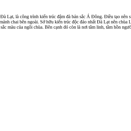
à Lạt, là công trình kiến trúc đậm đà bản sắc Á Đông. Điều tạo nên s
mảnh chai bên ngoài. Sở hữu kiến trúc độc đáo nhất Đà Lạt nên chùa 
ắc màu của ngôi chùa. Bên cạnh đó còn là nơi tâm linh, tâm hồn người