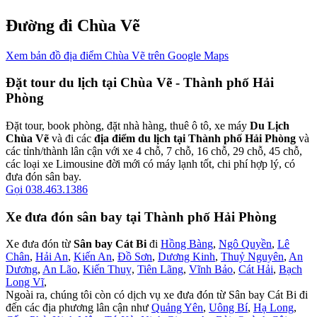
Đường đi Chùa Vẽ
Xem bản đồ địa điểm Chùa Vẽ trên Google Maps
Đặt tour du lịch tại Chùa Vẽ - Thành phố Hải
Phòng
Đặt tour, book phòng, đặt nhà hàng, thuê ô tô, xe máy
Du Lịch
Chùa Vẽ
và đi các
địa điểm du lịch tại Thành phố Hải Phòng
và
các tỉnh/thành lân cận với xe 4 chỗ, 7 chỗ, 16 chỗ, 29 chỗ, 45 chỗ,
các loại xe Limousine đời mới có máy lạnh tốt, chi phí hợp lý, có
đưa đón sân bay.
Gọi 038.463.1386
Xe đưa đón sân bay tại Thành phố Hải Phòng
Xe đưa đón từ
Sân bay Cát Bi
đi
Hồng Bàng
,
Ngô Quyền
,
Lê
Chân
,
Hải An
,
Kiến An
,
Đồ Sơn
,
Dương Kinh
,
Thuỷ Nguyên
,
An
Dương
,
An Lão
,
Kiến Thuỵ
,
Tiên Lãng
,
Vĩnh Bảo
,
Cát Hải
,
Bạch
Long Vĩ
,
Ngoài ra, chúng tôi còn có dịch vụ xe đưa đón từ Sân bay Cát Bi đi
đến các địa phương lân cận như
Quảng Yên
,
Uông Bí
,
Hạ Long
,