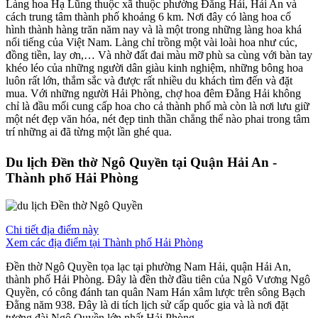
Làng hoa Hạ Lũng thuộc xã thuộc phường Đằng Hải, Hải An và
cách trung tâm thành phố khoảng 6 km. Nơi đây có làng hoa cổ
hình thành hàng trăn năm nay và là một trong những làng hoa khá
nổi tiếng của Việt Nam. Làng chỉ trồng một vài loài hoa như cúc,
đồng tiền, lay ơn,… Và nhờ đất đai màu mỡ phù sa cùng với bàn tay
khéo léo của những người dân giàu kinh nghiệm, những bông hoa
luôn rất lớn, thắm sắc và được rất nhiều du khách tìm đến và đặt
mua. Với những người Hải Phòng, chợ hoa đêm Đằng Hải không
chỉ là đầu mối cung cấp hoa cho cả thành phố mà còn là nơi lưu giữ
một nét đẹp văn hóa, nét đẹp tinh thần chẳng thể nào phai trong tâm
trí những ai đã từng một lần ghé qua.
Du lịch Đền thờ Ngô Quyền tại Quận Hải An -
Thành phố Hải Phòng
Chi tiết địa điểm này
Xem các địa điểm tại Thành phố Hải Phòng
Đền thờ Ngô Quyền tọa lạc tại phường Nam Hải, quận Hải An,
thành phố Hải Phòng. Đây là đền thờ đầu tiên của Ngô Vương Ngô
Quyền, có công đánh tan quân Nam Hán xâm lược trên sông Bạch
Đằng năm 938. Đây là di tích lịch sử cấp quốc gia và là nơi đặt
tượng đài Ngô Quyền lớn nhất Hải Phòng.