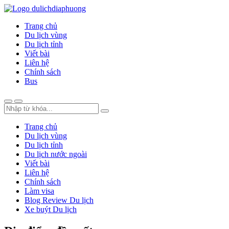
Trang chủ
Du lịch vùng
Du lịch tỉnh
Viết bài
Liên hệ
Chính sách
Bus
Trang chủ
Du lịch vùng
Du lịch tỉnh
Du lịch nước ngoài
Viết bài
Liên hệ
Chính sách
Làm visa
Blog Review Du lịch
Xe buýt Du lịch