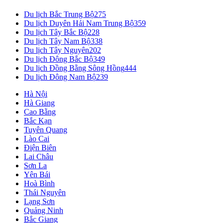
Du lịch Bắc Trung Bộ
275
Du lịch Duyên Hải Nam Trung Bộ
359
Du lịch Tây Bắc Bộ
228
Du lịch Tây Nam Bộ
338
Du lịch Tây Nguyên
202
Du lịch Đông Bắc Bộ
349
Du lịch Đồng Bằng Sông Hồng
444
Du lịch Đông Nam Bộ
239
Hà Nội
Hà Giang
Cao Bằng
Bắc Kạn
Tuyên Quang
Lào Cai
Điện Biên
Lai Châu
Sơn La
Yên Bái
Hoà Bình
Thái Nguyên
Lạng Sơn
Quảng Ninh
Bắc Giang