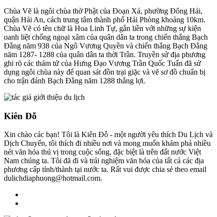
Chùa Vẽ là ngôi chùa thờ Phật của Đoạn Xá, phường Đông Hải,
quận Hải An, cách trung tâm thành phố Hải Phòng khoảng 10km.
Chùa Vẽ có tên chữ là Hoa Linh Tự, gắn liền với những sự kiện
oanh liệt chống ngoại xâm của quân dân ta trong chiến thắng Bạch
Đằng năm 938 của Ngô Vương Quyền và chiến thắng Bạch Đằng
năm 1287- 1288 của quân dân ta thời Trần. Truyền sử địa phương
ghi rõ các thám tử của Hưng Đạo Vương Trần Quốc Tuấn đã sử
dụng ngôi chùa này để quan sát đồn trại giặc và vẽ sơ đồ chuẩn bị
cho trận đánh Bạch Đằng năm 1288 thắng lợi.
Kiên Đỗ
Xin chào các bạn! Tôi là Kiên Đỗ - một người yêu thích Du Lịch và
Dịch Chuyển, tôi thích đi nhiều nơi và mong muốn khám phá nhiều
nét văn hóa thú vị trong cuộc sống, đặc biệt là trên đất nước Việt
Nam chúng ta. Tôi đã đi và trải nghiệm văn hóa của tất cả các địa
phương cấp tỉnh/thành tại nước ta. Rất vui được chia sẻ theo email
dulichdiaphuong@hotmail.com.