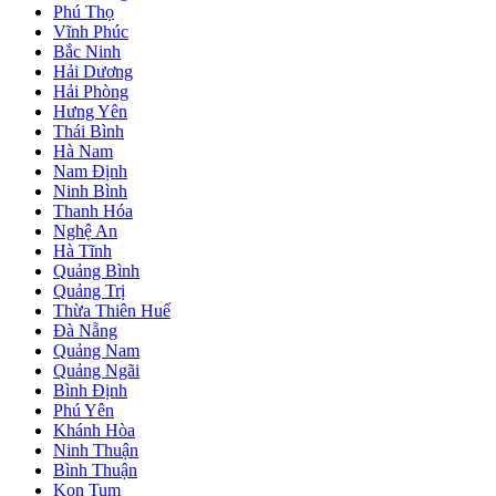
Phú Thọ
Vĩnh Phúc
Bắc Ninh
Hải Dương
Hải Phòng
Hưng Yên
Thái Bình
Hà Nam
Nam Định
Ninh Bình
Thanh Hóa
Nghệ An
Hà Tĩnh
Quảng Bình
Quảng Trị
Thừa Thiên Huế
Đà Nẵng
Quảng Nam
Quảng Ngãi
Bình Định
Phú Yên
Khánh Hòa
Ninh Thuận
Bình Thuận
Kon Tum