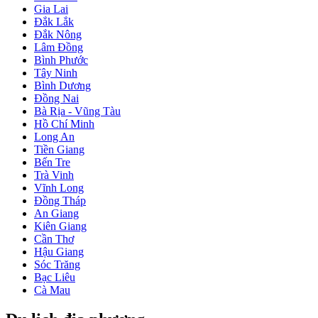
Gia Lai
Đắk Lắk
Đắk Nông
Lâm Đồng
Bình Phước
Tây Ninh
Bình Dương
Đồng Nai
Bà Rịa - Vũng Tàu
Hồ Chí Minh
Long An
Tiền Giang
Bến Tre
Trà Vinh
Vĩnh Long
Đồng Tháp
An Giang
Kiên Giang
Cần Thơ
Hậu Giang
Sóc Trăng
Bạc Liêu
Cà Mau