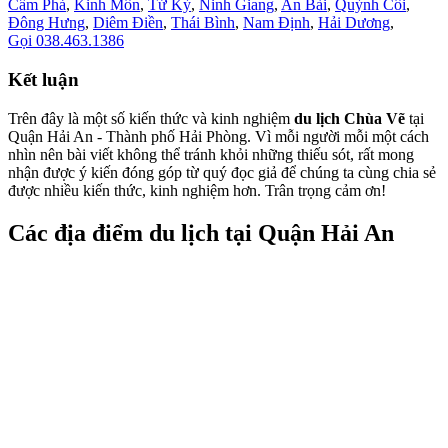
Cẩm Phả
,
Kinh Môn
,
Tứ Kỳ
,
Ninh Giang
,
An Bài
,
Quỳnh Côi
,
Đông Hưng
,
Diêm Điền
,
Thái Bình
,
Nam Định
,
Hải Dương
,
Gọi 038.463.1386
Kết luận
Trên đây là một số kiến thức và kinh nghiệm
du lịch Chùa Vẽ
tại
Quận Hải An - Thành phố Hải Phòng. Vì mỗi người mỗi một cách
nhìn nên bài viết không thể tránh khỏi những thiếu sót, rất mong
nhận được ý kiến đóng góp từ quý đọc giả để chúng ta cùng chia sẻ
được nhiều kiến thức, kinh nghiệm hơn. Trân trọng cảm ơn!
Các địa điểm du lịch tại Quận Hải An