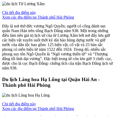
Chi tiết địa điểm này
Xem các địa điểm tại Thành phố Hải Phòng
Đây là nơi thờ đức vương Ngô Quyền, người có công đánh tan
quân Nam Hán trên sông Bạch Đằng năm 938. Một trong những
điều làm nên giá trị lịch sử của từ Lương Xâm bởi nơi đây lưu giữ
các hiện vật xuyên suốt thời kỳ dài hào hùng dựng nước và giữ
nước của dân tộc bao gồm: 125 hiện vật, cổ vật và 25 bản sắc
phong có niên hiệu từ năm 1522 đến 1924. Trong đó, nhiều sắc
phong suy tôn Ngô Quyền là “Ngô vương thiên tử” và “Thượng
đẳng tối linh đại vương”. Đặc biệt trong từ còn lưu giữ 3 chiếc cọc,
được cho là cọc Bạch Đằng- chứng tích của trận Bạch Đằng lịch sử
năm 938.
Du lịch Làng hoa Hạ Lũng tại Quận Hải An -
Thành phố Hải Phòng
Chi tiết địa điểm này
Xem các địa điểm tại Thành phố Hải Phòng