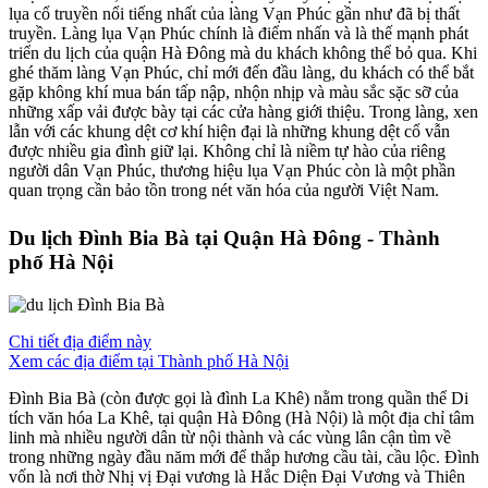
lụa cổ truyền nổi tiếng nhất của làng Vạn Phúc gần như đã bị thất
truyền. Làng lụa Vạn Phúc chính là điểm nhấn và là thế mạnh phát
triển du lịch của quận Hà Đông mà du khách không thể bỏ qua. Khi
ghé thăm làng Vạn Phúc, chỉ mới đến đầu làng, du khách có thể bắt
gặp không khí mua bán tấp nập, nhộn nhịp và màu sắc sặc sỡ của
những xấp vải được bày tại các cửa hàng giới thiệu. Trong làng, xen
lẫn với các khung dệt cơ khí hiện đại là những khung dệt cổ vẫn
được nhiều gia đình giữ lại. Không chỉ là niềm tự hào của riêng
người dân Vạn Phúc, thương hiệu lụa Vạn Phúc còn là một phần
quan trọng cần bảo tồn trong nét văn hóa của người Việt Nam.
Du lịch Đình Bia Bà tại Quận Hà Đông - Thành
phố Hà Nội
Chi tiết địa điểm này
Xem các địa điểm tại Thành phố Hà Nội
Đình Bia Bà (còn được gọi là đình La Khê) nằm trong quần thể Di
tích văn hóa La Khê, tại quận Hà Đông (Hà Nội) là một địa chỉ tâm
linh mà nhiều người dân từ nội thành và các vùng lân cận tìm về
trong những ngày đầu năm mới để thắp hương cầu tài, cầu lộc. Đình
vốn là nơi thờ Nhị vị Đại vương là Hắc Diện Đại Vương và Thiên