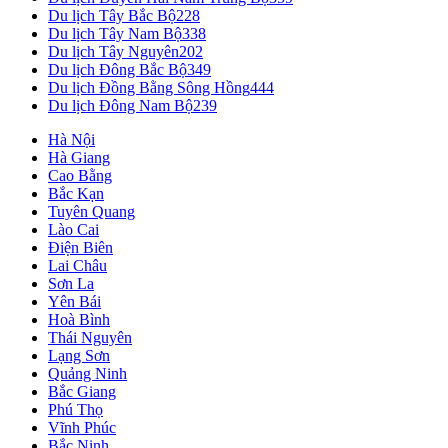
Du lịch Tây Bắc Bộ
228
Du lịch Tây Nam Bộ
338
Du lịch Tây Nguyên
202
Du lịch Đông Bắc Bộ
349
Du lịch Đồng Bằng Sông Hồng
444
Du lịch Đông Nam Bộ
239
Hà Nội
Hà Giang
Cao Bằng
Bắc Kạn
Tuyên Quang
Lào Cai
Điện Biên
Lai Châu
Sơn La
Yên Bái
Hoà Bình
Thái Nguyên
Lạng Sơn
Quảng Ninh
Bắc Giang
Phú Thọ
Vĩnh Phúc
Bắc Ninh