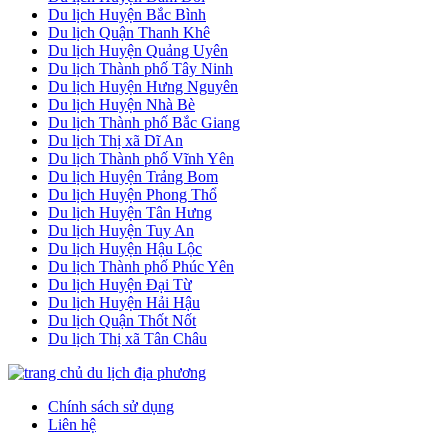
Du lịch Huyện Bắc Bình
Du lịch Quận Thanh Khê
Du lịch Huyện Quảng Uyên
Du lịch Thành phố Tây Ninh
Du lịch Huyện Hưng Nguyên
Du lịch Huyện Nhà Bè
Du lịch Thành phố Bắc Giang
Du lịch Thị xã Dĩ An
Du lịch Thành phố Vĩnh Yên
Du lịch Huyện Trảng Bom
Du lịch Huyện Phong Thổ
Du lịch Huyện Tân Hưng
Du lịch Huyện Tuy An
Du lịch Huyện Hậu Lộc
Du lịch Thành phố Phúc Yên
Du lịch Huyện Đại Từ
Du lịch Huyện Hải Hậu
Du lịch Quận Thốt Nốt
Du lịch Thị xã Tân Châu
Chính sách sử dụng
Liên hệ