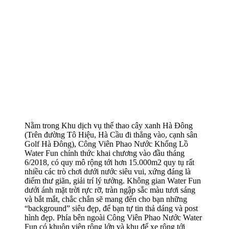
Nằm trong Khu dịch vụ thể thao cây xanh Hà Đông
(Trên đường Tô Hiệu, Hà Cầu đi thẳng vào, cạnh sân
Golf Hà Đông), Công Viên Phao Nước Khổng Lồ
Water Fun chính thức khai chương vào đầu tháng
6/2018, có quy mô rộng tới hơn 15.000m2 quy tụ rất
nhiều các trò chơi dưới nước siêu vui, xứng đáng là
điểm thư giãn, giải trí lý tưởng. Không gian Water Fun
dưới ánh mặt trời rực rỡ, tràn ngập sắc màu tươi sáng
và bắt mắt, chắc chắn sẽ mang đến cho bạn những
“background” siêu đẹp, để bạn tự tin thả dáng và post
hình đẹp. Phía bên ngoài Công Viên Phao Nước Water
Fun có khuôn viên rộng lớn và khu để xe rộng tới