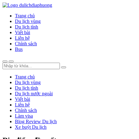
Trang chủ
Du lịch vùng
Du lịch tỉnh
Viết bài
Liên hệ
Chính sách
Bus
Trang chủ
Du lịch vùng
Du lịch tỉnh
Du lịch nước ngoài
Viết bài
Liên hệ
Chính sách
Làm visa
Blog Review Du lịch
Xe buýt Du lịch