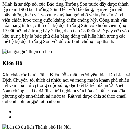
Minh là sự tiếp nối của Bảo tàng Trường Sơn trước đây được thành
lập năm 1968 tại Trường Sơn. Đến với Bảo tàng, bạn sẽ tận mắt
thấy những hiện vật vô cùng quý báu gợi nhớ về tuyến vận tải chi
viện chiến lược trong cuộc kháng chiến chống Mỹ. Công trình văn
hóa mang tính đặc thù của bộ đội Trường Sơn có khuôn viên rộng
17.000m2, nhà trưng bày 3 tầng diện tích 28.000m2. Ngay cửa vào
khu trưng bày là bức phù điêu bằng đồng thể hiện hình tượng các
thế hệ bộ đội Trường Sơn với đủ các binh chủng hợp thành.
Kiên Đỗ
Xin chào các bạn! Tôi là Kiên Đỗ - một người yêu thích Du Lịch và
Dịch Chuyển, tôi thích đi nhiều nơi và mong muốn khám phá nhiều
nét văn hóa thú vị trong cuộc sống, đặc biệt là trên đất nước Việt
Nam chúng ta. Tôi đã đi và trải nghiệm văn hóa của tất cả các địa
phương cấp tỉnh/thành tại nước ta. Rất vui được chia sẻ theo email
dulichdiaphuong@hotmail.com.