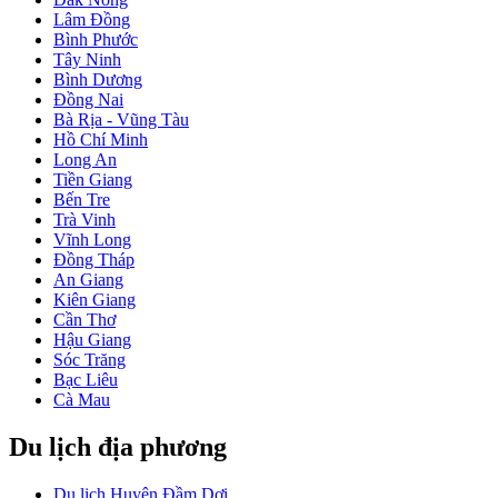
Lâm Đồng
Bình Phước
Tây Ninh
Bình Dương
Đồng Nai
Bà Rịa - Vũng Tàu
Hồ Chí Minh
Long An
Tiền Giang
Bến Tre
Trà Vinh
Vĩnh Long
Đồng Tháp
An Giang
Kiên Giang
Cần Thơ
Hậu Giang
Sóc Trăng
Bạc Liêu
Cà Mau
Du lịch địa phương
Du lịch Huyện Đầm Dơi