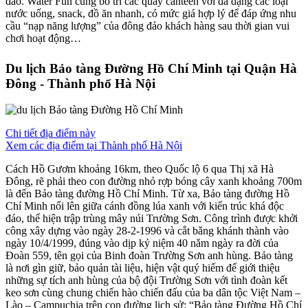
đảo. Water Fun cũng bố trí các quầy canteen với đa dạng các loại
nước uống, snack, đồ ăn nhanh, có mức giá hợp lý để đáp ứng nhu
cầu “nạp năng lượng” của đông đảo khách hàng sau thời gian vui
chơi hoạt động…
Du lịch Bảo tàng Đường Hồ Chí Minh tại Quận Hà
Đông - Thành phố Hà Nội
Chi tiết địa điểm này
Xem các địa điểm tại Thành phố Hà Nội
Cách Hồ Gươm khoảng 16km, theo Quốc lộ 6 qua Thị xã Hà
Đông, rẽ phải theo con đường nhỏ rợp bóng cây xanh khoảng 700m
là đến Bảo tàng đường Hồ Chí Minh. Từ xa, Bảo tàng đường Hồ
Chí Minh nổi lên giữa cánh đồng lúa xanh với kiến trúc khá độc
đáo, thể hiện trập trùng mây núi Trường Sơn. Công trình được khởi
công xây dựng vào ngày 28-2-1996 và cắt bǎng khánh thành vào
ngày 10/4/1999, đúng vào dịp kỷ niệm 40 nǎm ngày ra đời của
Đoàn 559, tên gọi của Binh đoàn Trường Sơn anh hùng. Bảo tàng
là nơi gìn giữ, bảo quản tài liệu, hiện vật quý hiếm để giới thiệu
những sự tích anh hùng của bộ đội Trường Sơn với tình đoàn kết
keo sơn cùng chung chiến hào chiến đấu của ba dân tộc Việt Nam –
Lào – Campuchia trên con đường lịch sử: “Bảo tàng Đường Hồ Chí