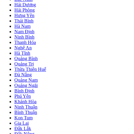
Hải Dương
Hải Phòng
Hưng Yên
Thái Bình
Hà Nam
Nam Định
Ninh Bình
Thanh Hóa
Nghệ An
Hà Tĩnh
Quảng Bình
Quảng Trị
Thừa Thiên Huế
Đà Nẵng
Quảng Nam
Quảng Ngãi
Bình Định
Phú Yên
Khánh Hòa
Ninh Thuận
Bình Thuận
Kon Tum
Gia Lai
Đắk Lắk
Đắk Nông