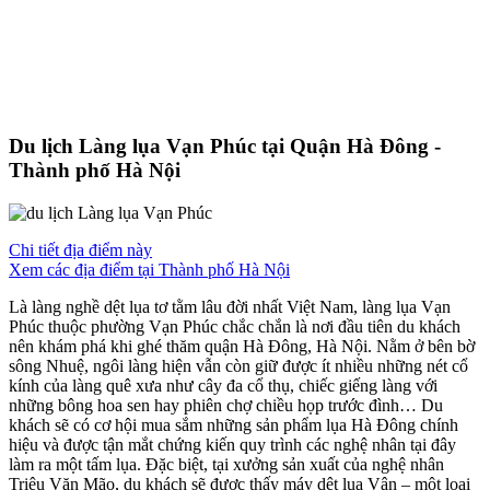
Du lịch Làng lụa Vạn Phúc tại Quận Hà Đông -
Thành phố Hà Nội
Chi tiết địa điểm này
Xem các địa điểm tại Thành phố Hà Nội
Là làng nghề dệt lụa tơ tằm lâu đời nhất Việt Nam, làng lụa Vạn
Phúc thuộc phường Vạn Phúc chắc chắn là nơi đầu tiên du khách
nên khám phá khi ghé thăm quận Hà Đông, Hà Nội. Nằm ở bên bờ
sông Nhuệ, ngôi làng hiện vẫn còn giữ được ít nhiều những nét cổ
kính của làng quê xưa như cây đa cổ thụ, chiếc giếng làng với
những bông hoa sen hay phiên chợ chiều họp trước đình… Du
khách sẽ có cơ hội mua sắm những sản phẩm lụa Hà Đông chính
hiệu và được tận mắt chứng kiến quy trình các nghệ nhân tại đây
làm ra một tấm lụa. Đặc biệt, tại xưởng sản xuất của nghệ nhân
Triệu Văn Mão, du khách sẽ được thấy máy dệt lụa Vân – một loại