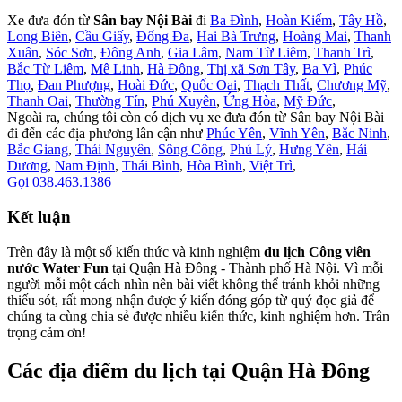
Xe đưa đón từ
Sân bay Nội Bài
đi
Ba Đình
,
Hoàn Kiếm
,
Tây Hồ
,
Long Biên
,
Cầu Giấy
,
Đống Đa
,
Hai Bà Trưng
,
Hoàng Mai
,
Thanh
Xuân
,
Sóc Sơn
,
Đông Anh
,
Gia Lâm
,
Nam Từ Liêm
,
Thanh Trì
,
Bắc Từ Liêm
,
Mê Linh
,
Hà Đông
,
Thị xã Sơn Tây
,
Ba Vì
,
Phúc
Thọ
,
Đan Phượng
,
Hoài Đức
,
Quốc Oai
,
Thạch Thất
,
Chương Mỹ
,
Thanh Oai
,
Thường Tín
,
Phú Xuyên
,
Ứng Hòa
,
Mỹ Đức
,
Ngoài ra, chúng tôi còn có dịch vụ xe đưa đón từ Sân bay Nội Bài
đi đến các địa phương lân cận như
Phúc Yên
,
Vĩnh Yên
,
Bắc Ninh
,
Bắc Giang
,
Thái Nguyên
,
Sông Công
,
Phủ Lý
,
Hưng Yên
,
Hải
Dương
,
Nam Định
,
Thái Bình
,
Hòa Bình
,
Việt Trì
,
Gọi 038.463.1386
Kết luận
Trên đây là một số kiến thức và kinh nghiệm
du lịch Công viên
nước Water Fun
tại Quận Hà Đông - Thành phố Hà Nội. Vì mỗi
người mỗi một cách nhìn nên bài viết không thể tránh khỏi những
thiếu sót, rất mong nhận được ý kiến đóng góp từ quý đọc giả để
chúng ta cùng chia sẻ được nhiều kiến thức, kinh nghiệm hơn. Trân
trọng cảm ơn!
Các địa điểm du lịch tại Quận Hà Đông