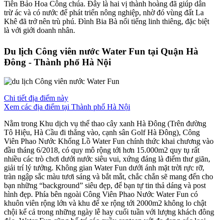
Tiên Bảo Hoa Công chúa. Đây là hai vị thành hoàng đã giúp dân
trừ ác và có nước để phát triển nông nghiệp, nhờ đó vùng đất La
Khê đã trở nên trù phú. Đình Bia Bà nổi tiếng linh thiêng, đặc biệt
là với giới doanh nhân.
Du lịch Công viên nước Water Fun tại Quận Hà
Đông - Thành phố Hà Nội
Chi tiết địa điểm này
Xem các địa điểm tại Thành phố Hà Nội
Nằm trong Khu dịch vụ thể thao cây xanh Hà Đông (Trên đường
Tô Hiệu, Hà Cầu đi thẳng vào, cạnh sân Golf Hà Đông), Công
Viên Phao Nước Khổng Lồ Water Fun chính thức khai chương vào
đầu tháng 6/2018, có quy mô rộng tới hơn 15.000m2 quy tụ rất
nhiều các trò chơi dưới nước siêu vui, xứng đáng là điểm thư giãn,
giải trí lý tưởng. Không gian Water Fun dưới ánh mặt trời rực rỡ,
tràn ngập sắc màu tươi sáng và bắt mắt, chắc chắn sẽ mang đến cho
bạn những “background” siêu đẹp, để bạn tự tin thả dáng và post
hình đẹp. Phía bên ngoài Công Viên Phao Nước Water Fun có
khuôn viên rộng lớn và khu để xe rộng tới 2000m2 không lo chật
chội kể cả trong những ngày lễ hay cuối tuần với lượng khách đông