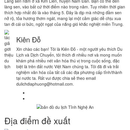
Làng sen nằm ở xã Kim Liên, huyện Nam Đàn. Bạn có thể đến
làng sen, vào bất cứ thời điểm nào trong năm. Tuy nhiên thời gian
thích hợp nhất đó là vào tháng 5. Đây là dịp mà những đầm sen
nở rộ, tỏa hương thơm ngát, mang lại một cảm giác dễ chịu xua
tan đi cái oi bức, ngột ngạt của nắng gió khắc nghiệt miền Trung.
Kiên Đỗ
Xin chào các bạn! Tôi là Kiên Đỗ - một người yêu thích Du
Lịch và Dịch Chuyển, tôi thích đi nhiều nơi và mong muốn
khám phá nhiều nét văn hóa thú vị trong cuộc sống, đặc
biệt là trên đất nước Việt Nam chúng ta. Tôi đã đi và trải
nghiệm văn hóa của tất cả các địa phương cấp tỉnh/thành
tại nước ta. Rất vui được chia sẻ theo email
dulichdiaphuong@hotmail.com.
Địa điểm đề xuất