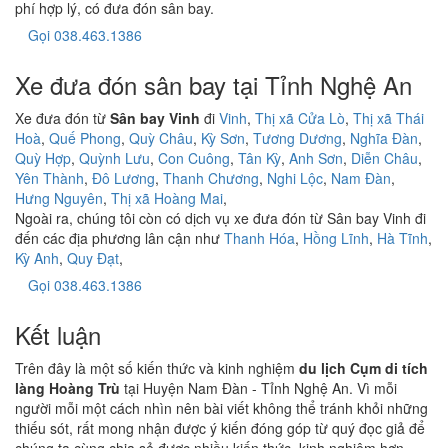
phí hợp lý, có đưa đón sân bay.
Gọi 038.463.1386
Xe đưa đón sân bay tại Tỉnh Nghệ An
Xe đưa đón từ
Sân bay Vinh
đi
Vinh
,
Thị xã Cửa Lò
,
Thị xã Thái
Hoà
,
Quế Phong
,
Quỳ Châu
,
Kỳ Sơn
,
Tương Dương
,
Nghĩa Đàn
,
Quỳ Hợp
,
Quỳnh Lưu
,
Con Cuông
,
Tân Kỳ
,
Anh Sơn
,
Diễn Châu
,
Yên Thành
,
Đô Lương
,
Thanh Chương
,
Nghi Lộc
,
Nam Đàn
,
Hưng Nguyên
,
Thị xã Hoàng Mai
,
Ngoài ra, chúng tôi còn có dịch vụ xe đưa đón từ Sân bay Vinh đi
đến các địa phương lân cận như
Thanh Hóa
,
Hồng Lĩnh
,
Hà Tĩnh
,
Kỳ Anh
,
Quy Đạt
,
Gọi 038.463.1386
Kết luận
Trên đây là một số kiến thức và kinh nghiệm
du lịch Cụm di tích
làng Hoàng Trù
tại Huyện Nam Đàn - Tỉnh Nghệ An. Vì mỗi
người mỗi một cách nhìn nên bài viết không thể tránh khỏi những
thiếu sót, rất mong nhận được ý kiến đóng góp từ quý đọc giả để
chúng ta cùng chia sẻ được nhiều kiến thức, kinh nghiệm hơn.