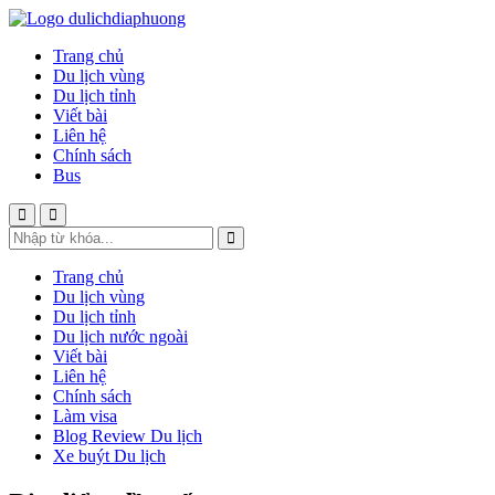
Trang chủ
Du lịch vùng
Du lịch tỉnh
Viết bài
Liên hệ
Chính sách
Bus
Trang chủ
Du lịch vùng
Du lịch tỉnh
Du lịch nước ngoài
Viết bài
Liên hệ
Chính sách
Làm visa
Blog Review Du lịch
Xe buýt Du lịch