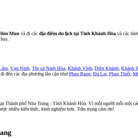
a
 Hòn Mun
và đi các
địa điểm du lịch tại Tỉnh Khánh Hòa
và các tỉnh
 bay.
Lâm
,
Vạn Ninh
,
Thị xã Ninh Hòa
,
Khánh Vĩnh
,
Diên Khánh
,
Khánh 
 đi đến các địa phương lân cận như
Phan Rang
,
Đà Lạt
,
Phan Thiết
,
Mũ
tại Thành phố Nha Trang - Tỉnh Khánh Hòa. Vì mỗi người mỗi một cách 
được nhiều kiến thức, kinh nghiệm hơn. Trân trọng cảm ơn!
rang