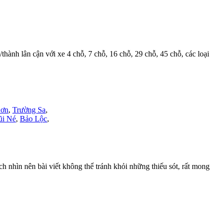
/thành lân cận với xe 4 chỗ, 7 chỗ, 16 chỗ, 29 chỗ, 45 chỗ, các loại
Sơn
,
Trường Sa
,
i Né
,
Bảo Lộc
,
nhìn nên bài viết không thể tránh khỏi những thiếu sót, rất mong