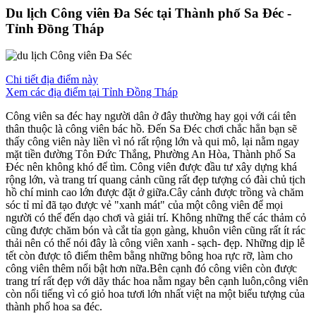
Du lịch Công viên Đa Séc tại Thành phố Sa Đéc -
Tỉnh Đồng Tháp
Chi tiết địa điểm này
Xem các địa điểm tại Tỉnh Đồng Tháp
Công viên sa đéc hay người dân ở đây thường hay gọi với cái tên
thân thuộc là công viên bác hồ. Đến Sa Đéc chơi chắc hẳn bạn sẽ
thấy công viên này liền vì nó rất rộng lớn và qui mô, lại nằm ngay
mặt tiền đường Tôn Đức Thắng, Phường An Hòa, Thành phố Sa
Đéc nên không khó để tìm. Công viên được đầu tư xây dựng khá
rộng lớn, và trang trí quang cảnh cũng rất đẹp tượng có đài chủ tịch
hồ chí minh cao lớn được đặt ở giữa.Cây cảnh được trồng và chăm
sóc tỉ mỉ đã tạo được vẻ "xanh mát" của một công viên để mọi
người có thể đến dạo chơi và giải trí. Không những thế các thảm cỏ
cũng được chăm bón và cắt tỉa gọn gàng, khuôn viên cũng rất ít rác
thải nên có thể nói đây là công viên xanh - sạch- đẹp. Những dịp lễ
tết còn được tô điểm thêm bằng những bông hoa rực rỡ, làm cho
công viên thêm nổi bật hơn nữa.Bên cạnh đó công viên còn được
trang trí rất đẹp với dãy thác hoa nằm ngay bên cạnh luôn,công viên
còn nổi tiếng vì có giỏ hoa tươi lớn nhất việt na một biểu tượng của
thành phố hoa sa đéc.