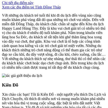
Chi tiết địa điểm này
Xem các địa điểm tại Tỉnh Đồng Tháp
Với những du khách trẻ tuổi thì khi đi du lịch đến vùng nào cũng
muốn khám phá vùng đất đó qua những trò chơi vui nhộn. Đến với
miền đất Đồng Tháp, du khách chắc chắn sẽ nghe đến Khu du lịch
Happy Land Hùng Thy. Đây là khu vui chơi giải trí có nhiều trò thú
vị cho du khách ở nhiều độ tuổi khám phá. Nằm trong khuôn viên
làng hoa Sa Đéc, du khách sẽ rất tiện khi ghé thăm làng hoa xong
vào đây vui chơi, thư giãn. Khu vui chơi là tổ hợp các công trình
cảnh quan hoa kiểng và các trò chơi giải trí miệt vườn. Những du
khách thích những trò chơi năng động có thể tham gia các trò như
đạp xe cầu khỉ, đu dây vượt sông, đi cầu khỉ, chèo xuồng, cầu lắc…
Với những du khách thích sự nhẹ nhàng, thư thái thì có thể nhìn các
du khách khác chơi hoặc dạo chơi chụp ảnh. Bên trong khu du lịch
có nhiều tiểu cảnh được trang trí rất đẹp để du khách chụp cùng.
Kiên Đỗ
Xin chào các bạn! Tôi là Kiên Đỗ - một người yêu thích Du Lịch và
Dịch Chuyển, tôi thích đi nhiều nơi và mong muốn khám phá nhiều
nét văn hóa thú vị trong cuộc sống, đặc biệt là trên đất nước Việt
Nam chúng ta. Tôi đã đi và trải nghiệm văn hóa của tất cả các địa