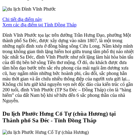
Chi tiết địa điểm này
Xem các địa điểm tại Tỉnh Đồng Tháp
Đình Vĩnh Phước tọa lạc trên đường Trần Hưng Đạo, phường Một
thành phố Sa Đéc, được xây dựng vào năm 1807, là một trong
những ngôi đình xưa ở đồng bằng sông Cửu Long. Nằm khép mình
trong không gian tĩnh lặng hiếm hoi giữa trung tâm phố thị náo nhiệt
bậc nhất Sa Đéc, đình Vĩnh Phước như nốt lặng làm hài hòa bản tấu
của đô thị bên bờ sông Tiền thơ mộng. Ở đó, du khách được đưa
tâm hồn dạo bước trên sắc rêu phong của mái ngói âm dương xưa
cũ, hay ngắm nhìn những bức hoành phi, câu đối, sắc phong hằn
màu thời gian và ẩn chứa nhiều thông điệp của người xưa gửi lại...
Không chỉ lưu giữ khá nguyên vẹn nét độc đáo của kiến trúc có gần
200 tuổi, đình Vĩnh Phước (TP Sa Đéc – Đồng Tháp) còn là “hàng
hiếm” của đất Nam bộ khi sở hữu đến 6 sắc phong thần của nhà
Nguyễn.
Du lịch Phước Hưng Cổ Tự (chùa Hương) tại
Thành phố Sa Đéc - Tỉnh Đồng Tháp