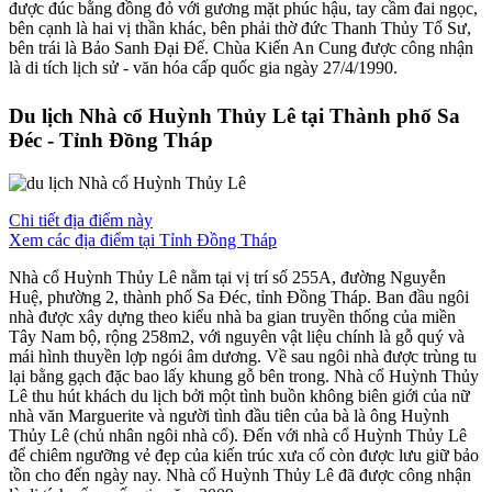
được đúc bằng đồng đỏ với gương mặt phúc hậu, tay cầm đai ngọc,
bên cạnh là hai vị thần khác, bên phải thờ đức Thanh Thủy Tổ Sư,
bên trái là Bảo Sanh Đại Đế. Chùa Kiến An Cung được công nhận
là di tích lịch sử - văn hóa cấp quốc gia ngày 27/4/1990.
Du lịch Nhà cổ Huỳnh Thủy Lê tại Thành phố Sa
Đéc - Tỉnh Đồng Tháp
Chi tiết địa điểm này
Xem các địa điểm tại Tỉnh Đồng Tháp
Nhà cổ Huỳnh Thủy Lê nằm tại vị trí số 255A, đường Nguyễn
Huệ, phường 2, thành phố Sa Đéc, tỉnh Đồng Tháp. Ban đầu ngôi
nhà được xây dựng theo kiểu nhà ba gian truyền thống của miền
Tây Nam bộ, rộng 258m2, với nguyên vật liệu chính là gỗ quý và
mái hình thuyền lợp ngói âm dương. Về sau ngôi nhà được trùng tu
lại bằng gạch đặc bao lấy khung gỗ bên trong. Nhà cổ Huỳnh Thủy
Lê thu hút khách du lịch bởi một tình buồn không biên giới của nữ
nhà văn Marguerite và người tình đầu tiên của bà là ông Huỳnh
Thủy Lê (chủ nhân ngôi nhà cổ). Đến với nhà cổ Huỳnh Thủy Lê
để chiêm ngưỡng vẻ đẹp của kiến trúc xưa cổ còn được lưu giữ bảo
tồn cho đến ngày nay. Nhà cổ Huỳnh Thủy Lê đã được công nhận