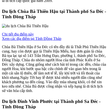
là di tích cấp quốc gia năm 2009.
Du lịch Chùa Bà Thiên Hậu tại Thành phố Sa Đéc -
Tỉnh Đồng Tháp
Chi tiết địa điểm này
Xem các địa điểm tại Tỉnh Đồng Tháp
Chùa Bà Thiên Hậu ở Sa Đéc có tên đầy đủ là Thất Phủ Thiên Hậu
cung, hay còn được gọi là Thiên Hậu Miếu, hay đơn giản là chùa
Bà tọa lạc tại số 143 Trần Hưng Đạo, phường 1, thành phố Sa Đéc,
Đồng Tháp. Chùa do nhóm người Hoa của tỉnh Phúc Kiến ở Sa
Đéc xây dựng. Cũng giống như cách bài trí trong các đền, chùa của
người Hoa, khi bước qua bậc cửa chính để vào gian bên trong là
một cái sân lộ thiên, để làm nơi tế lễ, lấy khí trời và lối thoát của
khói nhang.Ngày Têt hay lễ được khá nhiều người dân cũng như
khách phương xa đến cúng. Vào đầy mùa nhang khói, có thể xin
keo nữa nhé. Chùa Bà được công nhận và xếp hạng là di tích lịch
sử văn hóa cấp tỉnh.
Du lịch Đình Vĩnh Phước tại Thành phố Sa Đéc -
Tỉnh Đồng Tháp