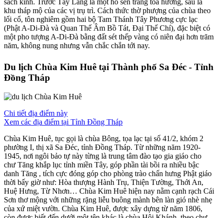
sách kinh. Trước Tây Lang là một hồ sen trắng tỏa hương, sau là
khu tháp mộ của các vị trụ trì. Cách thức thờ phượng của chùa theo
lối cổ, tôn nghiêm gồm hai bộ Tam Thánh Tây Phương cực lạc
(Phật A-Di-Đà và Quan Thế Âm Bồ Tát, Đại Thế Chí), đặc biệt có
một pho tượng A-Di-Đà bằng đất sét thếp vàng có niên đại hơn trăm
năm, không nung nhưng vẫn chắc chắn tới nay.
Du lịch Chùa Kim Huê tại Thành phố Sa Đéc - Tỉnh
Đồng Tháp
Chi tiết địa điểm này
Xem các địa điểm tại Tỉnh Đồng Tháp
Chùa Kim Huê, tục gọi là chùa Bông, tọa lạc tại số 41/2, khóm 2
phường I, thị xã Sa Đéc, tỉnh Đồng Tháp. Từ những năm 1920-
1945, nơi ngôi bảo tự này từng là trung tâm đào tạo gia giáo cho
chư Tăng khắp lục tỉnh miền Tây, góp phần tài bồi ra nhiều bậc
danh Tăng , tích cực đóng góp cho phòng trào chấn hưng Phật giáo
thời bấy giờ như: Hòa thượng Hành Trụ, Thiện Tường, Thới An,
Huệ Hưng, Từ Nhơn… Chùa Kim Huê hiện nay nằm cạnh rạch Cái
Sơn thơ mộng với những rặng liễu buông mành bên làn gió nhè nhẹ
của xứ miệt vườn. Chùa Kim Huê, được xây dựng từ năm 1806,
còn được biết đến dưới một tên khác là chùa Hội Khánh, theo chư