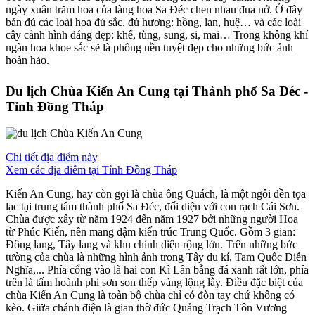
ngày xuân trăm hoa của làng hoa Sa Đéc chen nhau đua nở. Ở đây
bán đủ các loài hoa đủ sắc, đủ hương: hồng, lan, huệ… và các loài
cây cảnh hình dáng đẹp: khế, tùng, sung, si, mai… Trong không khí
ngàn hoa khoe sắc sẽ là phông nền tuyệt đẹp cho những bức ảnh
hoàn hảo.
Du lịch Chùa Kiến An Cung tại Thành phố Sa Đéc -
Tỉnh Đồng Tháp
Chi tiết địa điểm này
Xem các địa điểm tại Tỉnh Đồng Tháp
Kiến An Cung, hay còn gọi là chùa ông Quách, là một ngôi đền tọa
lạc tại trung tâm thành phố Sa Đéc, đối diện với con rạch Cái Sơn.
Chùa được xây từ năm 1924 đến năm 1927 bởi những người Hoa
từ Phúc Kiến, nên mang đậm kiến trúc Trung Quốc. Gồm 3 gian:
Đông lang, Tây lang và khu chính diện rộng lớn. Trên những bức
tường của chùa là những hình ảnh trong Tây du kí, Tam Quốc Diễn
Nghĩa,... Phía cổng vào là hai con Kì Lân bằng đá xanh rất lớn, phía
trên là tấm hoành phi sơn son thếp vàng lộng lẫy. Điều đặc biệt của
chùa Kiến An Cung là toàn bộ chùa chỉ có đòn tay chứ không có
kèo. Giữa chánh điện là gian thờ đức Quảng Trạch Tôn Vương