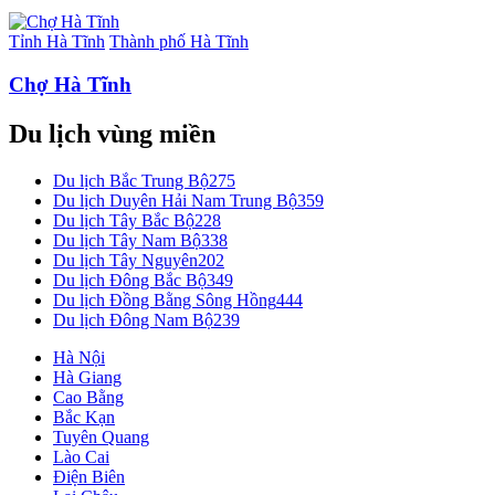
Tỉnh Hà Tĩnh
Thành phố Hà Tĩnh
Chợ Hà Tĩnh
Du lịch vùng miền
Du lịch Bắc Trung Bộ
275
Du lịch Duyên Hải Nam Trung Bộ
359
Du lịch Tây Bắc Bộ
228
Du lịch Tây Nam Bộ
338
Du lịch Tây Nguyên
202
Du lịch Đông Bắc Bộ
349
Du lịch Đồng Bằng Sông Hồng
444
Du lịch Đông Nam Bộ
239
Hà Nội
Hà Giang
Cao Bằng
Bắc Kạn
Tuyên Quang
Lào Cai
Điện Biên