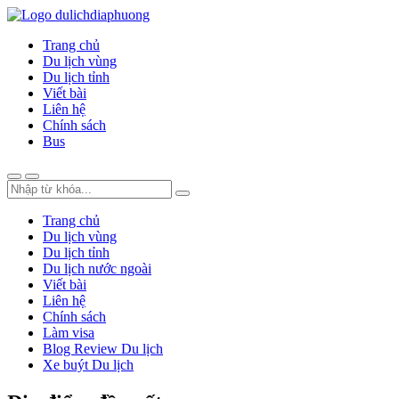
Trang chủ
Du lịch vùng
Du lịch tỉnh
Viết bài
Liên hệ
Chính sách
Bus
Trang chủ
Du lịch vùng
Du lịch tỉnh
Du lịch nước ngoài
Viết bài
Liên hệ
Chính sách
Làm visa
Blog Review Du lịch
Xe buýt Du lịch