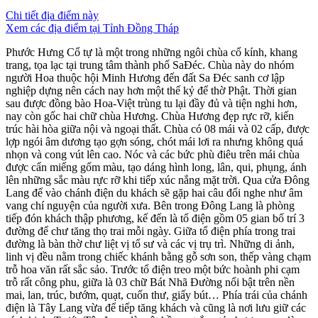
Chi tiết địa điểm này
Xem các địa điểm tại Tỉnh Đồng Tháp
Phước Hưng Cổ tự là một trong những ngôi chùa cổ kính, khang
trang, tọa lạc tại trung tâm thành phố SaĐéc. Chùa này do nhóm
người Hoa thuộc hội Minh Hương đến đất Sa Đéc sanh cơ lập
nghiệp dựng nên cách nay hơn một thế kỷ để thờ Phật. Thời gian
sau được đồng bào Hoa-Việt trùng tu lại đầy đủ và tiện nghi hơn,
nay còn gốc hai chữ chùa Hương. Chùa Hương đẹp rực rỡ, kiến
trúc hài hòa giữa nội và ngoại thất. Chùa có 08 mái và 02 cấp, được
lợp ngói âm dương tạo gợn sóng, chót mái lơi ra nhưng không quá
nhọn và cong vút lên cao. Nóc và các bức phù điêu trên mái chùa
được cẩn miểng gốm màu, tạo dáng hình long, lân, qui, phụng, ánh
lên những sắc màu rực rỡ khi tiếp xúc nắng mặt trời. Qua cửa Đông
Lang để vào chánh điện du khách sẽ gặp hai câu đối nghe như âm
vang chí nguyện của người xưa. Bên trong Đông Lang là phòng
tiếp đón khách thập phương, kế đến là tổ điện gồm 05 gian bố trí 3
đường để chư tăng thọ trai mỗi ngày. Giữa tổ điện phía trong trai
đường là bàn thờ chư liệt vị tổ sư và các vị trụ trì. Những di ảnh,
linh vị đều nằm trong chiếc khánh bằng gỗ sơn son, thếp vàng chạm
trỗ hoa văn rất sắc sảo. Trước tổ điện treo một bức hoành phi cạm
trỗ rất công phu, giữa là 03 chữ Bát Nhã Đường nổi bật trên nền
mai, lan, trúc, bướm, quạt, cuốn thư, giấy bút… Phía trái của chánh
điện là Tây Lang vừa để tiếp tăng khách và cũng là nơi lưu giữ các