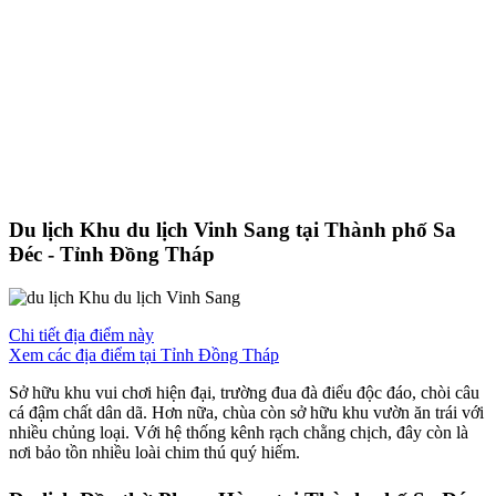
Du lịch Khu du lịch Vinh Sang tại Thành phố Sa
Đéc - Tỉnh Đồng Tháp
Chi tiết địa điểm này
Xem các địa điểm tại Tỉnh Đồng Tháp
Sở hữu khu vui chơi hiện đại, trường đua đà điểu độc đáo, chòi câu
cá đậm chất dân dã. Hơn nữa, chùa còn sở hữu khu vườn ăn trái với
nhiều chủng loại. Với hệ thống kênh rạch chằng chịch, đây còn là
nơi bảo tồn nhiều loài chim thú quý hiếm.