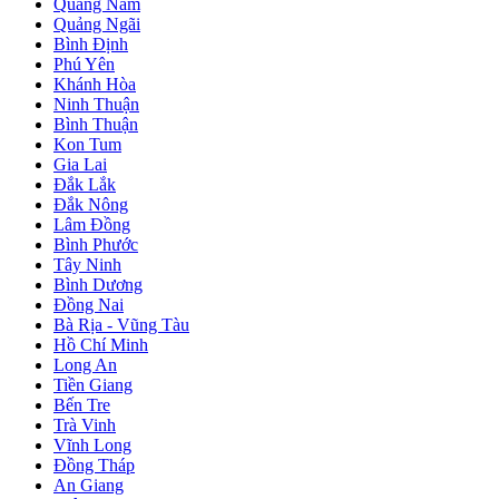
Quảng Nam
Quảng Ngãi
Bình Định
Phú Yên
Khánh Hòa
Ninh Thuận
Bình Thuận
Kon Tum
Gia Lai
Đắk Lắk
Đắk Nông
Lâm Đồng
Bình Phước
Tây Ninh
Bình Dương
Đồng Nai
Bà Rịa - Vũng Tàu
Hồ Chí Minh
Long An
Tiền Giang
Bến Tre
Trà Vinh
Vĩnh Long
Đồng Tháp
An Giang