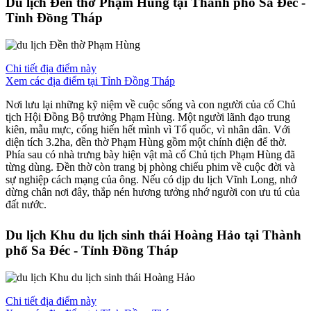
Du lịch Đền thờ Phạm Hùng tại Thành phố Sa Đéc -
Tỉnh Đồng Tháp
Chi tiết địa điểm này
Xem các địa điểm tại Tỉnh Đồng Tháp
Nơi lưu lại những kỹ niệm về cuộc sống và con người của cố Chủ
tịch Hội Đồng Bộ trưởng Phạm Hùng. Một người lãnh đạo trung
kiên, mẫu mực, cống hiến hết mình vì Tổ quốc, vì nhân dân. Với
diện tích 3.2ha, đền thờ Phạm Hùng gồm một chính điện để thờ.
Phía sau có nhà trưng bày hiện vật mà cố Chủ tịch Phạm Hùng đã
từng dùng. Đền thờ còn trang bị phòng chiếu phim về cuộc đời và
sự nghiệp cách mạng của ông. Nếu có dịp du lịch Vĩnh Long, nhớ
dừng chân nơi đây, thắp nén hương tưởng nhớ người con ưu tú của
đất nước.
Du lịch Khu du lịch sinh thái Hoàng Hảo tại Thành
phố Sa Đéc - Tỉnh Đồng Tháp
Chi tiết địa điểm này