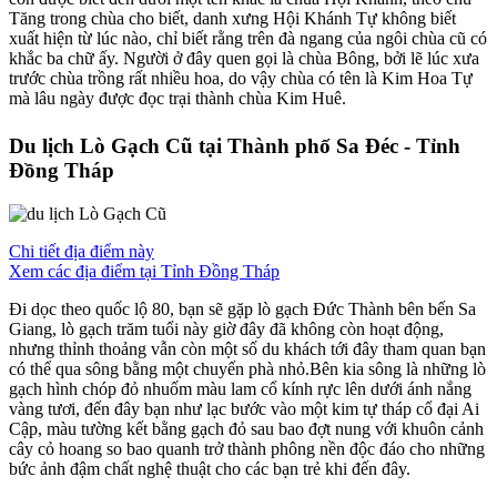
Tăng trong chùa cho biết, danh xưng Hội Khánh Tự không biết
xuất hiện từ lúc nào, chỉ biết rằng trên đà ngang của ngôi chùa cũ có
khắc ba chữ ấy. Người ở đây quen gọi là chùa Bông, bởi lẽ lúc xưa
trước chùa trồng rất nhiều hoa, do vậy chùa có tên là Kim Hoa Tự
mà lâu ngày được đọc trại thành chùa Kim Huê.
Du lịch Lò Gạch Cũ tại Thành phố Sa Đéc - Tỉnh
Đồng Tháp
Chi tiết địa điểm này
Xem các địa điểm tại Tỉnh Đồng Tháp
Đi dọc theo quốc lộ 80, bạn sẽ gặp lò gạch Đức Thành bên bến Sa
Giang, lò gạch trăm tuổi này giờ đây đã không còn hoạt động,
nhưng thỉnh thoảng vẫn còn một số du khách tới đây tham quan bạn
có thể qua sông bằng một chuyến phà nhỏ.Bên kia sông là những lò
gạch hình chóp đỏ nhuốm màu lam cổ kính rực lên dưới ánh nắng
vàng tươi, đến đây bạn như lạc bước vào một kim tự tháp cổ đại Ai
Cập, màu tường kết bằng gạch đỏ sau bao đợt nung với khuôn cảnh
cây cỏ hoang so bao quanh trở thành phông nền độc đáo cho những
bức ảnh đậm chất nghệ thuật cho các bạn trẻ khi đến đây.