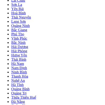
Lai Châu
Sơn La
Yên Bái
Hoà Bình
Thái Nguyên
Lạng Sơn
Quảng Ninh
Bắc Giang
Phú Thọ
Vĩnh Phúc
Bắc Ninh
Hải Dương
Hải Phòng
Hưng Yên
Thái Bình
Hà Nam
Nam Định
Ninh Bình
Thanh Hóa
Nghệ An
Hà Tĩnh
Quảng Bình
Quảng Trị
Thừa Thiên Huế
Đà Nẵng