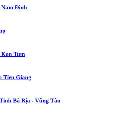
nh Nam Định
họ
nh Kon Tum
h Tiền Giang
 Tỉnh Bà Rịa - Vũng Tàu