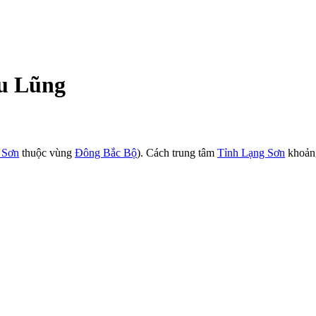
ữu Lũng
 Sơn
thuộc vùng
Đông Bắc Bộ
). Cách trung tâm
Tỉnh Lạng Sơn
khoản