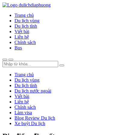
Trang chủ
Du lịch vùng
Du lịch tỉnh
Viết bài
Liên hệ
Chính sách
Bus
Trang chủ
Du lịch vùng
Du lịch tỉnh
Du lịch nước ngoài
Viết bài
Liên hệ
Chính sách
Làm visa
Blog Review Du lịch
Xe buýt Du lịch