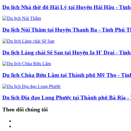
Du lịch Nhà thờ đổ Hải Lý tại Huyện Hải Hậu - Tỉ
Du lịch Núi Thắm tại Huyện Thanh Ba - Tỉnh Phú T
Du lịch Làng chài Sê San tại Huyện Ia H' Drai - Tỉ
Du lịch Chùa Bửu Lâm tại Thành phố Mỹ Tho - Tỉn
Du lịch Địa đạo Long Phước tại Thành phố Bà Rịa -
Theo dõi chúng tôi