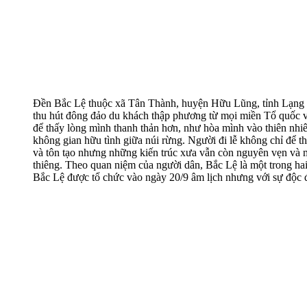
Đền Bắc Lệ thuộc xã Tân Thành, huyện Hữu Lũng, tỉnh Lạng S
thu hút đông đảo du khách thập phương từ mọi miền Tổ quốc 
để thấy lòng mình thanh thản hơn, như hòa mình vào thiên nhi
không gian hữu tình giữa núi rừng. Người đi lễ không chỉ để th
và tôn tạo nhưng những kiến trúc xưa vẫn còn nguyên vẹn và m
thiêng. Theo quan niệm của người dân, Bắc Lệ là một trong ha
Bắc Lệ được tổ chức vào ngày 20/9 âm lịch nhưng với sự độc 