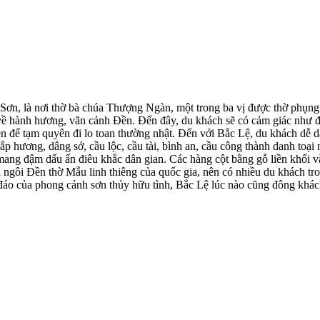
ơn, là nơi thờ bà chúa Thượng Ngàn, một trong ba vị được thờ phụng
về hành hương, vãn cảnh Đền. Đến đây, du khách sẽ có cảm giác như 
ên để tạm quyên đi lo toan thường nhật. Đến với Bắc Lệ, du khách dễ d
ắp hương, dâng sớ, cầu lộc, cầu tài, bình an, cầu công thành danh toại
ang đậm dấu ấn điêu khắc dân gian. Các hàng cột bằng gỗ liền khối v
i ngôi Đền thờ Mẫu linh thiêng của quốc gia, nên có nhiều du khách tr
đáo của phong cảnh sơn thủy hữu tình, Bắc Lệ lúc nào cũng đông khác