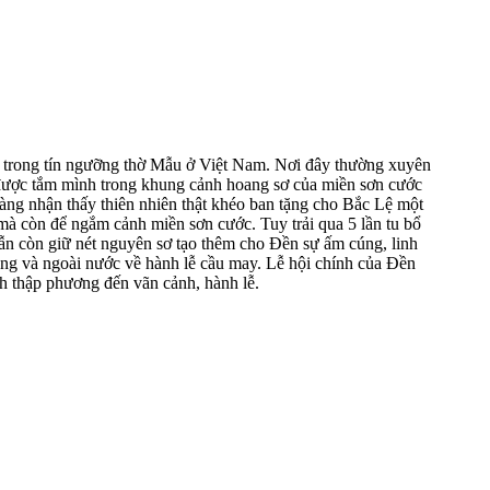
 trong tín ngưỡng thờ Mẫu ở Việt Nam. Nơi đây thường xuyên
được tắm mình trong khung cảnh hoang sơ của miền sơn cước
àng nhận thấy thiên nhiên thật khéo ban tặng cho Bắc Lệ một
 mà còn để ngắm cảnh miền sơn cước. Tuy trải qua 5 lần tu bổ
ẫn còn giữ nét nguyên sơ tạo thêm cho Đền sự ấm cúng, linh
ong và ngoài nước về hành lễ cầu may. Lễ hội chính của Đền
h thập phương đến vãn cảnh, hành lễ.