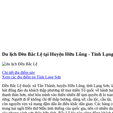
Du lịch Đền Bắc Lệ tại Huyện Hữu Lũng - Tỉnh Lạn
Chi tiết địa điểm này
Xem các địa điểm tại Tỉnh Lạng Sơn
Đền Bắc Lệ thuộc xã Tân Thành, huyện Hữu Lũng, tỉnh Lạng Sơn, là
hút đông đảo du khách thập phương từ mọi miền Tổ quốc về hành hư
thanh thản hơn, như hòa mình vào thiên nhiên để tạm quyên đi lo toa
rừng. Người đi lễ không chỉ để thắp hương, dâng sớ, cầu lộc, cầu tài
còn nguyên vẹn và mang đậm dấu ấn điêu khắc dân gian. Các hàng cột
trong hai ngôi Đền thờ Mẫu linh thiêng của quốc gia, nên có nhiều 
của phong cảnh sơn thủy hữu tình, Bắc Lệ lúc nào cũng đông khách 