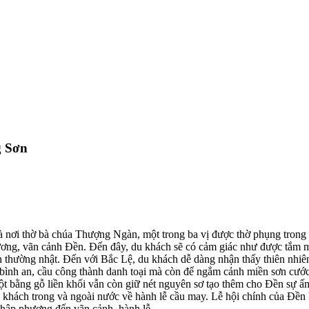
g Sơn
 nơi thờ bà chúa Thượng Ngàn, một trong ba vị được thờ phụng trong
ơng, vãn cảnh Đền. Đến đây, du khách sẽ có cảm giác như được tắm m
n thường nhật. Đến với Bắc Lệ, du khách dễ dàng nhận thấy thiên nhiê
, bình an, cầu công thành danh toại mà còn để ngắm cảnh miền sơn cước
 bằng gỗ liền khối vẫn còn giữ nét nguyên sơ tạo thêm cho Đền sự ấm
du khách trong và ngoài nước về hành lễ cầu may. Lễ hội chính của Đề
thập phương đến vãn cảnh, hành lễ.