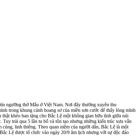
 tín ngưỡng thờ Mẫu ở Việt Nam. Nơi đây thường xuyên thu
ình trong khung cảnh hoang sơ của miền sơn cước để thấy lòng mình
n thật khéo ban tặng cho Bắc Lệ một không gian hữu tình giữa núi
. Tuy trải qua 5 lần tu bổ và tôn tạo nhưng những kiến trúc xưa vẫn
 cúng, linh thiêng. Theo quan niệm của người dân, Bắc Lệ là một
n Bắc Lệ được tổ chức vào ngày 20/9 âm lịch nhưng với sự độc đáo