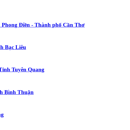
n Phong Điền - Thành phố Cần Thơ
nh Bạc Liêu
 Tỉnh Tuyên Quang
nh Bình Thuận
ng