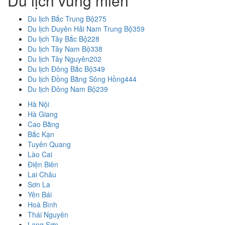
Du lịch vùng miền
Du lịch Bắc Trung Bộ
275
Du lịch Duyên Hải Nam Trung Bộ
359
Du lịch Tây Bắc Bộ
228
Du lịch Tây Nam Bộ
338
Du lịch Tây Nguyên
202
Du lịch Đông Bắc Bộ
349
Du lịch Đồng Bằng Sông Hồng
444
Du lịch Đông Nam Bộ
239
Hà Nội
Hà Giang
Cao Bằng
Bắc Kạn
Tuyên Quang
Lào Cai
Điện Biên
Lai Châu
Sơn La
Yên Bái
Hoà Bình
Thái Nguyên
Lạng Sơn