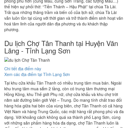
phong phú hơn (cung Mẫu, cung Sơn Trang, các tượng Mẫu…)
thể hiện sự phối thờ: “Tiền Thánh – Hậu Phật” tại chùa Tà Lài.
Trải qua những thăng trầm và biến cố của lịch sử, chùa Tà Lài
vẫn luôn tồn tại cùng với thời gian và trở thành điểm sinh hoạt văn
hoá tâm linh của người dân địa phương và du khách thập
phương.
Du lịch Chợ Tân Thanh tại Huyện Văn
Lãng - Tỉnh Lạng Sơn
Chi tiết địa điểm này
Xem các địa điểm tại Tỉnh Lạng Sơn
Tại khu cửa khẩu Tân Thanh có nhiều trung tâm mua bán. Ngoài
khu trung tâm mua sắm 2 tầng, còn có trung tâm thương mại
Hồng Kông, khu Thế giới Phụ nữ, chợ cửa khẩu và khu chợ trời
nằm sát đường biên giới Việt – Trung. Do mang tính chất trao đổi
hàng hóa giữa hai bên của vùng biên, chợ Tân Thanh có cả hàng
Việt Nam và hàng Trung Quốc, các mặt hàng rất phong phú và đa
dạng. Với khoảng cách không quá xa thành phố Lạng Sơn, cùng
với những sản phẩm hàng hóa đa dạng, chợ Tân Thanh luôn là