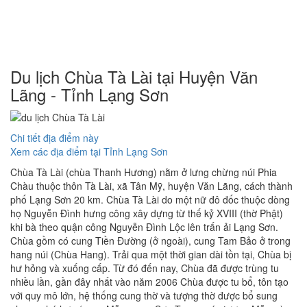
Du lịch Chùa Tà Lài tại Huyện Văn
Lãng - Tỉnh Lạng Sơn
Chi tiết địa điểm này
Xem các địa điểm tại Tỉnh Lạng Sơn
Chùa Tà Lài (chùa Thanh Hương) nằm ở lưng chừng núi Phia
Chàu thuộc thôn Tà Lài, xã Tân Mỹ, huyện Văn Lãng, cách thành
phố Lạng Sơn 20 km. Chùa Tà Lài do một nữ đô đốc thuộc dòng
họ Nguyễn Đình hưng công xây dựng từ thế kỷ XVIII (thờ Phật)
khi bà theo quận công Nguyễn Đình Lộc lên trấn ải Lạng Sơn.
Chùa gồm có cung Tiền Đường (ở ngoài), cung Tam Bảo ở trong
hang núi (Chùa Hang). Trải qua một thời gian dài tồn tại, Chùa bị
hư hỏng và xuống cấp. Từ đó đến nay, Chùa đã được trùng tu
nhiều lần, gần đây nhất vào năm 2006 Chùa được tu bổ, tôn tạo
với quy mô lớn, hệ thống cung thờ và tượng thờ được bổ sung