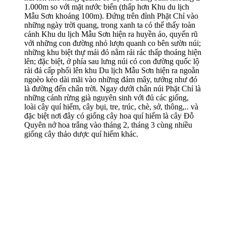
1.000m so với mặt nước biển (thấp hơn Khu du lịch
Mẫu Sơn khoảng 100m). Đứng trên đỉnh Phặt Chỉ vào
những ngày trời quang, trong xanh ta có thể thấy toàn
cảnh Khu du lịch Mẫu Sơn hiện ra huyền ảo, quyến rũ
với những con đường nhỏ lượn quanh co bên sườn núi;
những khu biệt thự mái đỏ nằm rải rác thấp thoáng hiện
lên; đặc biệt, ở phía sau lưng núi có con đường quốc lộ
rải đá cấp phối lên khu Du lịch Mẫu Sơn hiện ra ngoằn
ngoèo kéo dài mãi vào những đám mây, tưởng như đó
là đường đến chân trời. Ngay dưới chân núi Phặt Chỉ là
những cánh rừng già nguyên sinh với đủ các giống,
loài cây quí hiếm, cây bụi, tre, trúc, chè, sở, thông,.. và
đặc biệt nơi đây có giống cây hoa quí hiếm là cây Đỗ
Quyên nở hoa trắng vào tháng 2, tháng 3 cùng nhiều
giống cây thảo dược quí hiếm khác.