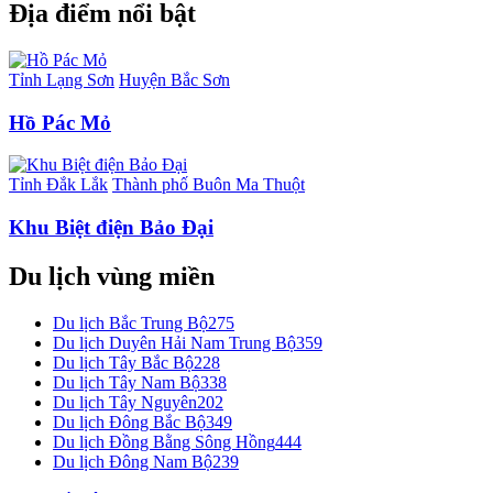
Địa điểm nổi bật
Tỉnh Lạng Sơn
Huyện Bắc Sơn
Hồ Pác Mỏ
Tỉnh Đắk Lắk
Thành phố Buôn Ma Thuột
Khu Biệt điện Bảo Đại
Du lịch vùng miền
Du lịch Bắc Trung Bộ
275
Du lịch Duyên Hải Nam Trung Bộ
359
Du lịch Tây Bắc Bộ
228
Du lịch Tây Nam Bộ
338
Du lịch Tây Nguyên
202
Du lịch Đông Bắc Bộ
349
Du lịch Đồng Bằng Sông Hồng
444
Du lịch Đông Nam Bộ
239