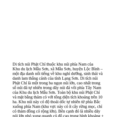
Di tích núi Phặt Chỉ thuộc khu núi phía Nam của
Khu du lịch Mẫu Sơn, xã Mẫu Sơn, huyện Lộc Bình –
một địa danh nổi tiếng về khu nghỉ dưỡng, sinh thái và
danh lam thắng cảnh của tỉnh Lạng Sơn. Di tích núi
Phặt Chỉ là một trong ba ngọn núi lớn, cao nhất trong
số núi đá tự nhiên trong dãy núi đá vôi phía Tây Nam
của Khu du lịch Mẫu Sơn. Toàn bộ khu núi Phặt Chỉ
và mặt bằng thảm cỏ với tổng diện tích khoảng trên 10
ha. Khu núi này có độ thoải dốc tự nhiên từ phía Bắc
xuống phía Nam (khu vực này có ít cây rừng mọc, chỉ
có thảm đồng cỏ rộng lớn). Bên cạnh đó là nhiều dãy
núi lớn nhỏ xung quanh có độ cao trung bình khoảng ±