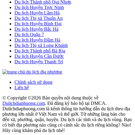
Du lịch Thành phố Qui Nhơn
Du lịch Huyện Trực Ninh
Du lịch Huyện Lâm Hà
Du lịch Thị xã Thuận An
Du lịch Huyện Bình Đại
Du lịch Huyện Bắc Hà
Du lịch Quận 7
Du lịch Huyện Đầm Hà
Du lịch Thị xã Long Khánh
Du lịch Thành phố Bà Rịa
Du lịch Huyện Cần Đước
Du lịch Huyện Thanh Trì
Chính sách sử dụng
Liên hệ
© Copyright ©
2026 Bản quyền nội dung thuộc về
Dulichdiaphuong.com
. Đã đăng ký bảo hộ tại DMCA.
Dulichdiaphuong.com là kênh thông tin hướng dẫn du lịch theo địa
phương lớn nhất ở Việt Nam và thế giới. Từ những làng bản cho
đến xã, phường, quận, huyện. Du lịch các tỉnh và du lịch vùng. Bạn
có biết địa phương nào cũng có cảnh sắc du lịch riêng không? Nào!
Hãy cùng khám phá du lịch nhé!