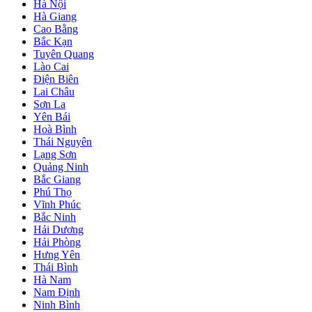
Hà Nội
Hà Giang
Cao Bằng
Bắc Kạn
Tuyên Quang
Lào Cai
Điện Biên
Lai Châu
Sơn La
Yên Bái
Hoà Bình
Thái Nguyên
Lạng Sơn
Quảng Ninh
Bắc Giang
Phú Thọ
Vĩnh Phúc
Bắc Ninh
Hải Dương
Hải Phòng
Hưng Yên
Thái Bình
Hà Nam
Nam Định
Ninh Bình