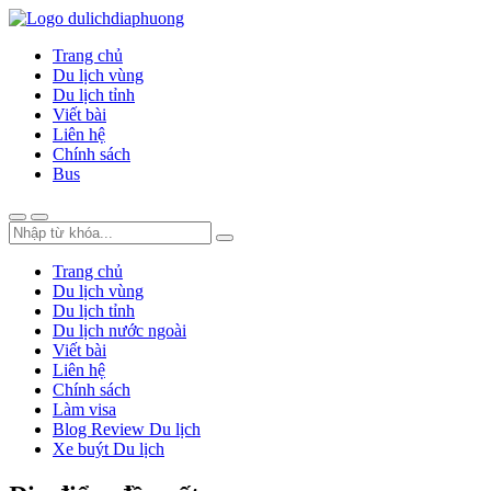
Trang chủ
Du lịch vùng
Du lịch tỉnh
Viết bài
Liên hệ
Chính sách
Bus
Trang chủ
Du lịch vùng
Du lịch tỉnh
Du lịch nước ngoài
Viết bài
Liên hệ
Chính sách
Làm visa
Blog Review Du lịch
Xe buýt Du lịch