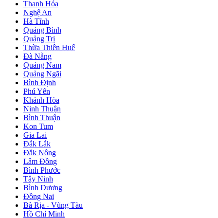
Thanh Hóa
Nghệ An
Hà Tĩnh
Quảng Bình
Quảng Trị
Thừa Thiên Huế
Đà Nẵng
Quảng Nam
Quảng Ngãi
Bình Định
Phú Yên
Khánh Hòa
Ninh Thuận
Bình Thuận
Kon Tum
Gia Lai
Đắk Lắk
Đắk Nông
Lâm Đồng
Bình Phước
Tây Ninh
Bình Dương
Đồng Nai
Bà Rịa - Vũng Tàu
Hồ Chí Minh