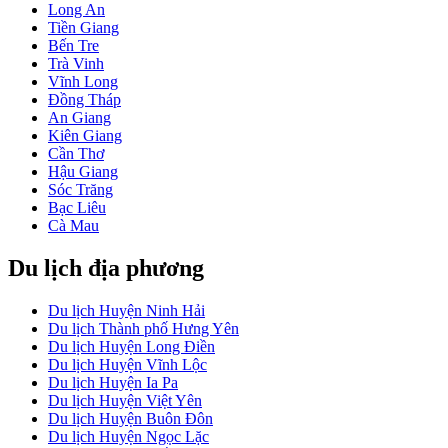
Long An
Tiền Giang
Bến Tre
Trà Vinh
Vĩnh Long
Đồng Tháp
An Giang
Kiên Giang
Cần Thơ
Hậu Giang
Sóc Trăng
Bạc Liêu
Cà Mau
Du lịch địa phương
Du lịch Huyện Ninh Hải
Du lịch Thành phố Hưng Yên
Du lịch Huyện Long Điền
Du lịch Huyện Vĩnh Lộc
Du lịch Huyện Ia Pa
Du lịch Huyện Việt Yên
Du lịch Huyện Buôn Đôn
Du lịch Huyện Ngọc Lặc