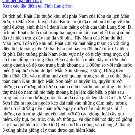
Chi tiết địa điểm này
Xem các địa điểm tại Tỉnh Lạng Sơn
Di tích núi Phặt Chỉ thuộc khu núi phía Nam của Khu du lịch Mẫu
Sơn, xã Mẫu Sơn, huyện Lộc Bình – một địa danh nổi tiếng về khu
nghỉ dưỡng, sinh thái và danh lam thắng cảnh của tỉnh Lạng Sơn. Di
tích núi Phặt Chỉ là một trong ba ngọn núi lớn, cao nhất trong số núi
đá tự nhiên trong dãy núi đá vôi phía Tây Nam của Khu du lịch
Mẫu Sơn. Toàn bộ khu núi Phặt Chỉ và mặt bằng thảm cỏ với tổng
diện tích khoảng trên 10 ha. Khu núi này có độ thoải dốc tự nhiên
từ phía Bắc xuống phía Nam (khu vực này có ít cây rừng mọc, chỉ
có thảm đồng cỏ rộng lớn). Bên cạnh đó là nhiều dãy núi lớn nhỏ
xung quanh có độ cao trung bình khoảng ± 1.000m so với mặt nước
biển (thấp hơn Khu du lịch Mẫu Sơn khoảng 100m). Đứng trên
đỉnh Phặt Chỉ vào những ngày trời quang, trong xanh ta có thể thấy
toàn cảnh Khu du lịch Mẫu Sơn hiện ra huyền ảo, quyến rũ với
những con đường nhỏ lượn quanh co bên sườn núi; những khu biệt
thự mái đỏ nằm rải rác thấp thoáng hiện lên; đặc biệt, ở phía sau
lưng núi có con đường quốc lộ rải đá cấp phối lên khu Du lịch Mẫu
Sơn hiện ra ngoằn ngoèo kéo dài mãi vào những đám mây, tưởng
như đó là đường đến chân trời. Ngay dưới chân núi Phặt Chỉ là
những cánh rừng già nguyên sinh với đủ các giống, loài cây quí
hiếm, cây bụi, tre, trúc, chè, sở, thông,.. và đặc biệt nơi đây có giống
cây hoa quí hiếm là cây Đỗ Quyên nở hoa trắng vào tháng 2, tháng
3 cùng nhiều giống cây thảo dược quí hiếm khác.