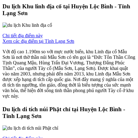
Du lịch Khu linh địa cổ tại Huyện Lộc Bình - Tỉnh
Lạng Sơn
Chi tiết địa điểm này
Xem các địa điểm tại Tỉnh Lạng Sơn
Với độ cao 1.190m so với mực nước biển, khu Linh địa cổ Mẫu
Sơn là nơi thờ thần núi Mẫu Sơn có tên gọi là “Đức Tôn Thần Công
Tịnh Quang Mậu, Hùng Trấn Đại Vương, Thượng Đẳng Phúc
Thần”, của người Tày cổ (Mẫu Sơn, Lạng Sơn). Được khai quật
vào năm 2003, nhưng phải đến năm 2013, khu Linh địa Mẫu Sơn
được xếp hạng di tích cấp quốc gia. Nơi đây mang ý nghĩa của một
di tích tín ngưỡng, tôn giáo, đồng thời là biểu tượng của sức mạnh
văn hóa, thể hiện đời sống tinh thần phong phú người Tày cổ ở khu
vực này.
Du lịch di tích núi Phặt chỉ tại Huyện Lộc Bình -
Tỉnh Lạng Sơn