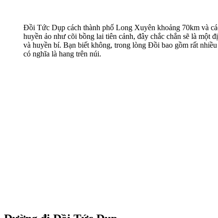
Đồi Tức Dụp cách thành phố Long Xuyên khoảng 70km và cách
huyền ảo như cõi bồng lai tiên cảnh, đây chắc chắn sẽ là một 
và huyền bí. Bạn biết không, trong lòng Đồi bao gồm rất nhiề
có nghĩa là hang trên núi.