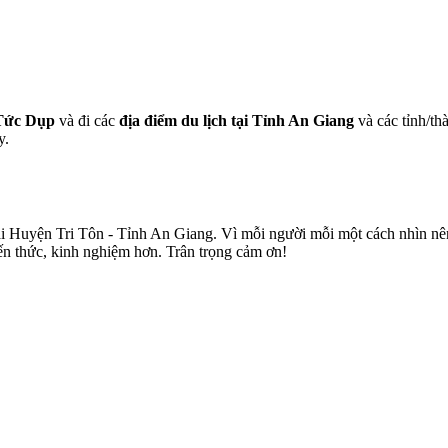
Tức Dụp
và đi các
địa điểm du lịch tại Tỉnh An Giang
và các tỉnh/thà
y.
i Huyện Tri Tôn - Tỉnh An Giang. Vì mỗi người mỗi một cách nhìn nên 
ến thức, kinh nghiệm hơn. Trân trọng cảm ơn!