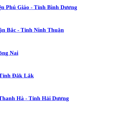
ện Phú Giáo - Tỉnh Bình Dương
uận Bắc - Tỉnh Ninh Thuận
Đồng Nai
 Tỉnh Đắk Lắk
n Thanh Hà - Tỉnh Hải Dương