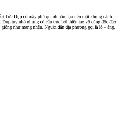
 Đồi Tức Dụp có mây phủ quanh năm tạo nên một khung cảnh
ức Dụp tuy nhỏ nhưng có cấu trúc bởi thiên tạo vô cùng độc đáo
g giống như mạng nhện. Người dân địa phương gọi là lò – ảng,