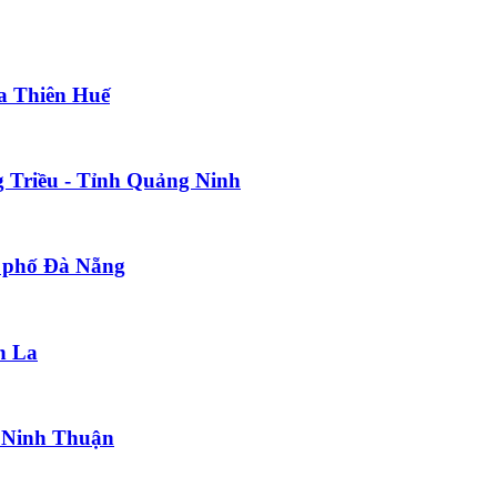
a Thiên Huế
g Triều - Tỉnh Quảng Ninh
h phố Đà Nẵng
n La
h Ninh Thuận