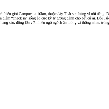
 biên giới Campuchia 10km, thuộc dãy Thất sơn hùng vĩ nổi tiếng.
địa điểm “check in” sống ảo cực kỳ lý tưởng dành cho bất cứ ai. Đồi T
u hang sâu, động lớn với nhiều ngõ ngách ăn luồng và thông nhau, trôn