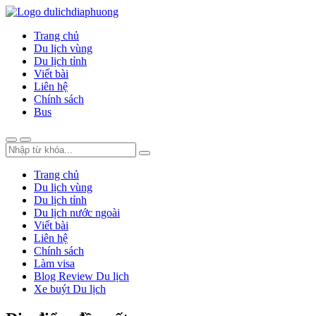
Trang chủ
Du lịch vùng
Du lịch tỉnh
Viết bài
Liên hệ
Chính sách
Bus
Trang chủ
Du lịch vùng
Du lịch tỉnh
Du lịch nước ngoài
Viết bài
Liên hệ
Chính sách
Làm visa
Blog Review Du lịch
Xe buýt Du lịch