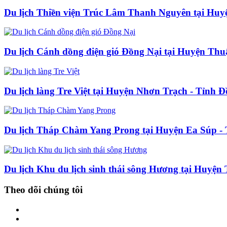
Du lịch Thiền viện Trúc Lâm Thanh Nguyên tại Huy
Du lịch Cánh dồng điện gió Đồng Nại tại Huyện Th
Du lịch làng Tre Việt tại Huyện Nhơn Trạch - Tỉnh 
Du lịch Tháp Chàm Yang Prong tại Huyện Ea Súp -
Du lịch Khu du lịch sinh thái sông Hương tại Huyệ
Theo dõi chúng tôi