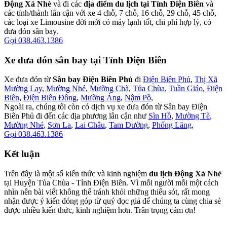
Động Xá Nhè
và đi các
địa điểm du lịch tại Tỉnh Điện Biên
và
các tỉnh/thành lân cận với xe 4 chỗ, 7 chỗ, 16 chỗ, 29 chỗ, 45 chỗ,
các loại xe Limousine đời mới có máy lạnh tốt, chi phí hợp lý, có
đưa đón sân bay.
Gọi 038.463.1386
Xe đưa đón sân bay tại Tỉnh Điện Biên
Xe đưa đón từ
Sân bay Điện Biên Phủ
đi
Điện Biên Phủ
,
Thị Xã
Mường Lay
,
Mường Nhé
,
Mường Chà
,
Tủa Chùa
,
Tuần Giáo
,
Điện
Biên
,
Điện Biên Đông
,
Mường Ảng
,
Nậm Pồ
,
Ngoài ra, chúng tôi còn có dịch vụ xe đưa đón từ Sân bay Điện
Biên Phủ đi đến các địa phương lân cận như
Sìn Hồ
,
Mường Tè
,
Mường Nhé
,
Sơn La
,
Lai Châu
,
Tam Đường
,
Phống Lăng
,
Gọi 038.463.1386
Kết luận
Trên đây là một số kiến thức và kinh nghiệm
du lịch Động Xá Nhè
tại Huyện Tủa Chùa - Tỉnh Điện Biên. Vì mỗi người mỗi một cách
nhìn nên bài viết không thể tránh khỏi những thiếu sót, rất mong
nhận được ý kiến đóng góp từ quý đọc giả để chúng ta cùng chia sẻ
được nhiều kiến thức, kinh nghiệm hơn. Trân trọng cảm ơn!