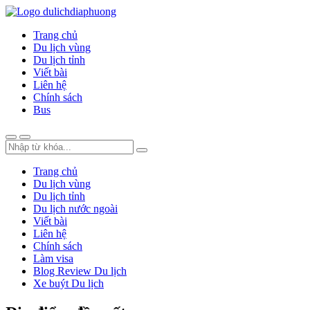
Trang chủ
Du lịch vùng
Du lịch tỉnh
Viết bài
Liên hệ
Chính sách
Bus
Trang chủ
Du lịch vùng
Du lịch tỉnh
Du lịch nước ngoài
Viết bài
Liên hệ
Chính sách
Làm visa
Blog Review Du lịch
Xe buýt Du lịch