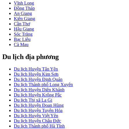
Vĩnh Long
Đồng Tháp
An Giang
Kiên Giang
Cần Thơ
Hậu Giang
Sóc Trăng
Bạc Liêu
Cà Mau
Du lịch địa phương
Du lịch Huyện Tân Yên
Du lịch Huyện Kim Sơn
Du lịch Huyện Định Quán
Du lịch Thành phố Long Xuyên
Du lịch Huyện Diên Khánh
Du lịch Huyện Krông Pắc
Du lịch Thị xã La Gi
Du lịch Huyện Đoan Hùng
Du lịch Huyện Tuyên Hóa
Du lịch Huyện Việt Yên
Du lịch Huyện Châu Đức
Du lịch Thành phố Hà Tĩnh