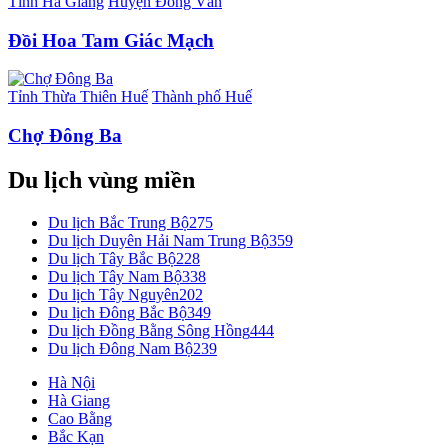
Tỉnh Hà Giang
Huyện Đồng Văn
Đồi Hoa Tam Giác Mạch
Tỉnh Thừa Thiên Huế
Thành phố Huế
Chợ Đông Ba
Du lịch vùng miền
Du lịch Bắc Trung Bộ
275
Du lịch Duyên Hải Nam Trung Bộ
359
Du lịch Tây Bắc Bộ
228
Du lịch Tây Nam Bộ
338
Du lịch Tây Nguyên
202
Du lịch Đông Bắc Bộ
349
Du lịch Đồng Bằng Sông Hồng
444
Du lịch Đông Nam Bộ
239
Hà Nội
Hà Giang
Cao Bằng
Bắc Kạn