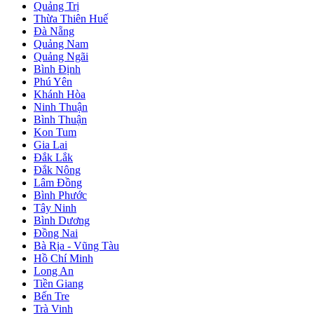
Quảng Trị
Thừa Thiên Huế
Đà Nẵng
Quảng Nam
Quảng Ngãi
Bình Định
Phú Yên
Khánh Hòa
Ninh Thuận
Bình Thuận
Kon Tum
Gia Lai
Đắk Lắk
Đắk Nông
Lâm Đồng
Bình Phước
Tây Ninh
Bình Dương
Đồng Nai
Bà Rịa - Vũng Tàu
Hồ Chí Minh
Long An
Tiền Giang
Bến Tre
Trà Vinh