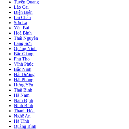
Tuyên Quang
Lào Cai
Điện Biên
Lai Châu
Sơn La
Yên Bái
Hoà Bình
Thái Nguyên
Lạng Sơn
Quảng Ninh
Bắc Giang
Phú Thọ
Vĩnh Phúc
Bắc Ninh
Hải Dương
Hải Phòng
Hưng Yên
Thái Bình
Hà Nam
Nam Định
Ninh Bình
Thanh Hóa
Nghệ An
Hà Tĩnh
Quảng Bình