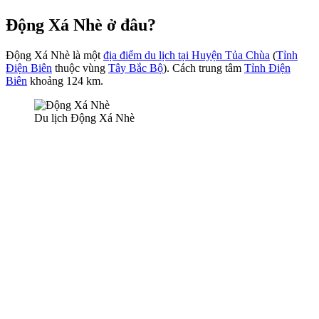
Động Xá Nhè ở đâu?
Động Xá Nhè là một
địa điểm du lịch tại Huyện Tủa Chùa
(
Tỉnh
Điện Biên
thuộc vùng
Tây Bắc Bộ
). Cách trung tâm
Tỉnh Điện
Biên
khoảng 124 km.
Du lịch Động Xá Nhè