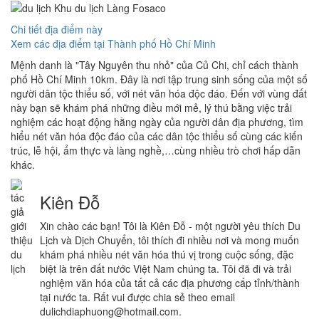
Chi tiết địa điểm này
Xem các địa điểm tại Thành phố Hồ Chí Minh
Mệnh danh là "Tây Nguyên thu nhỏ" của Củ Chi, chỉ cách thành
phố Hồ Chí Minh 10km. Đây là nơi tập trung sinh sống của một số
người dân tộc thiểu số, với nét văn hóa độc đáo. Đến với vùng đất
này bạn sẽ khám phá những điều mới mẻ, lý thú bằng việc trải
nghiệm các hoạt động hằng ngày của người dân địa phương, tìm
hiểu nét văn hóa độc đáo của các dân tộc thiểu số cùng các kiến
trúc, lễ hội, ẩm thực và làng nghề,…cùng nhiều trò chơi hấp dẫn
khác.
Kiên Đỗ
Xin chào các bạn! Tôi là Kiên Đỗ - một người yêu thích Du
Lịch và Dịch Chuyển, tôi thích đi nhiều nơi và mong muốn
khám phá nhiều nét văn hóa thú vị trong cuộc sống, đặc
biệt là trên đất nước Việt Nam chúng ta. Tôi đã đi và trải
nghiệm văn hóa của tất cả các địa phương cấp tỉnh/thành
tại nước ta. Rất vui được chia sẻ theo email
dulichdiaphuong@hotmail.com.