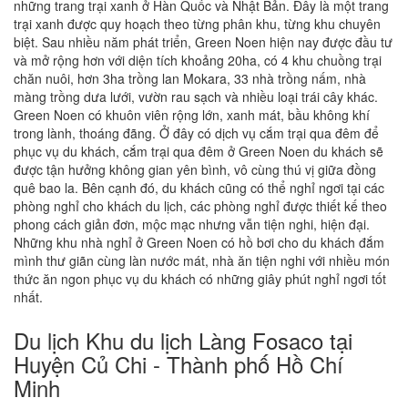
những trang trại xanh ở Hàn Quốc và Nhật Bản. Đây là một trang
trại xanh được quy hoạch theo từng phân khu, từng khu chuyên
biệt. Sau nhiều năm phát triển, Green Noen hiện nay được đầu tư
và mở rộng hơn với diện tích khoảng 20ha, có 4 khu chuồng trại
chăn nuôi, hơn 3ha trồng lan Mokara, 33 nhà trồng nấm, nhà
màng trồng dưa lưới, vườn rau sạch và nhiều loại trái cây khác.
Green Noen có khuôn viên rộng lớn, xanh mát, bầu không khí
trong lành, thoáng đãng. Ở đây có dịch vụ cắm trại qua đêm để
phục vụ du khách, cắm trại qua đêm ở Green Noen du khách sẽ
được tận hưởng không gian yên bình, vô cùng thú vị giữa đồng
quê bao la. Bên cạnh đó, du khách cũng có thể nghỉ ngơi tại các
phòng nghỉ cho khách du lịch, các phòng nghỉ được thiết kế theo
phong cách giản đơn, mộc mạc nhưng vẫn tiện nghi, hiện đại.
Những khu nhà nghỉ ở Green Noen có hồ bơi cho du khách đắm
mình thư giãn cùng làn nước mát, nhà ăn tiện nghi với nhiều món
thức ăn ngon phục vụ du khách có những giây phút nghỉ ngơi tốt
nhất.
Du lịch Khu du lịch Làng Fosaco tại
Huyện Củ Chi - Thành phố Hồ Chí
Minh