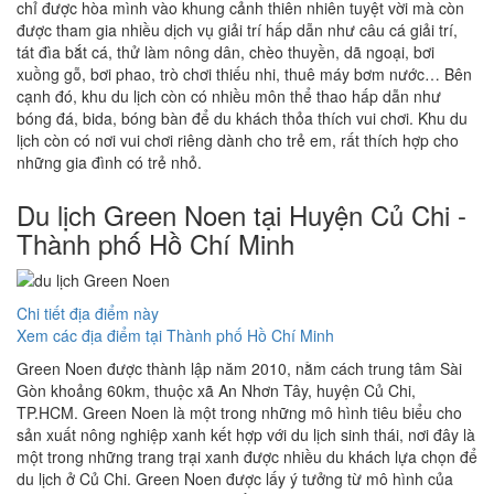
chỉ được hòa mình vào khung cảnh thiên nhiên tuyệt vời mà còn
được tham gia nhiều dịch vụ giải trí hấp dẫn như câu cá giải trí,
tát đìa bắt cá, thử làm nông dân, chèo thuyền, dã ngoại, bơi
xuồng gỗ, bơi phao, trò chơi thiếu nhi, thuê máy bơm nước… Bên
cạnh đó, khu du lịch còn có nhiều môn thể thao hấp dẫn như
bóng đá, bida, bóng bàn để du khách thỏa thích vui chơi. Khu du
lịch còn có nơi vui chơi riêng dành cho trẻ em, rất thích hợp cho
những gia đình có trẻ nhỏ.
Du lịch Green Noen tại Huyện Củ Chi -
Thành phố Hồ Chí Minh
Chi tiết địa điểm này
Xem các địa điểm tại Thành phố Hồ Chí Minh
Green Noen được thành lập năm 2010, nằm cách trung tâm Sài
Gòn khoảng 60km, thuộc xã An Nhơn Tây, huyện Củ Chi,
TP.HCM. Green Noen là một trong những mô hình tiêu biểu cho
sản xuất nông nghiệp xanh kết hợp với du lịch sinh thái, nơi đây là
một trong những trang trại xanh được nhiều du khách lựa chọn để
du lịch ở Củ Chi. Green Noen được lấy ý tưởng từ mô hình của