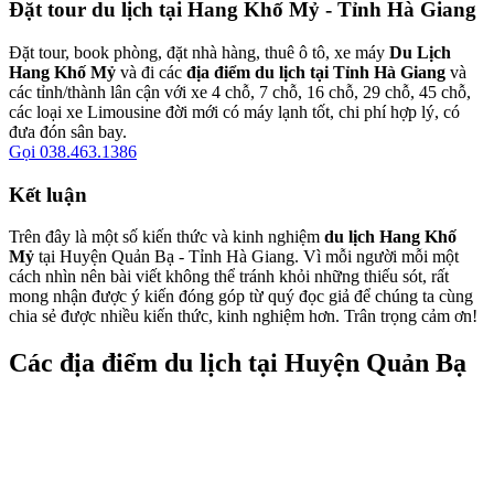
Đặt tour du lịch tại Hang Khố Mỷ - Tỉnh Hà Giang
Đặt tour, book phòng, đặt nhà hàng, thuê ô tô, xe máy
Du Lịch
Hang Khố Mỷ
và đi các
địa điểm du lịch tại Tỉnh Hà Giang
và
các tỉnh/thành lân cận với xe 4 chỗ, 7 chỗ, 16 chỗ, 29 chỗ, 45 chỗ,
các loại xe Limousine đời mới có máy lạnh tốt, chi phí hợp lý, có
đưa đón sân bay.
Gọi 038.463.1386
Kết luận
Trên đây là một số kiến thức và kinh nghiệm
du lịch Hang Khố
Mỷ
tại Huyện Quản Bạ - Tỉnh Hà Giang. Vì mỗi người mỗi một
cách nhìn nên bài viết không thể tránh khỏi những thiếu sót, rất
mong nhận được ý kiến đóng góp từ quý đọc giả để chúng ta cùng
chia sẻ được nhiều kiến thức, kinh nghiệm hơn. Trân trọng cảm ơn!
Các địa điểm du lịch tại Huyện Quản Bạ