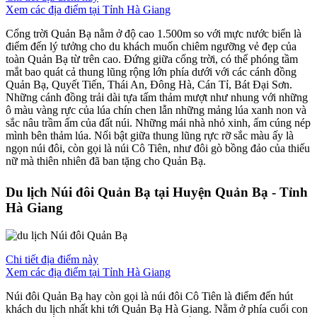
Xem các địa điểm tại Tỉnh Hà Giang
Cổng trời Quản Bạ nằm ở độ cao 1.500m so với mực nước biển là
điểm đến lý tưởng cho du khách muốn chiêm ngưỡng vẻ đẹp của
toàn Quản Bạ từ trên cao. Đứng giữa cổng trời, có thể phóng tầm
mắt bao quát cả thung lũng rộng lớn phía dưới với các cánh đồng
Quản Bạ, Quyết Tiến, Thái An, Đông Hà, Cán Tỉ, Bát Đại Sơn.
Những cánh đồng trải dài tựa tấm thảm mượt như nhung với những
ô màu vàng rực của lúa chín chen lẫn những mảng lúa xanh non và
sắc nâu trầm ấm của đất núi. Những mái nhà nhỏ xinh, ấm cúng nép
mình bên thảm lúa. Nổi bật giữa thung lũng rực rỡ sắc màu ấy là
ngọn núi đôi, còn gọi là núi Cô Tiên, như đôi gò bồng đảo của thiếu
nữ mà thiên nhiên đã ban tặng cho Quản Bạ.
Du lịch Núi đôi Quản Bạ tại Huyện Quản Bạ - Tỉnh
Hà Giang
Chi tiết địa điểm này
Xem các địa điểm tại Tỉnh Hà Giang
Núi đôi Quản Bạ hay còn gọi là núi đôi Cô Tiên là điểm đến hút
khách du lịch nhất khi tới Quản Bạ Hà Giang. Nằm ở phía cuối con