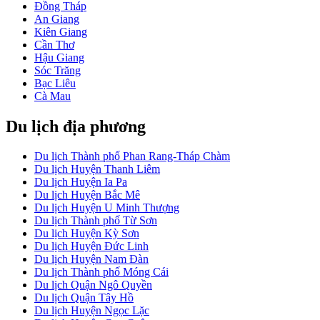
Đồng Tháp
An Giang
Kiên Giang
Cần Thơ
Hậu Giang
Sóc Trăng
Bạc Liêu
Cà Mau
Du lịch địa phương
Du lịch Thành phố Phan Rang-Tháp Chàm
Du lịch Huyện Thanh Liêm
Du lịch Huyện Ia Pa
Du lịch Huyện Bắc Mê
Du lịch Huyện U Minh Thượng
Du lịch Thành phố Từ Sơn
Du lịch Huyện Kỳ Sơn
Du lịch Huyện Đức Linh
Du lịch Huyện Nam Đàn
Du lịch Thành phố Móng Cái
Du lịch Quận Ngô Quyền
Du lịch Quận Tây Hồ
Du lịch Huyện Ngọc Lặc