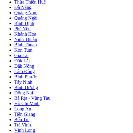
Thừa Thiên Huế
Đà Nẵng
Quảng Nam
Quảng Ngãi
Bình Định
Phú Yên
Khánh Hòa
Ninh Thuận
Bình Thuận
Kon Tum
Gia Lai
Đắk Lắk
Đắk Nông
Lâm Đồng
Bình Phước
Tây Ninh
Bình Dương
Đồng Nai
Bà Rịa - Vũng Tàu
Hồ Chí Minh
Long An
Tiền Giang
Bến Tre
Trà Vinh
Vĩnh Long