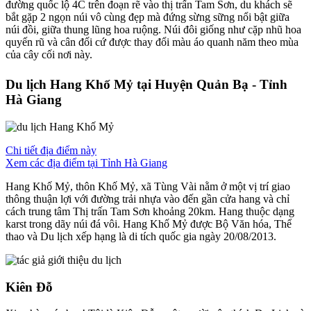
đường quốc lộ 4C trên đoạn rẽ vào thị trấn Tam Sơn, du khách sẽ
bắt gặp 2 ngọn núi vô cùng đẹp mà đứng sừng sững nổi bật giữa
núi đồi, giữa thung lũng hoa ruộng. Núi đôi giống như cặp nhũ hoa
quyến rũ và cân đối cứ được thay đổi màu áo quanh năm theo mùa
của cây cối nơi này.
Du lịch Hang Khố Mỷ tại Huyện Quản Bạ - Tỉnh
Hà Giang
Chi tiết địa điểm này
Xem các địa điểm tại Tỉnh Hà Giang
Hang Khố Mỷ, thôn Khố Mỷ, xã Tùng Vài nằm ở một vị trí giao
thông thuận lợi với đường trải nhựa vào đến gần cửa hang và chỉ
cách trung tâm Thị trấn Tam Sơn khoảng 20km. Hang thuộc dạng
karst trong dãy núi đá vôi. Hang Khố Mỷ được Bộ Văn hóa, Thể
thao và Du lịch xếp hạng là di tích quốc gia ngày 20/08/2013.
Kiên Đỗ