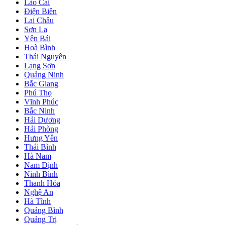
Lào Cai
Điện Biên
Lai Châu
Sơn La
Yên Bái
Hoà Bình
Thái Nguyên
Lạng Sơn
Quảng Ninh
Bắc Giang
Phú Thọ
Vĩnh Phúc
Bắc Ninh
Hải Dương
Hải Phòng
Hưng Yên
Thái Bình
Hà Nam
Nam Định
Ninh Bình
Thanh Hóa
Nghệ An
Hà Tĩnh
Quảng Bình
Quảng Trị