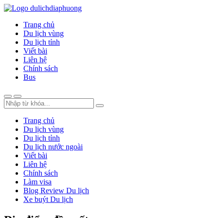
Trang chủ
Du lịch vùng
Du lịch tỉnh
Viết bài
Liên hệ
Chính sách
Bus
Trang chủ
Du lịch vùng
Du lịch tỉnh
Du lịch nước ngoài
Viết bài
Liên hệ
Chính sách
Làm visa
Blog Review Du lịch
Xe buýt Du lịch