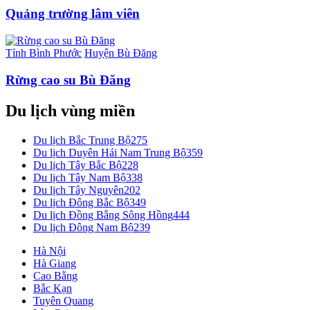
Quảng trường lâm viên
Tỉnh Bình Phước
Huyện Bù Đăng
Rừng cao su Bù Đăng
Du lịch vùng miền
Du lịch Bắc Trung Bộ
275
Du lịch Duyên Hải Nam Trung Bộ
359
Du lịch Tây Bắc Bộ
228
Du lịch Tây Nam Bộ
338
Du lịch Tây Nguyên
202
Du lịch Đông Bắc Bộ
349
Du lịch Đồng Bằng Sông Hồng
444
Du lịch Đông Nam Bộ
239
Hà Nội
Hà Giang
Cao Bằng
Bắc Kạn
Tuyên Quang