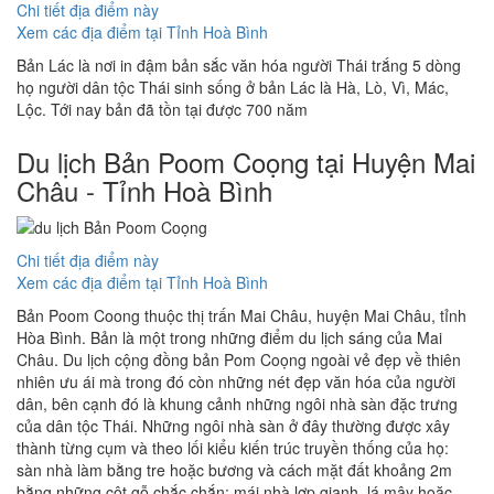
Chi tiết địa điểm này
Xem các địa điểm tại Tỉnh Hoà Bình
Bản Lác là nơi in đậm bản sắc văn hóa người Thái trắng 5 dòng
họ người dân tộc Thái sinh sống ở bản Lác là Hà, Lò, Vì, Mác,
Lộc. Tới nay bản đã tồn tại được 700 năm
Du lịch Bản Poom Coọng tại Huyện Mai
Châu - Tỉnh Hoà Bình
Chi tiết địa điểm này
Xem các địa điểm tại Tỉnh Hoà Bình
Bản Poom Coong thuộc thị trấn Mai Châu, huyện Mai Châu, tỉnh
Hòa Bình. Bản là một trong những điểm du lịch sáng của Mai
Châu. Du lịch cộng đồng bản Pom Coọng ngoài vẻ đẹp về thiên
nhiên ưu ái mà trong đó còn những nét đẹp văn hóa của người
dân, bên cạnh đó là khung cảnh những ngôi nhà sàn đặc trưng
của dân tộc Thái. Những ngôi nhà sàn ở đây thường được xây
thành từng cụm và theo lối kiểu kiến trúc truyền thống của họ:
sàn nhà làm bằng tre hoặc bương và cách mặt đất khoảng 2m
bằng những cột gỗ chắc chắn; mái nhà lợp gianh, lá mây hoặc