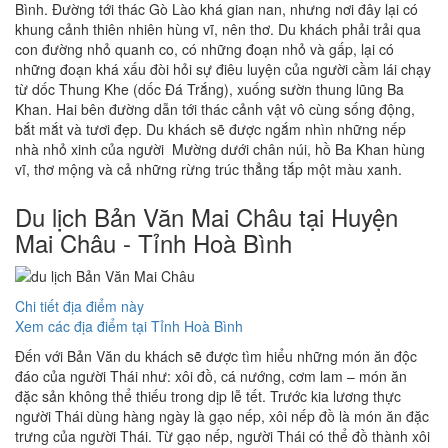
Bình. Đường tới thác Gò Lào khá gian nan, nhưng nơi đây lại có
khung cảnh thiên nhiên hùng vĩ, nên thơ. Du khách phải trải qua
con đường nhỏ quanh co, có những đoạn nhỏ và gấp, lại có
những đoạn khá xấu đòi hỏi sự điêu luyện của người cầm lái chạy
từ dốc Thung Khe (dốc Đá Trắng), xuống sườn thung lũng Ba
Khan. Hai bên đường dẫn tới thác cảnh vật vô cùng sống động,
bắt mắt và tươi đẹp. Du khách sẽ được ngắm nhìn những nếp
nhà nhỏ xinh của người Mường dưới chân núi, hồ Ba Khan hùng
vĩ, thơ mộng và cả những rừng trúc thẳng tắp một màu xanh.
Du lịch Bản Văn Mai Châu tại Huyện
Mai Châu - Tỉnh Hoà Bình
Chi tiết địa điểm này
Xem các địa điểm tại Tỉnh Hoà Bình
Đến với Bản Văn du khách sẽ được tìm hiểu những món ăn độc
đáo của người Thái như: xôi đồ, cá nướng, cơm lam – món ăn
đặc sản không thể thiếu trong dịp lễ tết. Trước kia lương thực
người Thái dùng hàng ngày là gạo nếp, xôi nếp đồ là món ăn đặc
trưng của người Thái. Từ gạo nếp, người Thái có thể đồ thành xôi