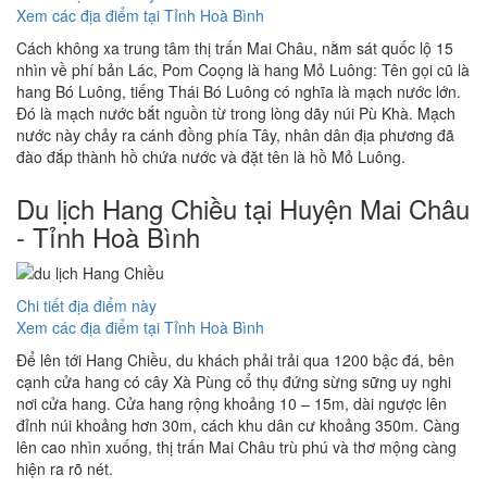
Xem các địa điểm tại Tỉnh Hoà Bình
Cách không xa trung tâm thị trấn Mai Châu, nằm sát quốc lộ 15
nhìn về phí bản Lác, Pom Coọng là hang Mỏ Luông: Tên gọi cũ là
hang Bó Luông, tiếng Thái Bó Luông có nghĩa là mạch nước lớn.
Đó là mạch nước bắt nguồn từ trong lòng dãy núi Pù Khà. Mạch
nước này chảy ra cánh đồng phía Tây, nhân dân địa phương đã
đào đắp thành hồ chứa nước và đặt tên là hồ Mỏ Luông.
Du lịch Hang Chiều tại Huyện Mai Châu
- Tỉnh Hoà Bình
Chi tiết địa điểm này
Xem các địa điểm tại Tỉnh Hoà Bình
Để lên tới Hang Chiều, du khách phải trải qua 1200 bậc đá, bên
cạnh cửa hang có cây Xà Pùng cổ thụ đứng sừng sững uy nghi
nơi cửa hang. Cửa hang rộng khoảng 10 – 15m, dài ngược lên
đỉnh núi khoảng hơn 30m, cách khu dân cư khoảng 350m. Càng
lên cao nhìn xuống, thị trấn Mai Châu trù phú và thơ mộng càng
hiện ra rõ nét.