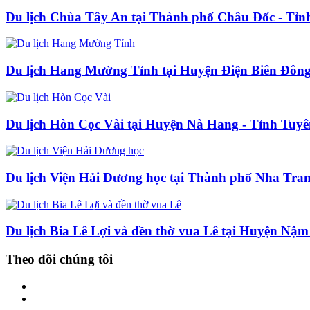
Du lịch Chùa Tây An tại Thành phố Châu Đốc - Tỉn
Du lịch Hang Mường Tỉnh tại Huyện Điện Biên Đông 
Du lịch Hòn Cọc Vài tại Huyện Nà Hang - Tỉnh Tuy
Du lịch Viện Hải Dương học tại Thành phố Nha Tra
Du lịch Bia Lê Lợi và đền thờ vua Lê tại Huyện Nậ
Theo dõi chúng tôi