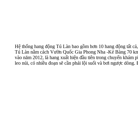
Hệ thống hang động Tú Làn bao gồm hơn 10 hang động tất cả, m
Tú Làn nằm cách Vườn Quốc Gia Phong Nha -Kẻ Bàng 70 km, bê
vào năm 2012, là hang xuất hiện đầu tiên trong chuyến khám p
leo núi, có nhiều đoạn sẽ cần phải lội suối và bơi ngược dòng. 