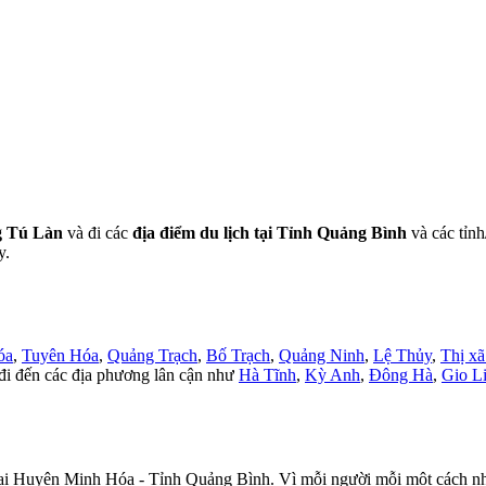
g Tú Làn
và đi các
địa điểm du lịch tại Tỉnh Quảng Bình
và các tỉnh
y.
óa
,
Tuyên Hóa
,
Quảng Trạch
,
Bố Trạch
,
Quảng Ninh
,
Lệ Thủy
,
Thị x
đi đến các địa phương lân cận như
Hà Tĩnh
,
Kỳ Anh
,
Đông Hà
,
Gio L
ại Huyện Minh Hóa - Tỉnh Quảng Bình. Vì mỗi người mỗi một cách nhìn