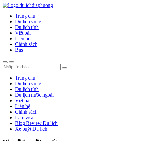
Trang chủ
Du lịch vùng
Du lịch tỉnh
Viết bài
Liên hệ
Chính sách
Bus
Trang chủ
Du lịch vùng
Du lịch tỉnh
Du lịch nước ngoài
Viết bài
Liên hệ
Chính sách
Làm visa
Blog Review Du lịch
Xe buýt Du lịch