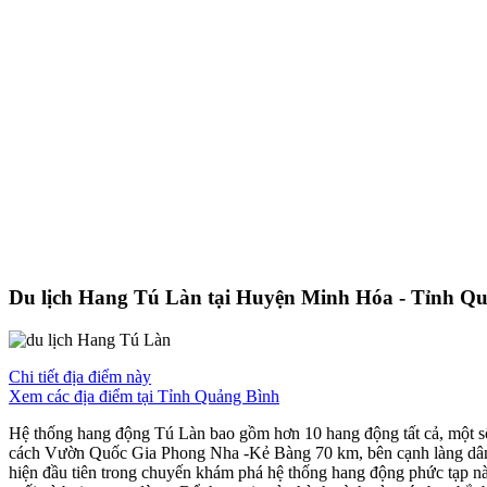
Du lịch Hang Tú Làn tại Huyện Minh Hóa - Tỉnh Q
Chi tiết địa điểm này
Xem các địa điểm tại Tỉnh Quảng Bình
Hệ thống hang động Tú Làn bao gồm hơn 10 hang động tất cả, một số
cách Vườn Quốc Gia Phong Nha -Kẻ Bàng 70 km, bên cạnh làng dân t
hiện đầu tiên trong chuyến khám phá hệ thống hang động phức tạp này