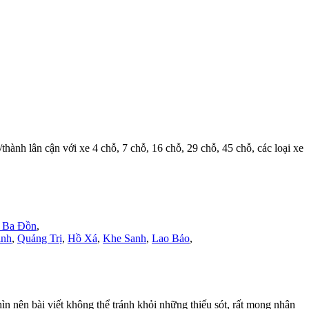
/thành lân cận với xe 4 chỗ, 7 chỗ, 16 chỗ, 29 chỗ, 45 chỗ, các loại xe
ã Ba Đồn
,
inh
,
Quảng Trị
,
Hồ Xá
,
Khe Sanh
,
Lao Bảo
,
 nên bài viết không thể tránh khỏi những thiếu sót, rất mong nhận