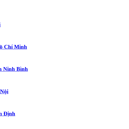
i
Hồ Chí Minh
h Ninh Bình
 Nội
h Định