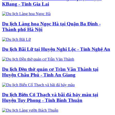
KBang - Tỉnh Gia Lai
Du lịch Làng hoa Ngọc Hà​ tại Quận Ba Đình -
Thành phố Hà Nội
Du lịch Bãi Lữ tại Huyện Nghi Lộc - Tỉnh Nghệ An
Du lịch Đền thờ quản cơ Trần Văn Thành tại
Huyện Châu Phú - Tỉnh An Giang
Du lịch Biển Cổ Thạch và bãi đá bảy màu tại
Huyện Tuy Phong - Tỉnh Bình Thuận