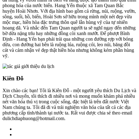
phong hóa của nước biển. Hang Yến thuộc xã Tam Quan Bắc
huyện Hoài Nhơn. Với địa hình bao gồm cả rừng, núi, ruộng, vườn,
sông, suối, hồ, biển, Hoài Sơn sở hữu trong mình một nét đẹp vừa
mộc mạc, hiền hòa đặc trưng thôn quê lẫn hùng vỹ của tự nhiên
hoang dã. Và nhắc đến Tam Quan người ta sẽ nghĩ ngay đến những
bờ dừa nặng trĩu hay những đồng còi xanh mướt. Để phượt Bình
Định - Hang Yến bạn phải trải qua những con đường rợp với bóng
dừa, con đường hai bên là ruộng lúa, ruộng cói, leo núi, băng đồi
cát và cảm nhận vẻ đẹp thật hiền hòa nhưng không kém phần hùng
vỹ.
Kiên Đỗ
Xin chào các bạn! Tôi là Kiên Đỗ - một người yêu thích Du Lịch và
Dịch Chuyển, tôi thích đi nhiều nơi và mong muốn khám phá nhiều
nét văn hóa thú vị trong cuộc sống, đặc biệt là trên đất nước Việt
Nam chúng ta. Tôi đã đi và trải nghiệm văn hóa của tất cả các địa
phương cấp tỉnh/thành tại nước ta. Rất vui được chia sẻ theo email
dulichdiaphuong@hotmail.com.