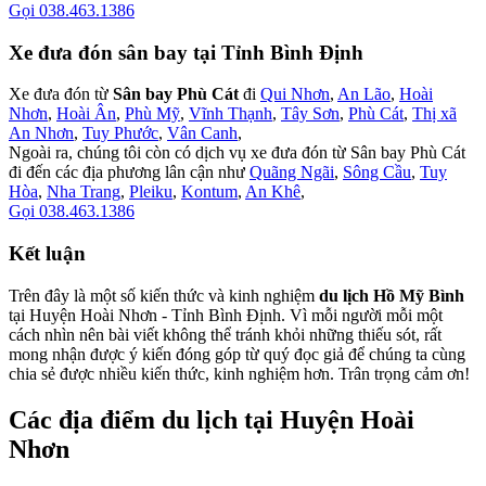
Gọi 038.463.1386
Xe đưa đón sân bay tại Tỉnh Bình Định
Xe đưa đón từ
Sân bay Phù Cát
đi
Qui Nhơn
,
An Lão
,
Hoài
Nhơn
,
Hoài Ân
,
Phù Mỹ
,
Vĩnh Thạnh
,
Tây Sơn
,
Phù Cát
,
Thị xã
An Nhơn
,
Tuy Phước
,
Vân Canh
,
Ngoài ra, chúng tôi còn có dịch vụ xe đưa đón từ Sân bay Phù Cát
đi đến các địa phương lân cận như
Quãng Ngãi
,
Sông Cầu
,
Tuy
Hòa
,
Nha Trang
,
Pleiku
,
Kontum
,
An Khê
,
Gọi 038.463.1386
Kết luận
Trên đây là một số kiến thức và kinh nghiệm
du lịch Hồ Mỹ Bình
tại Huyện Hoài Nhơn - Tỉnh Bình Định. Vì mỗi người mỗi một
cách nhìn nên bài viết không thể tránh khỏi những thiếu sót, rất
mong nhận được ý kiến đóng góp từ quý đọc giả để chúng ta cùng
chia sẻ được nhiều kiến thức, kinh nghiệm hơn. Trân trọng cảm ơn!
Các địa điểm du lịch tại Huyện Hoài
Nhơn