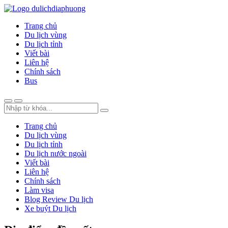
Trang chủ
Du lịch vùng
Du lịch tỉnh
Viết bài
Liên hệ
Chính sách
Bus
Trang chủ
Du lịch vùng
Du lịch tỉnh
Du lịch nước ngoài
Viết bài
Liên hệ
Chính sách
Làm visa
Blog Review Du lịch
Xe buýt Du lịch