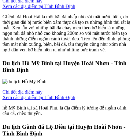
Chi tiết địa điểm này
Xem các địa điểm tại Tỉnh Bình Định
Ghềnh đá Hoài Hải là một bãi đá nhấp nhô sát mặt nước biển, do
thời gian dài bị nước biển xâm thực đã tạo ra những hình thù rất lạ
mắt. Xen lẫn với những bãi đá chạy men theo bờ biển là những
ngọn núi đá nhỏ nhô cao khoảng 200m so với mặt nước biển tạo
thành những điểm ngắm cảnh tuyệt đẹp. Trèo lên đến đỉnh, phóng
tầm mắt nhìn xuống, biển, bãi đá, tàu thuyền cũng như xóm nhà
ngư dân ven bờ biển hiện ra như những bức tranh vẽ.
Du lịch Hồ Mỹ Bình tại Huyện Hoài Nhơn - Tỉnh
Bình Định
Chi tiết địa điểm này
Xem các địa điểm tại Tỉnh Bình Định
hồ Mỹ Bình tại xã Hoài Phú, là địa điểm lý tưởng để ngắm cảnh,
câu cá, chèo thuyền.
Du lịch Gành đá Lộ Diêu tại Huyện Hoài Nhơn -
Tỉnh Bình Định