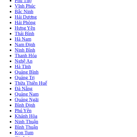
Phú Thọ
Vĩnh Phúc
Bắc Ninh
Hải Dương
Hải Phòng
Hưng Yên
Thái Bình
Hà Nam
Nam Định
Ninh Bình
Thanh Hóa
Nghệ An
Hà Tĩnh
Quảng Bình
Quảng Trị
Thừa Thiên Huế
Đà Nẵng
Quảng Nam
Quảng Ngãi
Bình Định
Phú Yên
Khánh Hòa
Ninh Thuận
Bình Thuận
Kon Tum