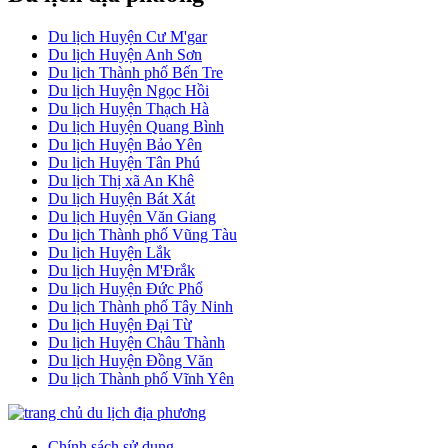
Du lịch Huyện Cư M'gar
Du lịch Huyện Anh Sơn
Du lịch Thành phố Bến Tre
Du lịch Huyện Ngọc Hồi
Du lịch Huyện Thạch Hà
Du lịch Huyện Quang Bình
Du lịch Huyện Bảo Yên
Du lịch Huyện Tân Phú
Du lịch Thị xã An Khê
Du lịch Huyện Bát Xát
Du lịch Huyện Văn Giang
Du lịch Thành phố Vũng Tàu
Du lịch Huyện Lắk
Du lịch Huyện M'Đrắk
Du lịch Huyện Đức Phổ
Du lịch Thành phố Tây Ninh
Du lịch Huyện Đại Từ
Du lịch Huyện Châu Thành
Du lịch Huyện Đồng Văn
Du lịch Thành phố Vĩnh Yên
Chính sách sử dụng