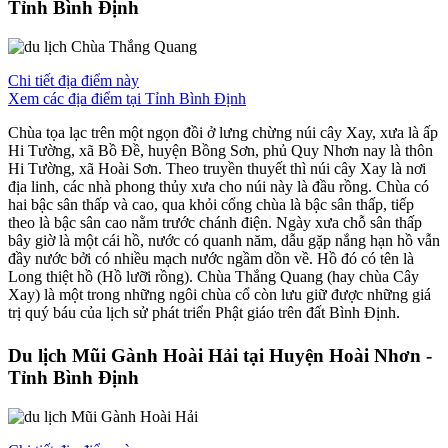
Tỉnh Bình Định
Chi tiết địa điểm này
Xem các địa điểm tại Tỉnh Bình Định
Chùa tọa lạc trên một ngọn đồi ở lưng chừng núi cây Xay, xưa là ấp
Hi Tường, xã Bồ Đề, huyện Bồng Sơn, phủ Quy Nhơn nay là thôn
Hi Tường, xã Hoài Sơn. Theo truyền thuyết thì núi cây Xay là nơi
địa linh, các nhà phong thủy xưa cho núi này là đầu rồng. Chùa có
hai bậc sân thấp và cao, qua khỏi cổng chùa là bậc sân thấp, tiếp
theo là bậc sân cao nằm trước chánh điện. Ngày xưa chỗ sân thấp
bây giờ là một cái hồ, nước có quanh năm, dẫu gặp nắng hạn hồ vẫn
đầy nước bởi có nhiều mạch nước ngầm dồn về. Hồ đó có tên là
Long thiệt hồ (Hồ lưỡi rồng). Chùa Thắng Quang (hay chùa Cây
Xay) là một trong những ngôi chùa cổ còn lưu giữ được những giá
trị quý báu của lịch sử phát triển Phật giáo trên đất Bình Định.
Du lịch Mũi Gành Hoài Hải tại Huyện Hoài Nhơn -
Tỉnh Bình Định