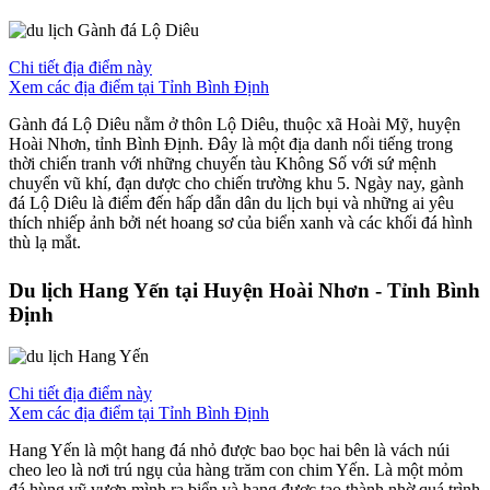
Chi tiết địa điểm này
Xem các địa điểm tại Tỉnh Bình Định
Gành đá Lộ Diêu nằm ở thôn Lộ Diêu, thuộc xã Hoài Mỹ, huyện
Hoài Nhơn, tỉnh Bình Định. Đây là một địa danh nổi tiếng trong
thời chiến tranh với những chuyến tàu Không Số với sứ mệnh
chuyển vũ khí, đạn dược cho chiến trường khu 5. Ngày nay, gành
đá Lộ Diêu là điểm đến hấp dẫn dân du lịch bụi và những ai yêu
thích nhiếp ảnh bởi nét hoang sơ của biển xanh và các khối đá hình
thù lạ mắt.
Du lịch Hang Yến tại Huyện Hoài Nhơn - Tỉnh Bình
Định
Chi tiết địa điểm này
Xem các địa điểm tại Tỉnh Bình Định
Hang Yến là một hang đá nhỏ được bao bọc hai bên là vách núi
cheo leo là nơi trú ngụ của hàng trăm con chim Yến. Là một mỏm
đá hùng vỹ vươn mình ra biển và hang được tạo thành nhờ quá trình