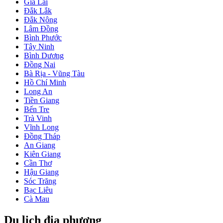
Gia Lai
Đắk Lắk
Đắk Nông
Lâm Đồng
Bình Phước
Tây Ninh
Bình Dương
Đồng Nai
Bà Rịa - Vũng Tàu
Hồ Chí Minh
Long An
Tiền Giang
Bến Tre
Trà Vinh
Vĩnh Long
Đồng Tháp
An Giang
Kiên Giang
Cần Thơ
Hậu Giang
Sóc Trăng
Bạc Liêu
Cà Mau
Du lịch địa phương