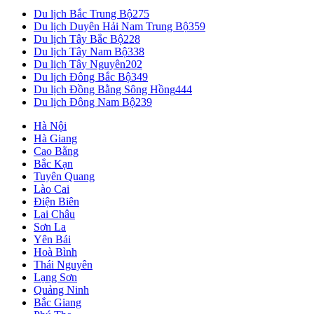
Du lịch Bắc Trung Bộ
275
Du lịch Duyên Hải Nam Trung Bộ
359
Du lịch Tây Bắc Bộ
228
Du lịch Tây Nam Bộ
338
Du lịch Tây Nguyên
202
Du lịch Đông Bắc Bộ
349
Du lịch Đồng Bằng Sông Hồng
444
Du lịch Đông Nam Bộ
239
Hà Nội
Hà Giang
Cao Bằng
Bắc Kạn
Tuyên Quang
Lào Cai
Điện Biên
Lai Châu
Sơn La
Yên Bái
Hoà Bình
Thái Nguyên
Lạng Sơn
Quảng Ninh
Bắc Giang