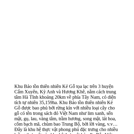
Khu Bảo tồn thiên nhiên Kẻ Gỗ tọa lạc trên 3 huyện
Cẩm Xuyên, Kỳ Anh và Hương Khê, nằm cách trung
tâm Hà Tĩnh khoảng 20km về phía Tây Nam, có diện
tích tự nhiên 35,159ha. Khu Bảo tồn thiên nhiên Kẻ
Gỗ được bao phủ bởi rừng kín với nhiều loại cây cho
gỗ có tên trong sách đỏ Việt Nam như lim xanh, sến
mật, gụ, lau, vàng tâm, trầm hương, song mật, lát hoa,
côm bạch mã, chùm bao Trung Bộ, bời lời vàng, v.v…
Đây là khu hệ thực vật phong phú đặc trưng cho nhiều