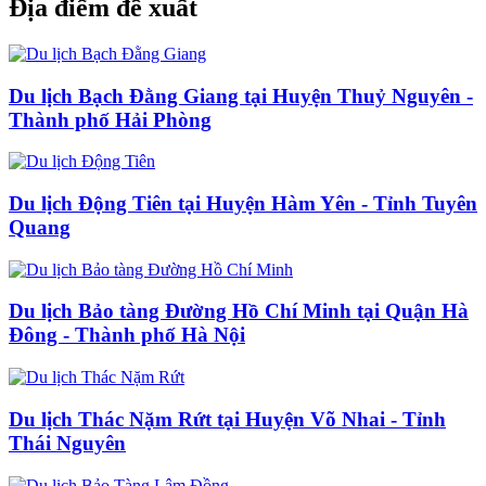
Địa điểm đề xuất
Du lịch Bạch Đằng Giang tại Huyện Thuỷ Nguyên -
Thành phố Hải Phòng
Du lịch Động Tiên tại Huyện Hàm Yên - Tỉnh Tuyên
Quang
Du lịch Bảo tàng Đường Hồ Chí Minh tại Quận Hà
Đông - Thành phố Hà Nội
Du lịch Thác Nặm Rứt tại Huyện Võ Nhai - Tỉnh
Thái Nguyên