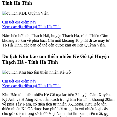
Tỉnh Hà Tĩnh
Chi tiết địa điểm này
Xem các địa điểm tại Tỉnh Hà Tĩnh
Nằm bên bờ biển Thạch Hải, huyện Thạch Hà, cách Thiên Cầm
khoảng 25 km về phía bắc. Chỉ mất khoảng 10 phút đi xe máy từ
Tp Hà Tĩnh, các bạn có thể đến được khu du lịch Quỳnh Viên.
Du lịch Khu bảo tồn thiên nhiên Kẻ Gỗ tại Huyện
Thạch Hà - Tỉnh Hà Tĩnh
Chi tiết địa điểm này
Xem các địa điểm tại Tỉnh Hà Tĩnh
Khu Bảo tồn thiên nhiên Kẻ Gỗ tọa lạc trên 3 huyện Cẩm Xuyên,
Kỳ Anh và Hương Khê, nằm cách trung tâm Hà Tĩnh khoảng 20km
về phía Tây Nam, có diện tích tự nhiên 35,159ha. Khu Bảo tồn
thiên nhiên Kẻ Gỗ được bao phủ bởi rừng kín với nhiều loại cây
cho gỗ có tên trong sách đỏ Việt Nam như lim xanh, sến mật, gụ,