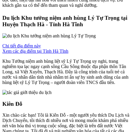
khách gần xa có thể đến tham quan và nghỉ dưỡng.
Du lịch Khu tưởng niệm anh hùng Lý Tự Trọng tại
Huyện Thạch Hà - Tỉnh Hà Tĩnh
Chi tiết địa điểm này
Xem các địa điểm tại Tỉnh Hà Tĩnh
Khu Tưởng niệm anh hùng liệt sỹ Lý Tự Trọng uy nghi, trang
nghiêm tọa lạc ngay cạnh sông Cầu Sông thuộc địa phận thôn Tân
Long, xã Việt Xuyên, Thạch Hà. Đây là công trình của tuổi trẻ cả
nước và nhân dân tỉnh nhà nhằm tri ân sự hy sinh anh dũng của anh
hùng liệt sỹ Lý Tự Trọng – người đoàn viên TNCS đầu tiên.
Kiên Đỗ
Xin chào các bạn! Tôi là Kiên Đỗ - một người yêu thích Du Lịch và
Dịch Chuyển, tôi thích đi nhiều nơi và mong muốn khám phá nhiều
nét văn hóa thú vị trong cuộc sống, đặc biệt là trên đất nước Việt
Nam chúng ta. Tôi đã đi và trải nghiệm văn hóa của tất cả các địa