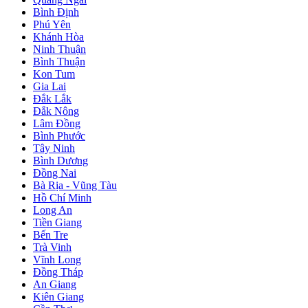
Bình Định
Phú Yên
Khánh Hòa
Ninh Thuận
Bình Thuận
Kon Tum
Gia Lai
Đắk Lắk
Đắk Nông
Lâm Đồng
Bình Phước
Tây Ninh
Bình Dương
Đồng Nai
Bà Rịa - Vũng Tàu
Hồ Chí Minh
Long An
Tiền Giang
Bến Tre
Trà Vinh
Vĩnh Long
Đồng Tháp
An Giang
Kiên Giang