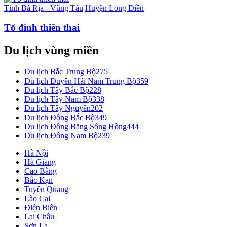
Tỉnh Bà Rịa - Vũng Tàu
Huyện Long Điền
Tổ đình thiên thai
Du lịch vùng miền
Du lịch Bắc Trung Bộ
275
Du lịch Duyên Hải Nam Trung Bộ
359
Du lịch Tây Bắc Bộ
228
Du lịch Tây Nam Bộ
338
Du lịch Tây Nguyên
202
Du lịch Đông Bắc Bộ
349
Du lịch Đồng Bằng Sông Hồng
444
Du lịch Đông Nam Bộ
239
Hà Nội
Hà Giang
Cao Bằng
Bắc Kạn
Tuyên Quang
Lào Cai
Điện Biên
Lai Châu
Sơn La