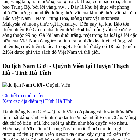
lau, vàng tâm, trầm hương, song mật, lát hoa, côm bạch mã, chùm
bao Trung Bộ, bời lời vàng, v.v… Đây là khu hệ thực vật phong
phú đặc trưng cho nhiều luồng thực vật của khu hệ thực vật bản địa
Bắc Việt Nam – Nam Trung Hoa, luồng thực vật Indonesia –
Malaysia và luồng thực vật Hymalaya. Đến nay, tại khu Bảo tồn
thiên nhiên Kẻ Gỗ đã phát hiện được 364 loài động vật có xương
sống thuộc 99 họ. Gà lôi lam đuôi trắng, một trong ba loài gà lôi đặc
hữu của Việt Nam đang trong tình trạng bị đe doạ tuyệt chủng, và
nhiều loại quý hiếm khác. Trong 47 loài thú ở đây có 18 loài (chiếm
21%) được ghi vào sách đỏ Việt Nam và thế giới.
Du lịch Nam Giới - Quỳnh Viên tại Huyện Thạch
Hà - Tỉnh Hà Tĩnh
Chi tiết địa điểm này
Xem các địa điểm tại Tỉnh Hà Tĩnh
Danh thắng Nam Giới – Quỳnh Viên có phong cảnh sơn thủy hữu
tình thật đáng sánh với những danh sơn bậc nhất Hoan Châu. Vùng
đất chỉ có biển, núi, khe suối tự nhiên như hòa quyện vào nhau.
Hiện nay, dưới chân núi Long Ngâm, một tổ hợp du lịch nghỉ
dưỡng có tên Quỳnh Viên Resort đã được xây dựng có kiến trúc
độc đáo, hiện đại hài hòa với thiên nhiên cùng nhiều dịch vụ. Du