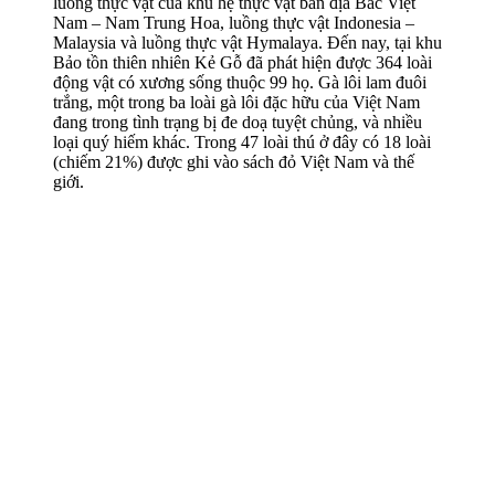
luồng thực vật của khu hệ thực vật bản địa Bắc Việt
Nam – Nam Trung Hoa, luồng thực vật Indonesia –
Malaysia và luồng thực vật Hymalaya. Đến nay, tại khu
Bảo tồn thiên nhiên Kẻ Gỗ đã phát hiện được 364 loài
động vật có xương sống thuộc 99 họ. Gà lôi lam đuôi
trắng, một trong ba loài gà lôi đặc hữu của Việt Nam
đang trong tình trạng bị đe doạ tuyệt chủng, và nhiều
loại quý hiếm khác. Trong 47 loài thú ở đây có 18 loài
(chiếm 21%) được ghi vào sách đỏ Việt Nam và thế
giới.