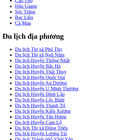
Cần Thơ
Hậu Giang
Sóc Trăng
Bạc Liêu
Cà Mau
Du lịch địa phương
Du lịch Thị xã Phú Thọ
Du lịch Thị xã Ngã Năm
Du lịch Huyện Thống Nhất
Du lịch Huyện Bắc Hà
Du lịch Huyện Thái Thụy
Du lịch Huyện Quốc Oai
Du lịch Huyện An Dương
Du lịch Huyện U Minh Thượng
Du lịch Huyện Đình Lập
Du lịch Huyện Lộc Bình
Du lịch Huyện Thanh Trì
Du lịch Huyện Kiến Xương
Du lịch Huyện Tân Hưng
Du lịch Huyện Cam Lộ
Du lịch Thị xã Đông Triều
Du lịch Huyện Lương Tài
Du lịch Thành phố Vĩnh Yên