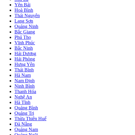
Yên Bái
Hoà Bình
Thái Nguyên
Lạng Sơn
Quảng Ninh
Bắc Giang
Phú Thọ
Vĩnh Phúc
Bắc Ninh
Hải Dương
Hải Phòng
Hưng Yên
Thái Bình
Hà Nam
Nam Định
Ninh Bình
Thanh Hóa
Nghệ An
Hà Tĩnh
Quảng Bình
Quảng Trị
Thừa Thiên Huế
Đà Nẵng
Quảng Nam
Quảng Ngãi