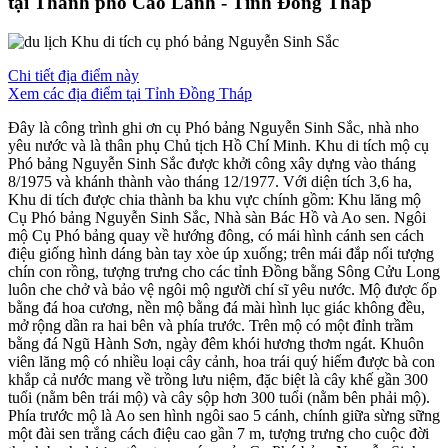
tại Thành phố Cao Lãnh - Tỉnh Đồng Tháp
Chi tiết địa điểm này
Xem các địa điểm tại Tỉnh Đồng Tháp
Ðây là công trình ghi ơn cụ Phó bảng Nguyễn Sinh Sắc, nhà nho
yêu nước và là thân phụ Chủ tịch Hồ Chí Minh. Khu di tích mộ cụ
Phó bảng Nguyễn Sinh Sắc được khởi công xây dựng vào tháng
8/1975 và khánh thành vào tháng 12/1977. Với diện tích 3,6 ha,
Khu di tích được chia thành ba khu vực chính gồm: Khu lăng mộ
Cụ Phó bảng Nguyễn Sinh Sắc, Nhà sàn Bác Hồ và Ao sen. Ngôi
mộ Cụ Phó bảng quay về hướng đông, có mái hình cánh sen cách
điệu giống hình dáng bàn tay xòe úp xuống; trên mái đắp nổi tượng
chín con rồng, tượng trưng cho các tỉnh Đồng bằng Sông Cửu Long
luôn che chở và bảo vệ ngôi mộ người chí sĩ yêu nước. Mộ được ốp
bằng đá hoa cương, nền mộ bằng đá mài hình lục giác không đều,
mở rộng dần ra hai bên và phía trước. Trên mộ có một đỉnh trầm
bằng đá Ngũ Hành Sơn, ngày đêm khói hương thơm ngát. Khuôn
viên lăng mộ có nhiều loại cây cảnh, hoa trái quý hiếm được bà con
khắp cả nước mang về trồng lưu niệm, đặc biệt là cây khế gần 300
tuổi (nằm bên trái mộ) và cây sộp hơn 300 tuổi (nằm bên phải mộ).
Phía trước mộ là Ao sen hình ngôi sao 5 cánh, chính giữa sừng sững
một đài sen trắng cách điệu cao gần 7 m, tượng trưng cho cuộc đời