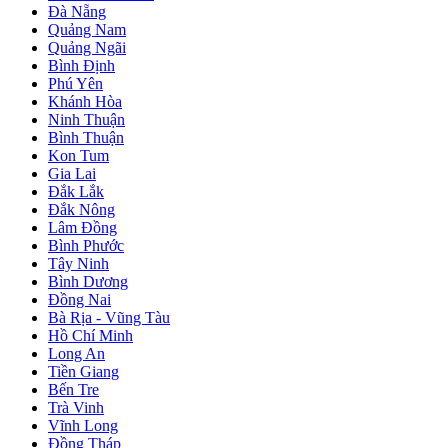
Đà Nẵng
Quảng Nam
Quảng Ngãi
Bình Định
Phú Yên
Khánh Hòa
Ninh Thuận
Bình Thuận
Kon Tum
Gia Lai
Đắk Lắk
Đắk Nông
Lâm Đồng
Bình Phước
Tây Ninh
Bình Dương
Đồng Nai
Bà Rịa - Vũng Tàu
Hồ Chí Minh
Long An
Tiền Giang
Bến Tre
Trà Vinh
Vĩnh Long
Đồng Tháp