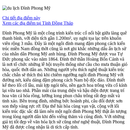
Chi tiết địa điểm này
Xem các địa điểm tại Tỉnh Đồng Tháp
Đình Phong Mỹ là một công trình kiến trúc cổ nổi bật giữa làng quê
thanh bình, với diện tích gần 1.200m², uy nghi tọa lạc trên khuôn
viên rộng 3 mẫu. Đây là một ngôi đình mang đậm phong cách kiến
trúc miền Nam đồng thời cũng là nơi ghi khắc những dấu ấn lịch sử
của nhân dân Phong Mỹ anh hùng. Đình Phong Mỹ được vua Tự
Đức phong sắc vào năm 1864. Đình thờ thần Hoàng Bổn Cảnh và
là nơi tổ chức những lễ hội truyền thống như cầu cho mưa thuận gió
hòa, quốc thới dân an. Những người yêu thích nghệ thuật kiến trúc
chắc chắn sẽ thích thú khi chiêm ngưỡng ngôi đình Phong Mỹ với
đường nét, kiểu dáng đậm phong cách Nam bộ độc đáo. Đình thiết
kế theo lối cổ lầu, mái lợp ngói tiểu, nền gạch hoa trông vừa cổ kính
lại vừa tao nhã. Phần mái của trung diện và hậu diện được trang trí
hoa văn cá hóa rồng, lưỡng long phun châu trông rất đẹp mắt và
tinh xảo. Bên trong đình, những bức hoành phi, câu đối được sơn
son thếp vàng rực rỡ. Địa thế hài hòa cùng vạn vật, cộng với lối
kiến trúc đặc sắc đã làm nên một ngôi đình Phong Mỹ thật ấn tượng
trong lòng người dân khi đến viếng thăm và cúng đình. Với những
giá trị tốt đẹp về văn hóa lịch sử cũng như nghệ thuật, Đình Phong
Mỹ đã được công nhận là di tích cấp tỉnh.