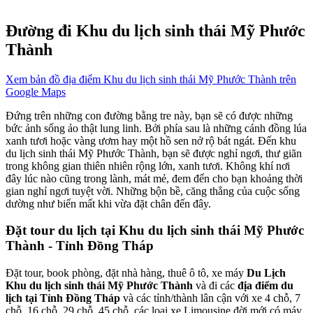
Đường đi Khu du lịch sinh thái Mỹ Phước
Thành
Xem bản đồ địa điểm Khu du lịch sinh thái Mỹ Phước Thành trên
Google Maps
Đứng trên những con đường bằng tre này, bạn sẽ có được những
bức ảnh sống ảo thật lung linh. Bởi phía sau là những cánh đồng lúa
xanh tươi hoặc vàng ươm hay một hồ sen nở rộ bát ngát. Đến khu
du lịch sinh thái Mỹ Phước Thành, bạn sẽ được nghỉ ngơi, thư giãn
trong không gian thiên nhiên rộng lớn, xanh tươi. Không khí nơi
đây lúc nào cũng trong lành, mát mẻ, đem đến cho bạn khoảng thời
gian nghỉ ngơi tuyệt vời. Những bộn bề, căng thẳng của cuộc sống
dường như biến mất khi vừa đặt chân đến đây.
Đặt tour du lịch tại Khu du lịch sinh thái Mỹ Phước
Thành - Tỉnh Đồng Tháp
Đặt tour, book phòng, đặt nhà hàng, thuê ô tô, xe máy
Du Lịch
Khu du lịch sinh thái Mỹ Phước Thành
và đi các
địa điểm du
lịch tại Tỉnh Đồng Tháp
và các tỉnh/thành lân cận với xe 4 chỗ, 7
chỗ, 16 chỗ, 29 chỗ, 45 chỗ, các loại xe Limousine đời mới có máy