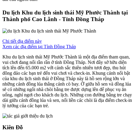
Du lịch Khu du lịch sinh thái Mỹ Phước Thành tại
Thành phố Cao Lãnh - Tỉnh Đồng Tháp
Chi tiết địa điểm này
Xem các địa điểm tại Tỉnh Đồng Tháp
Khu du lịch sinh thái Mỹ Phước Thành là một địa điểm tham quan,
vui chơi đang nổi rần rần ở tỉnh Đồng Tháp. Nơi đây sở hữu diện
tích lên đến 65.000 m2 với cảnh sắc thiên nhiên tươi đẹp, thu hút
đông đảo các bạn trẻ đến vui chơi và check-in. Khung cảnh nổi bật
của khu du lịch sinh thái ở Đồng Tháp này là hồ sen rộng lớn và
những cánh đồng lúa thẳng cánh cò bay. Ở giữa hồ sen và đồng lúa
sẽ có những ngôi nhà chòi bằng tre được dựng lên để phục vụ ăn
uống, nghỉ ngơi cho khách du lịch. Những con đường bằng tre chạy
dài giữa cánh đồng lúa và sen, nối liền các chòi là địa điểm check-in
lý tưởng của các bạn trẻ.
Kiên Đỗ