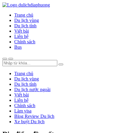
Trang chủ
Du lịch vùng
Du lịch tỉnh
Viết bài
Liên hệ
Chính sách
Bus
Trang chủ
Du lịch vùng
Du lịch tỉnh
Du lịch nước ngoài
Viết bài
Liên hệ
Chính sách
Làm visa
Blog Review Du lịch
Xe buýt Du lịch