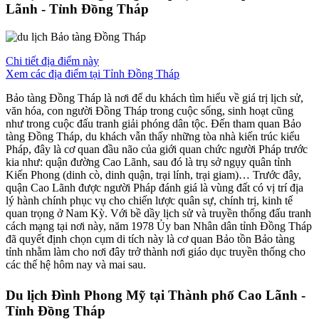
Lãnh - Tỉnh Đồng Tháp
Chi tiết địa điểm này
Xem các địa điểm tại Tỉnh Đồng Tháp
Bảo tàng Đồng Tháp là nơi để du khách tìm hiểu về giá trị lịch sử,
văn hóa, con người Đồng Tháp trong cuộc sống, sinh hoạt cũng
như trong cuộc đấu tranh giải phóng dân tộc. Đến tham quan Bảo
tàng Đồng Tháp, du khách vẫn thấy những tòa nhà kiến trúc kiểu
Pháp, đây là cơ quan đầu não của giới quan chức người Pháp trước
kia như: quận đường Cao Lãnh, sau đó là trụ sở ngụy quân tỉnh
Kiến Phong (dinh cò, dinh quận, trại lính, trại giam)… Trước đây,
quận Cao Lãnh được người Pháp đánh giá là vùng đất có vị trí địa
lý hành chính phục vụ cho chiến lược quân sự, chính trị, kinh tế
quan trọng ở Nam Kỳ. Với bề dầy lịch sử và truyền thống đấu tranh
cách mạng tại nơi này, năm 1978 Ủy ban Nhân dân tỉnh Đồng Tháp
đã quyết định chọn cụm di tích này là cơ quan Bảo tồn Bảo tàng
tỉnh nhằm làm cho nơi đây trở thành nơi giáo dục truyền thống cho
các thế hệ hôm nay và mai sau.
Du lịch Đình Phong Mỹ tại Thành phố Cao Lãnh -
Tỉnh Đồng Tháp