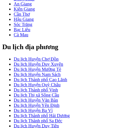
An Giang
Kiên Giang
Cần Thơ
Hậu Giang
Sóc Trăng
Bạc Liêu
Cà Mau
Du lịch địa phương
Du lịch Huyện Chợ Đồn
Du lịch Huyện Duy Xuyên
Du lịch Huyện Mường Tè
Du lịch Huyện Nam Sách
Du lịch Thành phố Cao Lãnh
Du lịch Huyện Quỳ Châu
Du lịch Thành phố Vinh
Du lịch Thị xã Sông Cầu
Du lịch Huyện Văn Bàn
Du lịch Huyện Yên Định
Du lịch Huyện Ba Vì
Du lịch Thành phố Hải Dương
Du lịch Thành phố Sa Đéc
Du lịch Huyện Duy Tiên