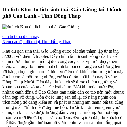
Du lịch Khu du lịch sinh thái Gáo Giồng tại Thành
phố Cao Lãnh - Tỉnh Đồng Tháp
Chi tiết địa điểm này
Xem các địa điểm tại Tỉnh Đồng Tháp
Khu du lịch sinh thái Gáo Giồng được bắt đầu thành lập từ tháng
3/2003 với diện tích 36ha. Đây chính là nơi sinh sống của 15 loài
chim nước như trích mồng đỏ, cồng cộc, le le, vịt trời, diệc, điên
điển,… Trong đó nhiều nhất chính là loài cò trắng có số lượng lên
tới hàng chục nghìn con. Chính vì điều mà khiến cho rừng tràm này
được xem là một trong những vườn cò lớn nhất hiện nay ở vùng
Đồng Tháp Mười. Đến đây, du khách sẽ được chiêm ngưỡng và
khám phá cuộc sống của các loài chim. Mỗi khi mùa nước lên,
những cánh đồng ở Gáo Giồng tràn ngập đàn cò tạo nên một khung
cảnh đẹp vô cùng. Còn ở các lung sen thì lại có hàng nghìn con
trích mồng đỏ đang kiếm ăn và phát ra những âm thanh bắt tai cùng
những màn “trình diễn” đẹp mê hồn. Trước khi đi thăm quan vườn
chim, du khách sẽ được hướng dẫn viên phát mỗi người một ống
nhòm và mời lên đài quan sát cao 18m. Đứng trên đài, du khách có
thể thấy được gần như toàn bộ vườn chim và có cái nhìn tổng quát