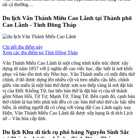
rái cá thường…
Du lịch Văn Thánh Miếu Cao Lãnh tại Thành phố
Cao Lãnh - Tỉnh Đồng Tháp
Chi tiết địa điểm này
Xem các địa điểm tại Tỉnh Đồng Tháp
Văn Thánh Miếu Cao Lãnh là một công trình kiến trúc được xây
dựng từ năm 1857 với ý nghĩa đề cao việc học, đặc biệt là nơi khôi
phục và bảo tồn tinh túy Nho học. Văn Thánh miếu có một điện thờ
chính, ở đó được dựng lên nhiều cột và treo nhiều câu liễn, chính
giữa văn miếu là một bàn thờ được sơn son thếp vàng là nơi đặt bài
vị của Đức Khổng Tử, hai bên bàn thờ là đặt bài vị của tứ thánh
gồm Nhan Hồi, Tử Tư, Mạnh Tử, Tăng Tử. Bên cạnh đó, cạnh bàn
thờ chính là hai bên phải trái đều có các bàn thờ nhỏ thờ các bậc tiền
hiền, là những người đã có công với vùng đất Cao Lãnh ngày nay.
Hiện, Văn Thánh Miếu Cao Lãnh đã được xếp hạng là di tích Lịch
sử – Văn hóa cấp tỉnh.
Du lịch Khu di tích cụ phó bảng Nguyễn Sinh Sắc