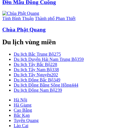
Đền Mẫu Đông Cuông
Tỉnh Bình Thuận
Thành phố Phan Thiết
Chùa Phật Quang
Du lịch vùng miền
Du lịch Bắc Trung Bộ
275
Du lịch Duyên Hải Nam Trung Bộ
359
Du lịch Tây Bắc Bộ
228
Du lịch Tây Nam Bộ
338
Du lịch Tây Nguyên
202
Du lịch Đông Bắc Bộ
349
Du lịch Đồng Bằng Sông Hồng
444
Du lịch Đông Nam Bộ
239
Hà Nội
Hà Giang
Cao Bằng
Bắc Kạn
Tuyên Quang
Lào Cai