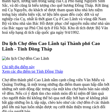
thanh bạch, lương tâm trong sáng của Cụ Phó bảng Nguyễn Sinh
Sắc, và đó cũng là biểu tượng cho quê hương Đồng Tháp. Rời lăng
mộ Cụ Nguyễn, du khách sẽ được tham quan khu nhà lưu niệm
trưng bày nhiều hiện vật, tư liệu liên quan đến cuộc đời và sự
nghiệp của Cụ, nhất là thời gian Cụ ở Cao Lãnh và vùng đất Nam
Bộ và khu nhà sàn Bác Hồ được phục chế nguyên mẫu như nhà sàn
của Bác ngay tại Phủ Chủ tịch ở Hà Nội. Khu di tích được Bộ Văn
hoá xếp hạng di tích cấp quốc gia ngày 9/4/1992.
Du lịch Chợ đêm Cao Lãnh tại Thành phố Cao
Lãnh - Tỉnh Đồng Tháp
Chi tiết địa điểm này
Xem các địa điểm tại Tỉnh Đồng Tháp
Chợ đêm thành phố Cao Lãnh nằm cạnh công viên Văn Miếu và
Quảng Trường, là một trong những địa điểm tham quan hấp dẫn bởi
những nét sinh động đặc trưng của một khu chợ buôn bán náo nhiệt
về đêm. Nếu có ý định tìm cho mình món đồ kỉ niệm để làm quà
cho người thân thì không thể bỏ qua nơi đây bởi bạn sẽ không phải
bắt gặp những ồn ã, tấp nập, chèo kéo như các chợ đêm ở các thành
phố lớn mà bạn luôn nhận được nụ cười thân thiện trong cách đối
đãi của người bán.