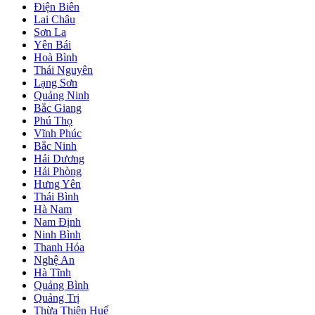
Điện Biên
Lai Châu
Sơn La
Yên Bái
Hoà Bình
Thái Nguyên
Lạng Sơn
Quảng Ninh
Bắc Giang
Phú Thọ
Vĩnh Phúc
Bắc Ninh
Hải Dương
Hải Phòng
Hưng Yên
Thái Bình
Hà Nam
Nam Định
Ninh Bình
Thanh Hóa
Nghệ An
Hà Tĩnh
Quảng Bình
Quảng Trị
Thừa Thiên Huế