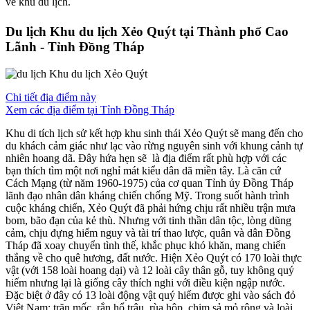
về khu du lịch.
Du lịch Khu du lịch Xẻo Quýt tại Thành phố Cao
Lãnh - Tỉnh Đồng Tháp
Chi tiết địa điểm này
Xem các địa điểm tại Tỉnh Đồng Tháp
Khu di tích lịch sử kết hợp khu sinh thái Xẻo Quýt sẽ mang đến cho
du khách cảm giác như lạc vào rừng nguyên sinh với khung cảnh tự
nhiên hoang dã. Đây hứa hẹn sẽ là địa điểm rất phù hợp với các
bạn thích tìm một nơi nghỉ mát kiểu dân dã miền tây. Là căn cứ
Cách Mạng (từ năm 1960-1975) của cơ quan Tỉnh ủy Đồng Tháp
lãnh đạo nhân dân kháng chiến chống Mỹ. Trong suốt hành trình
cuộc kháng chiến, Xẻo Quýt đã phải hứng chịu rất nhiều trận mưa
bom, bão đạn của kẻ thù. Nhưng với tinh thần dân tộc, lòng dũng
cảm, chịu đựng hiểm nguy và tài trí thao lược, quân và dân Đồng
Tháp đã xoay chuyển tình thế, khắc phục khó khăn, mang chiến
thắng về cho quê hương, đất nước. Hiện Xẻo Quýt có 170 loài thực
vật (với 158 loài hoang dại) và 12 loài cây thân gỗ, tuy không quý
hiếm nhưng lại là giống cây thích nghi với điều kiện ngập nước.
Đặc biệt ở đây có 13 loài động vật quý hiếm được ghi vào sách đỏ
Việt Nam: trăn mốc, rắn hổ trâu, rùa hộp, chim sả mỏ rộng và loài