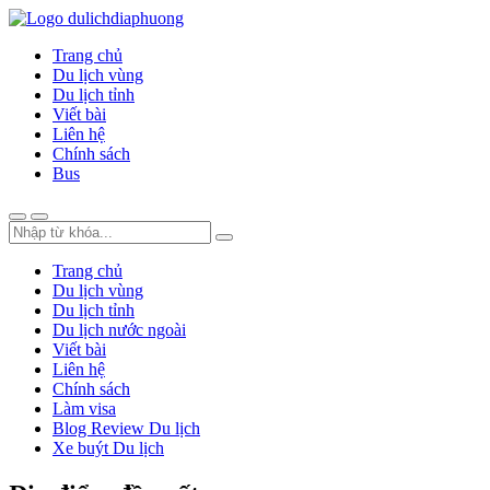
Trang chủ
Du lịch vùng
Du lịch tỉnh
Viết bài
Liên hệ
Chính sách
Bus
Trang chủ
Du lịch vùng
Du lịch tỉnh
Du lịch nước ngoài
Viết bài
Liên hệ
Chính sách
Làm visa
Blog Review Du lịch
Xe buýt Du lịch