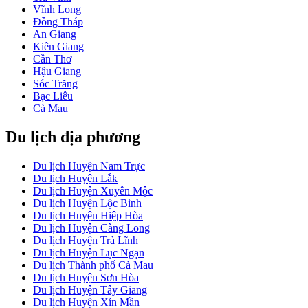
Vĩnh Long
Đồng Tháp
An Giang
Kiên Giang
Cần Thơ
Hậu Giang
Sóc Trăng
Bạc Liêu
Cà Mau
Du lịch địa phương
Du lịch Huyện Nam Trực
Du lịch Huyện Lắk
Du lịch Huyện Xuyên Mộc
Du lịch Huyện Lộc Bình
Du lịch Huyện Hiệp Hòa
Du lịch Huyện Càng Long
Du lịch Huyện Trà Lĩnh
Du lịch Huyện Lục Ngạn
Du lịch Thành phố Cà Mau
Du lịch Huyện Sơn Hòa
Du lịch Huyện Tây Giang
Du lịch Huyện Xín Mần