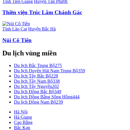
Tỉnh Tiền Giang
Huyện Tân Phước
Thiền viện Trúc Lâm Chánh Gác
Tỉnh Lào Cai
Huyện Bắc Hà
Núi Cô Tiên
Du lịch vùng miền
Du lịch Bắc Trung Bộ
275
Du lịch Duyên Hải Nam Trung Bộ
359
Du lịch Tây Bắc Bộ
228
Du lịch Tây Nam Bộ
338
Du lịch Tây Nguyên
202
Du lịch Đông Bắc Bộ
349
Du lịch Đồng Bằng Sông Hồng
444
Du lịch Đông Nam Bộ
239
Hà Nội
Hà Giang
Cao Bằng
Bắc Kạn