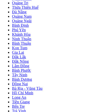
Quảng Trị
Thừa Thiên Huế
Đà Nẵng
Quảng Nam
Quảng Ngãi
Bình Định
Phú Yên
Khánh Hòa
Ninh Thuận
Bình Thuận
Kon Tum
Gia Lai
Đắk Lắk
Đắk Nông
Lâm Đồng
Bình Phước
Tây Ninh
Bình Dương
Đồng Nai
Bà Rịa - Vũng Tàu
Hồ Chí Minh
Long An
Tiền Giang
Bến Tre
Trà Vinh