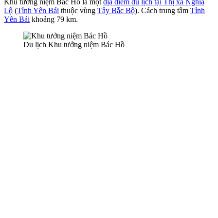
Khu tưởng niệm Bác Hồ là một
địa điểm du lịch tại Thị xã Nghĩa
Lộ
(
Tỉnh Yên Bái
thuộc vùng
Tây Bắc Bộ
). Cách trung tâm
Tỉnh
Yên Bái
khoảng 79 km.
Du lịch Khu tưởng niệm Bác Hồ