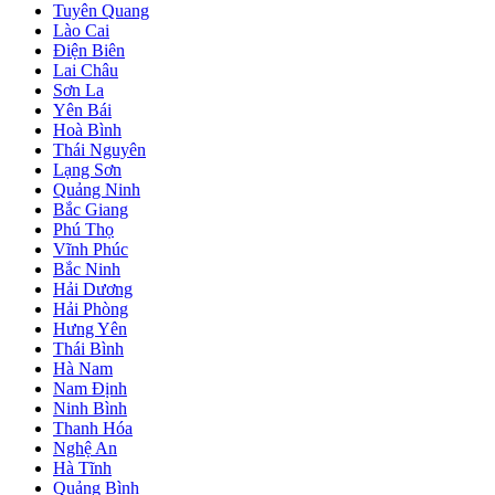
Tuyên Quang
Lào Cai
Điện Biên
Lai Châu
Sơn La
Yên Bái
Hoà Bình
Thái Nguyên
Lạng Sơn
Quảng Ninh
Bắc Giang
Phú Thọ
Vĩnh Phúc
Bắc Ninh
Hải Dương
Hải Phòng
Hưng Yên
Thái Bình
Hà Nam
Nam Định
Ninh Bình
Thanh Hóa
Nghệ An
Hà Tĩnh
Quảng Bình