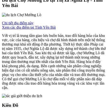
Du lịch Chợ Mường Lò tại Thị xã Nghĩa Lộ - Tỉnh
Yên Bái
Chi tiết địa điểm này
Xem các địa điểm tại Tỉnh Yên Bái
Với vị trí là trung tâm giao lưu buôn bán, trao đổi hàng hóa của khu
vực, các của hàng, cửa hiệu và chợ đã hình thành trên một hệ thống
thương mại khá sôi động ở địa phương. Thời kỳ thực dân Pháp cai
trị năm 1935, chợ Nghĩa Lộ đã được xây dựng trở thành chợ lớn thứ
hai của tỉnh Yên Bái. Sau khi thị xã được tái lập, chợ Mường Lò đã
được quy hoạch, đầu tư, xây dựng lại trở thành một trong những
trung tâm thương mại lớn nhất của tỉnh Yên Bái. Hàng hóa ở đây
khá phong phú, đa dạng. Bên cạnh những sản phẩm công nghiệp
hiện đại còn có rất nhiều nông sản, sản phẩm thủ công truyền thống
phục vụ cho nhu cầu thiết yếu của nhân dân và trao đổi thương mại.
Có thể gọi chợ Mường Lò là chợ đầu mối vì đây phần nào đã đáp
ứng được nhu cầu trao đổi hàng hóa trong vùng và các khu vực lân
cận.
Kiên Đỗ