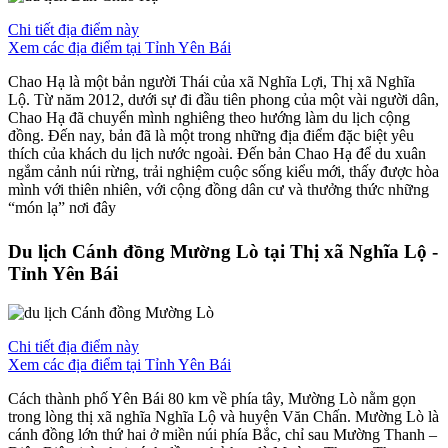
Chi tiết địa điểm này
Xem các địa điểm tại Tỉnh Yên Bái
Chao Hạ là một bản người Thái của xã Nghĩa Lợi, Thị xã Nghĩa
Lộ. Từ năm 2012, dưới sự đi đầu tiên phong của một vài người dân,
Chao Hạ đã chuyển mình nghiêng theo hướng làm du lịch cộng
đồng. Đến nay, bản đã là một trong những địa điểm đặc biệt yêu
thích của khách du lịch nước ngoài. Đến bản Chao Hạ để du xuân
ngắm cảnh núi rừng, trải nghiệm cuộc sống kiểu mới, thấy được hòa
mình với thiên nhiên, với cộng đồng dân cư và thưởng thức những
“món lạ” nơi đây
Du lịch Cánh đồng Mường Lò tại Thị xã Nghĩa Lộ -
Tỉnh Yên Bái
Chi tiết địa điểm này
Xem các địa điểm tại Tỉnh Yên Bái
Cách thành phố Yên Bái 80 km về phía tây, Mường Lò nằm gọn
trong lòng thị xã nghĩa Nghĩa Lộ và huyện Văn Chấn. Mường Lò là
cánh đồng lớn thứ hai ở miền núi phía Bắc, chỉ sau Mường Thanh –