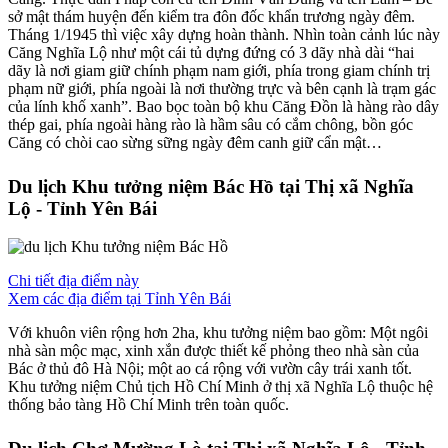
sở mật thám huyện đến kiểm tra đôn đốc khẩn trương ngày đêm.
Tháng 1/1945 thì việc xây dựng hoàn thành. Nhìn toàn cảnh lúc này
Căng Nghĩa Lộ như một cái tủ dựng đứng có 3 dãy nhà dài “hai
dãy là nơi giam giữ chính phạm nam giới, phía trong giam chính trị
phạm nữ giới, phía ngoài là nơi thường trực và bên cạnh là trạm gác
của lính khố xanh”. Bao bọc toàn bộ khu Căng Đồn là hàng rào dây
thép gai, phía ngoài hàng rào là hầm sâu có cắm chông, bồn góc
Căng có chòi cao sừng sững ngày đêm canh giữ cẩn mật…
Du lịch Khu tưởng niệm Bác Hồ tại Thị xã Nghĩa
Lộ - Tỉnh Yên Bái
Chi tiết địa điểm này
Xem các địa điểm tại Tỉnh Yên Bái
Với khuôn viên rộng hơn 2ha, khu tưởng niệm bao gồm: Một ngôi
nhà sàn mộc mạc, xinh xắn được thiết kế phỏng theo nhà sàn của
Bác ở thủ đô Hà Nội; một ao cá rộng với vườn cây trái xanh tốt.
Khu tưởng niệm Chủ tịch Hồ Chí Minh ở thị xã Nghĩa Lộ thuộc hệ
thống bảo tàng Hồ Chí Minh trên toàn quốc.