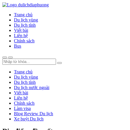
Trang chủ
Du lịch vùng
Du lịch tỉnh
Viết bài
Liên hệ
Chính sách
Bus
Trang chủ
Du lịch vùng
Du lịch tỉnh
Du lịch nước ngoài
Viết bài
Liên hệ
Chính sách
Làm visa
Blog Review Du lịch
Xe buýt Du lịch