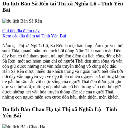
Du lịch Bản Sà Rèn tại Thị xã Nghĩa Lộ - Tỉnh Yên
Bái
Chi tiết địa điểm này
Xem các địa điểm tại Tỉnh Yên Bái
Nằm tại Thị xã Nghĩa Lộ, Sà Rèn là một bản làng nằm dọc ven bờ
suối Thia, quanh năm róc rách bởi dòng Nậm Thia xanh mát. Đến
đây bạn có thể tham quan, trải nghiệm điểm du lịch cộng đồng bản
Sà Rèn, một nơi hoàn toàn chỉ có người Thái đen sinh sống và vẫn
còn giữ được những nét văn hóa truyền thống vô cùng độc đáo.
Bản Sà Rèn được nhiều du khách trong và ngoài nước biết đến bởi
nơi đây vẫn nguyên vẹn vẻ đẹp thiên nhiên nguyên sơ, những khóm
tre gắn bó sâu sắc với cuộc sống của người Thái đen được giữ gìn
dọc ven bờ suối, những nếp nhà sàn cổ bên trong vẫn còn lưu giữ
được những nét văn hóa truyền thống đặc sắc của người Thái,
những con người miền sơn cước đôn hậu, thân thiện, mến khách.
Du lịch Bản Chao Hạ tại Thị xã Nghĩa Lộ - Tỉnh
Yên Bái