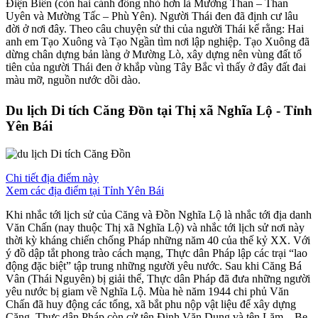
Điện Biên (còn hai cánh đồng nhỏ hơn là Mường Than – Than
Uyên và Mường Tấc – Phù Yên). Người Thái đen đã định cư lâu
đời ở nơi đây. Theo câu chuyện sử thi của người Thái kể rằng: Hai
anh em Tạo Xuông và Tạo Ngần tìm nơi lập nghiệp. Tạo Xuông đã
dừng chân dựng bản làng ở Mường Lò, xây dựng nên vùng đất tổ
tiên của người Thái đen ở khắp vùng Tây Bắc vì thấy ở đây đất đai
màu mỡ, nguồn nước dồi dào.
Du lịch Di tích Căng Đồn tại Thị xã Nghĩa Lộ - Tỉnh
Yên Bái
Chi tiết địa điểm này
Xem các địa điểm tại Tỉnh Yên Bái
Khi nhắc tới lịch sử của Căng và Đồn Nghĩa Lộ là nhắc tới địa danh
Văn Chấn (nay thuộc Thị xã Nghĩa Lộ) và nhắc tới lịch sử nơi này
thời kỳ kháng chiến chống Pháp những năm 40 của thế kỷ XX. Với
ý đồ dập tắt phong trào cách mạng, Thực dân Pháp lập các trại “lao
động đặc biệt” tập trung những người yêu nước. Sau khi Căng Bá
Vân (Thái Nguyên) bị giải thể, Thực dân Pháp đã đưa những người
yêu nước bị giam về Nghĩa Lộ. Mùa hè năm 1944 chi phủ Văn
Chấn đã huy động các tổng, xã bắt phu nộp vật liệu để xây dựng
Căng. Thực dân Pháp còn cử tên Đinh Văn Dung và tên Lăm – Be