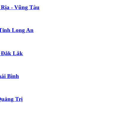
 Rịa - Vũng Tàu
 Tỉnh Long An
h Đắk Lắk
hái Bình
Quảng Trị