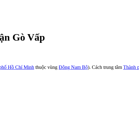
uận Gò Vấp
phố Hồ Chí Minh
thuộc vùng
Đông Nam Bộ
). Cách trung tâm
Thành 