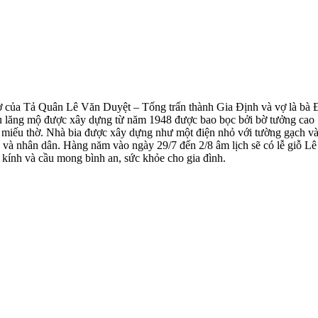
ờ của Tả Quân Lê Văn Duyệt – Tống trấn thành Gia Định và vợ là bà Đ
u lăng mộ được xây dựng từ năm 1948 được bao bọc bởi bờ tưởng cao 
, miếu thờ. Nhà bia được xây dựng như một điện nhỏ với tường gạch v
h và nhân dân. Hàng năm vào ngày 29/7 đến 2/8 âm lịch sẽ có lễ giỗ 
n kính và cầu mong bình an, sức khỏe cho gia đình.