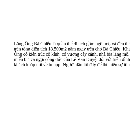
Lăng Ông Bà Chiểu là quần thể di tích gồm ngôi mộ và đền th
trên tổng diện tích 18.500m2 nằm ngay trên chợ Bà Chiểu. Kh
Ông có kiến trúc cổ kính, có vương cây cảnh, nhà bia lăng mộ
miếu bi” ca ngợi công đức của Lê Văn Duyệt đối với triều đìn
khách khắp nơi về tụ họp. Người dân tới đây để thể hiện sự tô