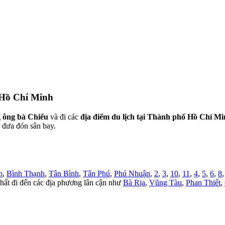
ố Hồ Chí Minh
 ông bà Chiểu
và đi các
địa điểm du lịch tại Thành phố Hồ Chí M
ó đưa đón sân bay.
p
,
Bình Thạnh
,
Tân Bình
,
Tân Phú
,
Phú Nhuận
,
2
,
3
,
10
,
11
,
4
,
5
,
6
,
8
hất đi đến các địa phương lân cận như
Bà Rịa
,
Vũng Tàu
,
Phan Thiết
,