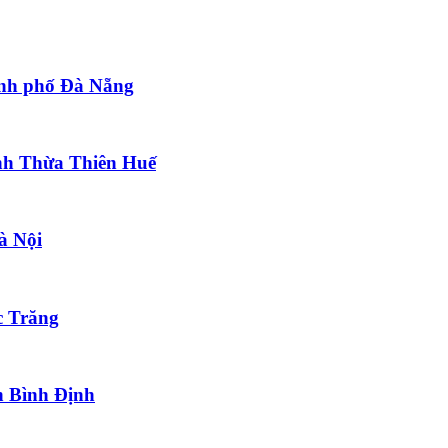
ành phố Đà Nẵng
ỉnh Thừa Thiên Huế
à Nội
c Trăng
h Bình Định