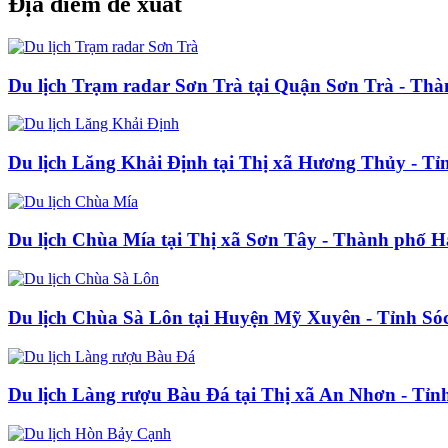
Địa điểm đề xuất
Du lịch Trạm radar Sơn Trà tại Quận Sơn Trà - Th
Du lịch Lăng Khải Định tại Thị xã Hương Thủy - T
Du lịch Chùa Mía tại Thị xã Sơn Tây - Thành phố H
Du lịch Chùa Sà Lôn tại Huyện Mỹ Xuyên - Tỉnh Só
Du lịch Làng rượu Bàu Đá tại Thị xã An Nhơn - Tỉn