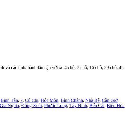
inh
và các tỉnh/thành lân cận với xe 4 chỗ, 7 chỗ, 16 chỗ, 29 chỗ, 45
,
Bình Tân
,
7
,
Củ Chi
,
Hóc Môn
,
Bình Chánh
,
Nhà Bè
,
Cần Giờ
,
Gia Nghĩa
,
Đồng Xoài
,
Phước Long
,
Tây Ninh
,
Bến Cát
,
Biên Hòa
,