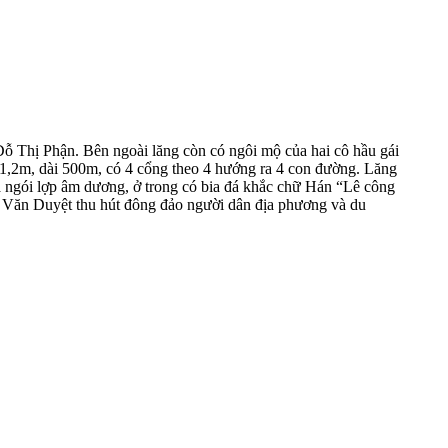
ỗ Thị Phận. Bên ngoài lăng còn có ngôi mộ của hai cô hầu gái
1,2m, dài 500m, có 4 cổng theo 4 hướng ra 4 con đường. Lăng
à ngói lợp âm dương, ở trong có bia đá khắc chữ Hán “Lê công
Lê Văn Duyệt thu hút đông đảo người dân địa phương và du