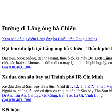
Đường đi Lăng ông bà Chiểu
Xem bản đồ địa điểm Lăng ông bà Chiểu trên Google Maps
Đặt tour du lịch tại Lăng ông bà Chiểu - Thành ph
Đặt tour, book phòng, đặt nhà hàng, thuê ô tô, xe máy
Du Lịch Lăng
chỗ, các loại xe Limousine đời mới có máy lạnh tốt, chi phí hợp lý, c
Gọi 038.463.1386
Xe đưa đón sân bay tại Thành phố Hồ Chí Minh
Xe đưa đón từ
Sân bay Tân Sơn Nhất
đi
1
,
12
,
Thủ Đức
,
9
,
Gò Vấ
Ngoài ra, chúng tôi còn có dịch vụ xe đưa đón từ Sân bay Tân Sơn N
Dĩ An
,
Tân An
,
Cai Lậy
,
Gò Công
,
Bến Tre
,
La Gi
,
Vĩnh Long
,
Gọi 038.463.1386
Kết luận