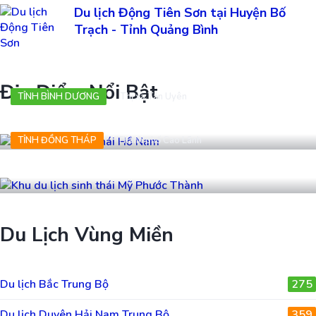
Du lịch Động Tiên Sơn tại Huyện Bố
Trạch - Tỉnh Quảng Bình
Địa Điểm Nổi Bật
TỈNH BÌNH DƯƠNG
Thị xã Tân Uyên
Khu du lịch sinh thái Hồ Nam
TỈNH ĐỒNG THÁP
Thành phố Cao Lãnh
Khu du lịch sinh thái Mỹ Phước Thành
Du Lịch Vùng Miền
Du lịch Bắc Trung Bộ
275
Du lịch Duyên Hải Nam Trung Bộ
359