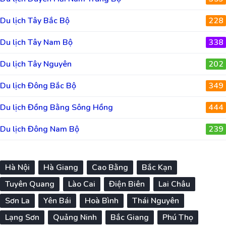
Du lịch Tây Bắc Bộ
228
Du lịch Tây Nam Bộ
338
Du lịch Tây Nguyên
202
Du lịch Đông Bắc Bộ
349
Du lịch Đồng Bằng Sông Hồng
444
Du lịch Đông Nam Bộ
239
Hà Nội
Hà Giang
Cao Bằng
Bắc Kạn
Tuyên Quang
Lào Cai
Điện Biên
Lai Châu
Sơn La
Yên Bái
Hoà Bình
Thái Nguyên
Lạng Sơn
Quảng Ninh
Bắc Giang
Phú Thọ