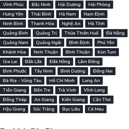
Vĩnh Phúc
Bắc Ninh
Hải Dương
Hải Phòng
Hưng Yên
Thái Bình
Hà Nam
Nam Định
Ninh Bình
Thanh Hóa
Nghệ An
Hà Tĩnh
Quảng Bình
Quảng Trị
Thừa Thiên Huế
Đà Nẵng
Quảng Nam
Quảng Ngãi
Bình Định
Phú Yên
Khánh Hòa
Ninh Thuận
Bình Thuận
Kon Tum
Gia Lai
Đắk Lắk
Đắk Nông
Lâm Đồng
Bình Phước
Tây Ninh
Bình Dương
Đồng Nai
Bà Rịa - Vũng Tàu
Hồ Chí Minh
Long An
Tiền Giang
Bến Tre
Trà Vinh
Vĩnh Long
Đồng Tháp
An Giang
Kiên Giang
Cần Thơ
Hậu Giang
Sóc Trăng
Bạc Liêu
Cà Mau