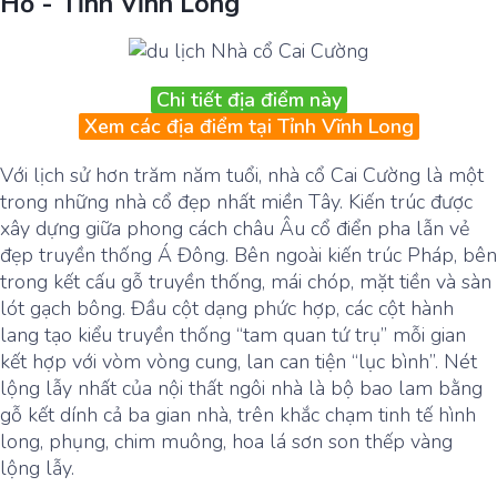
Hồ - Tỉnh Vĩnh Long
Chi tiết địa điểm này
Xem các địa điểm tại Tỉnh Vĩnh Long
Với lịch sử hơn trăm năm tuổi, nhà cổ Cai Cường là một
trong những nhà cổ đẹp nhất miền Tây. Kiến trúc được
xây dựng giữa phong cách châu Âu cổ điển pha lẫn vẻ
đẹp truyền thống Á Đông. Bên ngoài kiến trúc Pháp, bên
trong kết cấu gỗ truyền thống, mái chóp, mặt tiền và sàn
lót gạch bông. Đầu cột dạng phức hợp, các cột hành
lang tạo kiểu truyền thống “tam quan tứ trụ” mỗi gian
kết hợp với vòm vòng cung, lan can tiện “lục bình”. Nét
lộng lẫy nhất của nội thất ngôi nhà là bộ bao lam bằng
gỗ kết dính cả ba gian nhà, trên khắc chạm tinh tế hình
long, phụng, chim muông, hoa lá sơn son thếp vàng
lộng lẫy.