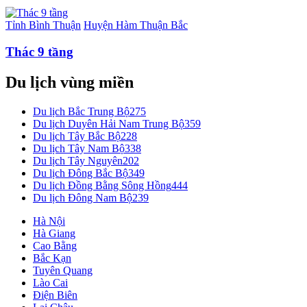
Tỉnh Bình Thuận
Huyện Hàm Thuận Bắc
Thác 9 tầng
Du lịch vùng miền
Du lịch Bắc Trung Bộ
275
Du lịch Duyên Hải Nam Trung Bộ
359
Du lịch Tây Bắc Bộ
228
Du lịch Tây Nam Bộ
338
Du lịch Tây Nguyên
202
Du lịch Đông Bắc Bộ
349
Du lịch Đồng Bằng Sông Hồng
444
Du lịch Đông Nam Bộ
239
Hà Nội
Hà Giang
Cao Bằng
Bắc Kạn
Tuyên Quang
Lào Cai
Điện Biên