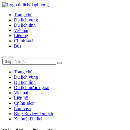
Trang chủ
Du lịch vùng
Du lịch tỉnh
Viết bài
Liên hệ
Chính sách
Bus
Trang chủ
Du lịch vùng
Du lịch tỉnh
Du lịch nước ngoài
Viết bài
Liên hệ
Chính sách
Làm visa
Blog Review Du lịch
Xe buýt Du lịch