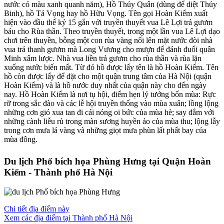
nước có màu xanh quanh năm), Hồ Thủy Quân (dùng để diệt Thủy
Binh), hồ Tả Vọng hay hồ Hữu Vọng. Tên gọi Hoàn Kiếm xuất
hiện vào đầu thế kỷ 15 gắn với truyền thuyết vua Lê Lợi trả gươm
báu cho Rùa thần. Theo truyền thuyết, trong một lần vua Lê Lợi dạo
chơi trên thuyền, bỗng một con rùa vàng nổi lên mặt nước đòi nhà
vua trả thanh gươm mà Long Vương cho mượn để đánh đuổi quân
Minh xâm lược. Nhà vua liền trả gươm cho rùa thần và rùa lặn
xuống nước biến mất. Từ đó hồ được lấy tên là hồ Hoàn Kiếm. Tên
hồ còn được lấy để đặt cho một quận trung tâm của Hà Nội (quận
Hoàn Kiếm) và là hồ nước duy nhất của quận này cho đến ngày
nay. Hồ Hoàn Kiếm là nơi tụ hội, điểm hẹn lý tưởng bốn mùa: Rực
rỡ trong sắc đào và các lễ hội truyền thống vào mùa xuân; lồng lộng
những cơn gió xua tan đi cái nóng oi bức của mùa hè; say đắm với
những cành liễu rủ trong màn sương huyền ảo của mùa thu; lộng lẫy
trong cơn mưa lá vàng và những giọt mưa phùn lất phất bay của
mùa đông.
Du lịch Phố bích họa Phùng Hưng tại Quận Hoàn
Kiếm - Thành phố Hà Nội
Chi tiết địa điểm này
Xem các địa điểm tại Thành phố Hà Nội