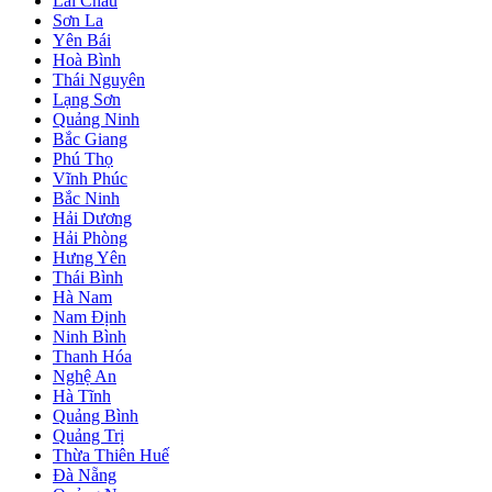
Lai Châu
Sơn La
Yên Bái
Hoà Bình
Thái Nguyên
Lạng Sơn
Quảng Ninh
Bắc Giang
Phú Thọ
Vĩnh Phúc
Bắc Ninh
Hải Dương
Hải Phòng
Hưng Yên
Thái Bình
Hà Nam
Nam Định
Ninh Bình
Thanh Hóa
Nghệ An
Hà Tĩnh
Quảng Bình
Quảng Trị
Thừa Thiên Huế
Đà Nẵng