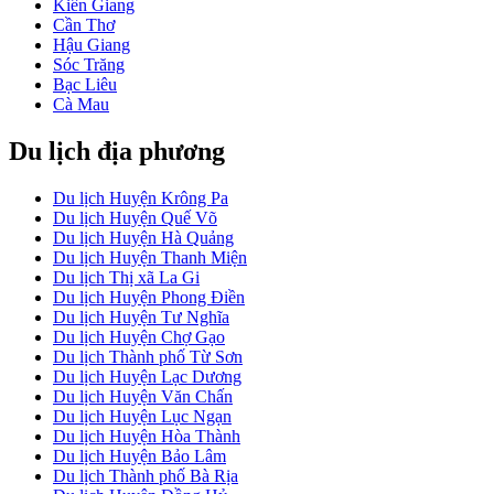
Kiên Giang
Cần Thơ
Hậu Giang
Sóc Trăng
Bạc Liêu
Cà Mau
Du lịch địa phương
Du lịch Huyện Krông Pa
Du lịch Huyện Quế Võ
Du lịch Huyện Hà Quảng
Du lịch Huyện Thanh Miện
Du lịch Thị xã La Gi
Du lịch Huyện Phong Điền
Du lịch Huyện Tư Nghĩa
Du lịch Huyện Chợ Gạo
Du lịch Thành phố Từ Sơn
Du lịch Huyện Lạc Dương
Du lịch Huyện Văn Chấn
Du lịch Huyện Lục Ngạn
Du lịch Huyện Hòa Thành
Du lịch Huyện Bảo Lâm
Du lịch Thành phố Bà Rịa