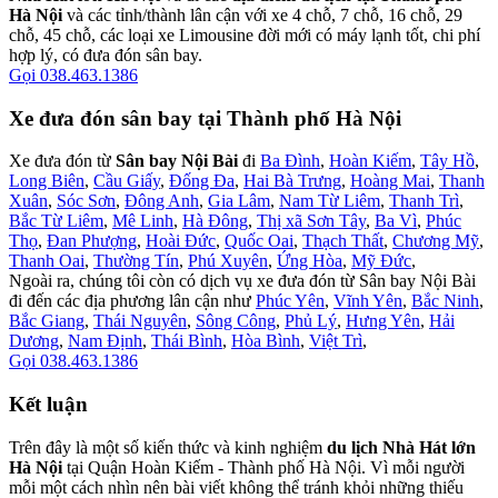
Hà Nội
và các tỉnh/thành lân cận với xe 4 chỗ, 7 chỗ, 16 chỗ, 29
chỗ, 45 chỗ, các loại xe Limousine đời mới có máy lạnh tốt, chi phí
hợp lý, có đưa đón sân bay.
Gọi 038.463.1386
Xe đưa đón sân bay tại Thành phố Hà Nội
Xe đưa đón từ
Sân bay Nội Bài
đi
Ba Đình
,
Hoàn Kiếm
,
Tây Hồ
,
Long Biên
,
Cầu Giấy
,
Đống Đa
,
Hai Bà Trưng
,
Hoàng Mai
,
Thanh
Xuân
,
Sóc Sơn
,
Đông Anh
,
Gia Lâm
,
Nam Từ Liêm
,
Thanh Trì
,
Bắc Từ Liêm
,
Mê Linh
,
Hà Đông
,
Thị xã Sơn Tây
,
Ba Vì
,
Phúc
Thọ
,
Đan Phượng
,
Hoài Đức
,
Quốc Oai
,
Thạch Thất
,
Chương Mỹ
,
Thanh Oai
,
Thường Tín
,
Phú Xuyên
,
Ứng Hòa
,
Mỹ Đức
,
Ngoài ra, chúng tôi còn có dịch vụ xe đưa đón từ Sân bay Nội Bài
đi đến các địa phương lân cận như
Phúc Yên
,
Vĩnh Yên
,
Bắc Ninh
,
Bắc Giang
,
Thái Nguyên
,
Sông Công
,
Phủ Lý
,
Hưng Yên
,
Hải
Dương
,
Nam Định
,
Thái Bình
,
Hòa Bình
,
Việt Trì
,
Gọi 038.463.1386
Kết luận
Trên đây là một số kiến thức và kinh nghiệm
du lịch Nhà Hát lớn
Hà Nội
tại Quận Hoàn Kiếm - Thành phố Hà Nội. Vì mỗi người
mỗi một cách nhìn nên bài viết không thể tránh khỏi những thiếu