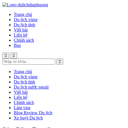
Trang chủ
Du lịch vùng
Du lịch tỉnh
Viết bài
Liên hệ
Chính sách
Bus
Trang chủ
Du lịch vùng
Du lịch tỉnh
Du lịch nước ngoài
Viết bài
Liên hệ
Chính sách
Làm visa
Blog Review Du lịch
Xe buýt Du lịch