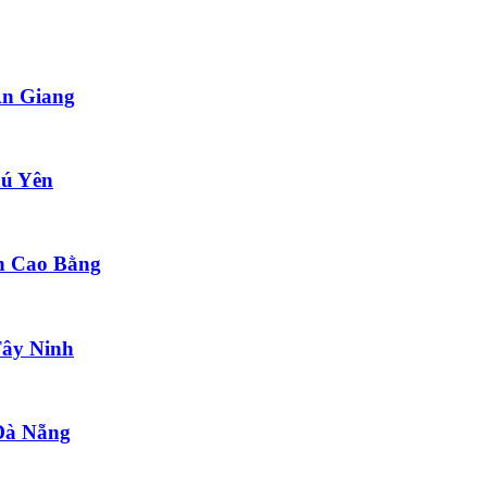
An Giang
hú Yên
nh Cao Bằng
Tây Ninh
 Đà Nẵng