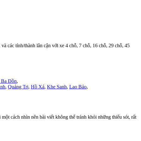
h
và các tỉnh/thành lân cận với xe 4 chỗ, 7 chỗ, 16 chỗ, 29 chỗ, 45
ã Ba Đồn
,
inh
,
Quảng Trị
,
Hồ Xá
,
Khe Sanh
,
Lao Bảo
,
t cách nhìn nên bài viết không thể tránh khỏi những thiếu sót, rất