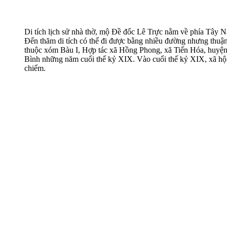
Di tích lịch sử nhà thờ, mộ Đề đốc Lê Trực nằm về phía Tâ
Đến thăm di tích có thể đi được bằng nhiều đường nhưng thuận t
thuộc xóm Bàu I, Hợp tác xã Hồng Phong, xã Tiến Hóa, huyện
Bình những năm cuối thế kỷ XIX. Vào cuối thế kỷ XIX, xã hội
chiếm.