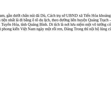
y Nam, gần dưới chân núi đá Dù, Cách trụ sở UBND xã Tiến Hóa khoả
iện nhất là đi bằng ô tô du lịch, theo đường liên huyện Quảng Trạch -
 Tuyên Hóa, tỉnh Quảng Bình. Di tích là nơi lưu niệm một võ tướng 
 phong kiến Việt Nam ngày một rối ren, Đàng Trong thì nội bộ lủng củ