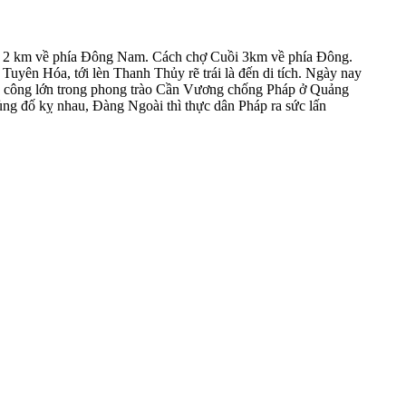
ng 2 km về phía Đông Nam. Cách chợ Cuồi 3km về phía Đông.
 Tuyên Hóa, tới lèn Thanh Thủy rẽ trái là đến di tích. Ngày nay
có công lớn trong phong trào Cần Vương chống Pháp ở Quảng
ng đố kỵ nhau, Đàng Ngoài thì thực dân Pháp ra sức lấn