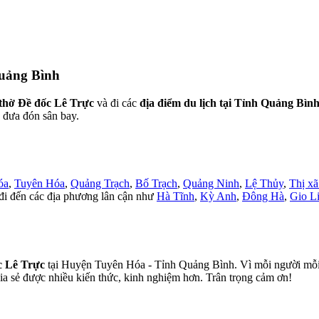
Quảng Bình
thờ Đề đốc Lê Trực
và đi các
địa điểm du lịch tại Tỉnh Quảng Bìn
ó đưa đón sân bay.
óa
,
Tuyên Hóa
,
Quảng Trạch
,
Bố Trạch
,
Quảng Ninh
,
Lệ Thủy
,
Thị x
đi đến các địa phương lân cận như
Hà Tĩnh
,
Kỳ Anh
,
Đông Hà
,
Gio L
c Lê Trực
tại Huyện Tuyên Hóa - Tỉnh Quảng Bình. Vì mỗi người mỗi mộ
a sẻ được nhiều kiến thức, kinh nghiệm hơn. Trân trọng cảm ơn!