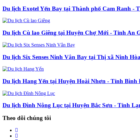
Du lịch Exotel Yến Bay tại Thành phố Cam Ranh -
Du lịch Cù lao Giêng tại Huyện Chợ Mới - Tỉnh An 
Du lịch Six Senses Ninh Vân Bay tại Thị xã Ninh H
Du lịch Hang Yến tại Huyện Hoài Nhơn - Tỉnh Bình
Du lịch Đình Nông Lục tại Huyện Bắc Sơn - Tỉnh L
Theo dõi chúng tôi