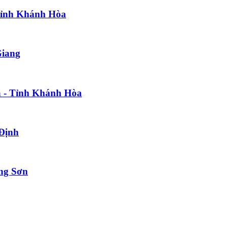
 Tỉnh Khánh Hòa
Giang
òa - Tỉnh Khánh Hòa
 Định
ạng Sơn