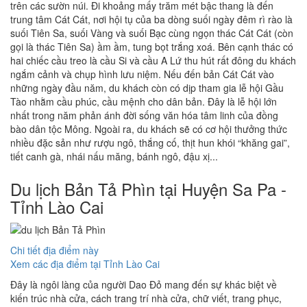
trên các sườn núi. Ði khoảng mấy trăm mét bậc thang là đến
trung tâm Cát Cát, nơi hội tụ của ba dòng suối ngày đêm rì rào là
suối Tiên Sa, suối Vàng và suối Bạc cùng ngọn thác Cát Cát (còn
gọi là thác Tiên Sa) ầm ầm, tung bọt trắng xoá. Bên cạnh thác có
hai chiếc cầu treo là cầu Si và cầu A Lứ thu hút rất đông du khách
ngắm cảnh và chụp hình lưu niệm. Nếu đến bản Cát Cát vào
những ngày đầu năm, du khách còn có dịp tham gia lễ hội Gầu
Tào nhằm cầu phúc, cầu mệnh cho dân bản. Đây là lễ hội lớn
nhất trong năm phản ánh đời sống văn hóa tâm linh của đồng
bào dân tộc Mông. Ngoài ra, du khách sẽ có cơ hội thưởng thức
nhiều đặc sản như rượu ngô, thắng cố, thịt hun khói “khăng gai”,
tiết canh gà, nhái nấu măng, bánh ngô, đậu xị...
Du lịch Bản Tả Phìn tại Huyện Sa Pa -
Tỉnh Lào Cai
Chi tiết địa điểm này
Xem các địa điểm tại Tỉnh Lào Cai
Đây là ngôi làng của người Dao Đỏ mang đến sự khác biệt về
kiến trúc nhà cửa, cách trang trí nhà cửa, chữ viết, trang phục,