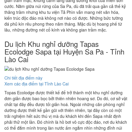
gian trầm mặc, khung cảnh lãng đãng sương khói của miền sơn
cước. Nằm giữa núi rừng của Sa Pa, dù đã trải qua gần cả thế kỷ
thăng trầm nhưng khu tu viện Tả Phìn vẫn mang nét văn hóa,
kiến trúc độc đáo mà không nơi nào có được. Những bức tường
đá phủ kín rêu phong theo năm tháng. Mặc dù bị hoang phế từ
lâu, những đường nét cổ kính và không gian trầm mặc.
Du lịch Khu nghỉ dưỡng Tapas
Ecolodge Sapa tại Huyện Sa Pa - Tỉnh
Lào Cai
Chi tiết địa điểm này
Xem các địa điểm tại Tỉnh Lào Cai
Topas Ecolodge được thiết kế để trở thành một khu nghỉ dưỡng
đơn giản được bao bọc bởi thiên nhiên hoang sơ. Do đó, cơ sở vật
chất tại đây đều được tối giản hoá. Ngoài những căn phòng nghỉ
dưỡng được thiết kế gần gũi với thiên nhiên, tại đây còn có một
trải nghiệm hết sức thú vị mà du khách khi đến Sapa nhất định
phải thử một lần. Đó chính là hồ bơi vô cực độc đáo, nơi du khách
có thể đắm mình trong làn nước ấm ngắm nhìn những đỉnh núi