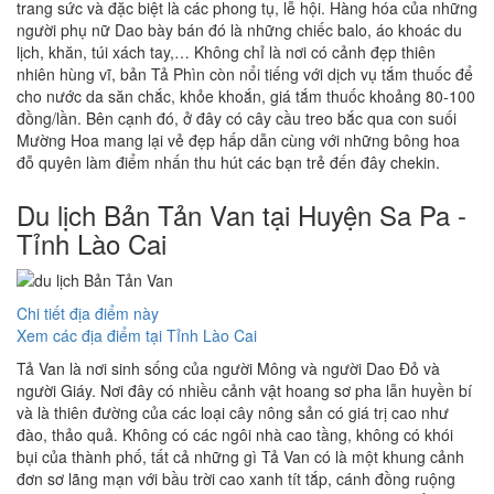
trang sức và đặc biệt là các phong tụ, lễ hội. Hàng hóa của những
người phụ nữ Dao bày bán đó là những chiếc balo, áo khoác du
lịch, khăn, túi xách tay,… Không chỉ là nơi có cảnh đẹp thiên
nhiên hùng vĩ, bản Tả Phìn còn nổi tiếng với dịch vụ tắm thuốc để
cho nước da săn chắc, khỏe khoắn, giá tắm thuốc khoảng 80-100
đồng/lần. Bên cạnh đó, ở đây có cây cầu treo bắc qua con suối
Mường Hoa mang lại vẻ đẹp hấp dẫn cùng với những bông hoa
đỗ quyên làm điểm nhấn thu hút các bạn trẻ đến đây chekin.
Du lịch Bản Tản Van tại Huyện Sa Pa -
Tỉnh Lào Cai
Chi tiết địa điểm này
Xem các địa điểm tại Tỉnh Lào Cai
Tả Van là nơi sinh sống của người Mông và người Dao Đỏ và
người Giáy. Nơi đây có nhiều cảnh vật hoang sơ pha lẫn huyền bí
và là thiên đường của các loại cây nông sản có giá trị cao như
đào, thảo quả. Không có các ngôi nhà cao tầng, không có khói
bụi của thành phố, tất cả những gì Tả Van có là một khung cảnh
đơn sơ lãng mạn với bầu trời cao xanh tít tắp, cánh đồng ruộng