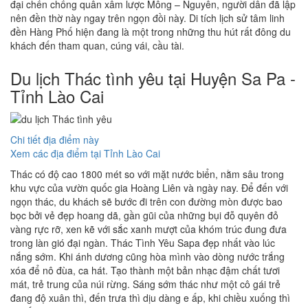
đại chến chống quân xâm lược Mông – Nguyên, người dân đã lập
nên đền thờ này ngay trên ngọn đồi này. Di tích lịch sử tâm linh
đền Hàng Phố hiện đang là một trong những thu hút rất đông du
khách đến tham quan, cúng vái, cầu tài.
Du lịch Thác tình yêu tại Huyện Sa Pa -
Tỉnh Lào Cai
Chi tiết địa điểm này
Xem các địa điểm tại Tỉnh Lào Cai
Thác có độ cao 1800 mét so với mặt nước biển, nằm sâu trong
khu vực của vườn quốc gia Hoàng Liên và ngày nay. Để đến với
ngọn thác, du khách sẽ bước đi trên con đường mòn được bao
bọc bởi vẻ đẹp hoang dã, gần gũi của những bụi đỗ quyên đỏ
vàng rực rỡ, xen kẽ với sắc xanh mượt của khóm trúc đung đưa
trong làn gió đại ngàn. Thác Tình Yêu Sapa đẹp nhất vào lúc
nắng sớm. Khi ánh dương cũng hòa mình vào dòng nước trắng
xóa để nô đùa, ca hát. Tạo thành một bản nhạc đậm chất tươi
mát, trẻ trung của núi rừng. Sáng sớm thác như một cô gái trẻ
đang độ xuân thì, đến trưa thì dịu dàng e ấp, khi chiều xuống thì