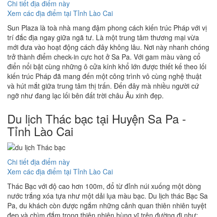
Chi tiết địa điểm này
Xem các địa điểm tại Tỉnh Lào Cai
Sun Plaza là toà nhà mang đậm phong cách kiến trúc Pháp với vị
trí đắc địa ngay giữa ngã tư. Là một trung tâm thương mại vừa
mới đưa vào hoạt động cách đây không lâu. Nơi này nhanh chóng
trở thành điểm check-in cực hot ở Sa Pa. Với gam màu vàng cổ
điển nổi bật cùng những ô cửa kính khổ lớn được thiết kế theo lối
kiến trúc Pháp đã mang đến một công trình vô cùng nghệ thuật
và hút mắt giữa trung tâm thị trấn. Đến đây mà nhiều người cứ
ngỡ như đang lạc lối bên đất trời châu Âu xinh đẹp.
Du lịch Thác bạc tại Huyện Sa Pa -
Tỉnh Lào Cai
Chi tiết địa điểm này
Xem các địa điểm tại Tỉnh Lào Cai
Thác Bạc với độ cao hơn 100m, đổ từ đỉnh núi xuống một dòng
nước trắng xóa tựa như một dải lụa màu bạc. Du lịch thác Bạc Sa
Pa, du khách còn được ngắm những cảnh quan thiên nhiên tuyệt
đẹp và chìm đắm trong thiên nhiên hùng vĩ trên đường đi như: