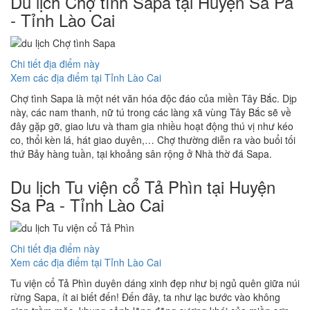
Du lịch Chợ tình Sapa tại Huyện Sa Pa
- Tỉnh Lào Cai
Chi tiết địa điểm này
Xem các địa điểm tại Tỉnh Lào Cai
Chợ tình Sapa là một nét văn hóa độc đáo của miền Tây Bắc. Dịp
này, các nam thanh, nữ tú trong các làng xã vùng Tây Bắc sẽ về
đây gặp gỡ, giao lưu và tham gia nhiều hoạt động thú vị như kéo
co, thổi kèn lá, hát giao duyên,… Chợ thường diễn ra vào buổi tối
thứ Bảy hàng tuần, tại khoảng sân rộng ở Nhà thờ đá Sapa.
Du lịch Tu viện cổ Tả Phìn tại Huyện
Sa Pa - Tỉnh Lào Cai
Chi tiết địa điểm này
Xem các địa điểm tại Tỉnh Lào Cai
Tu viện cổ Tả Phìn duyên dáng xinh đẹp như bị ngủ quên giữa núi
rừng Sapa, ít ai biết đến! Đến đây, ta như lạc bước vào không