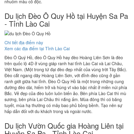
nhuốm màu cô độc.
Du lịch Đèo Ô Quy Hồ tại Huyện Sa Pa
- Tỉnh Lào Cai
Chi tiết địa điểm này
Xem các địa điểm tại Tỉnh Lào Cai
Đèo Ô Quý Hồ, đèo Ô Quy Hồ hay đèo Hoàng Liên Sơn là đèo
trên quốc lộ 4D ở vùng giáp ranh hai tỉnh Lào Cai và Lai Châu,
Việt Nam. (Một trong tứ đại đèo đẹp nhất của vùng trời Tây Bắc).
Đèo cắt ngang dãy Hoàng Liên Sơn, với đỉnh đèo cũng ở gần
ranh giới giữa hai tỉnh. Đèo Ô Quy Hồ là một trong những cung
đường đèo dài, hiểm trở và hùng vĩ vào bậc nhất ở miền núi phía
Bắc. Vẻ đẹp của đèo luôn luôn biến ảo. Bên phía Lào Cai thì mù
sương, bên phía Lai Châu thì nắng ấm. Mùa đông thì có băng
tuyết, mùa hạ thường có mây bao phủ bồng bềnh. Tạo nên sự
hấp dẫn đối với du khách trong và ngoài nước.
Du lịch Vườn Quốc gia Hoàng Liên tại
Huyện Sa Pa - Tỉnh Lào Cai