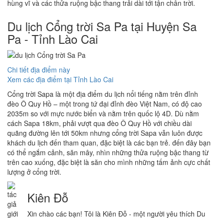
hùng vĩ và các thửa ruộng bậc thang trải dài tới tận chân trời.
Du lịch Cổng trời Sa Pa tại Huyện Sa
Pa - Tỉnh Lào Cai
Chi tiết địa điểm này
Xem các địa điểm tại Tỉnh Lào Cai
Cổng trời Sapa là một địa điểm du lịch nổi tiếng nằm trên đỉnh
đèo Ô Quy Hồ – một trong tứ đại đỉnh đèo Việt Nam, có độ cao
2035m so với mực nước biển và nằm trên quốc lộ 4D. Dù nằm
cách Sapa 18km, phải vượt qua đèo Ô Quy Hồ với chiều dài
quãng đường lên tới 50km nhưng cổng trời Sapa vẫn luôn được
khách du lịch đến tham quan, đặc biệt là các bạn trẻ. đến đây bạn
có thể ngắm cảnh, săn mây, nhìn những thửa ruộng bậc thang từ
trên cao xuống, đặc biệt là săn cho mình những tấm ảnh cực chất
lượng ở cổng trời.
Kiên Đỗ
Xin chào các bạn! Tôi là Kiên Đỗ - một người yêu thích Du