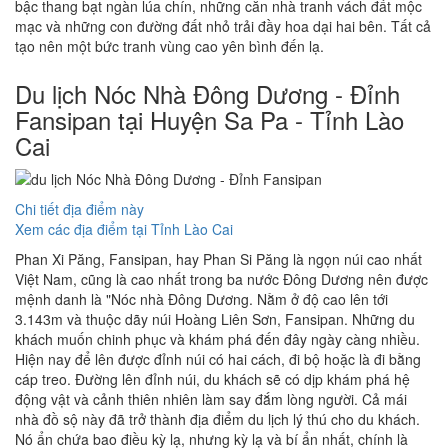
bậc thang bạt ngàn lúa chín, những căn nhà tranh vách đất mộc
mạc và những con đường đất nhỏ trải đầy hoa dại hai bên. Tất cả
tạo nên một bức tranh vùng cao yên bình đến lạ.
Du lịch Nóc Nhà Đông Dương - Đỉnh
Fansipan tại Huyện Sa Pa - Tỉnh Lào
Cai
Chi tiết địa điểm này
Xem các địa điểm tại Tỉnh Lào Cai
Phan Xi Păng, Fansipan, hay Phan Si Păng là ngọn núi cao nhất
Việt Nam, cũng là cao nhất trong ba nước Đông Dương nên được
mệnh danh là "Nóc nhà Đông Dương. Nằm ở độ cao lên tới
3.143m và thuộc dãy núi Hoàng Liên Sơn, Fansipan. Những du
khách muốn chinh phục và khám phá đến đây ngày càng nhiều.
Hiện nay để lên được đỉnh núi có hai cách, đi bộ hoặc là đi bằng
cáp treo. Đường lên đỉnh núi, du khách sẽ có dịp khám phá hệ
động vật và cảnh thiên nhiên làm say đắm lòng người. Cả mái
nhà đồ sộ này đã trở thành địa điểm du lịch lý thú cho du khách.
Nó ẩn chứa bao điều kỳ lạ, nhưng kỳ lạ và bí ẩn nhất, chính là