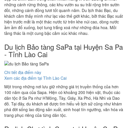
những cánh rừng thông, các khu vườn su su trải rộng trên sườn
đồi, những cánh đồng tươi tốt quanh năm. Du lịch thác Bạc, du
khách cảm thấy mình như lạc vào thế giới khác, bởi thác Bạc xuất
hiện trước mắt là một thác nước từ trên khe núi cao, dòng nước
ầm ầm đổ xuống, bọt tung trắng xoá như những đóa hoa. Mỗi
tầng thác là một cung bậc cảm xúc khác nhau.
Du lịch Bảo tàng SaPa tại Huyện Sa Pa
- Tỉnh Lào Cai
Chi tiết địa điểm này
Xem các địa điểm tại Tỉnh Lào Cai
Một trong những nơi lưu giữ những giá trị truyền thống của hơn
100 năm qua của Sapa. Hiện có khoảng 200 hiện vật, thuộc các
dân tộc ở Sa Pa như H’Mông, Tày, Giáy, Xa Phó, Hà Nhì và Dao
đỏ. Tại đây, du khách sẽ được tìm hiểu về lịch sử cũng như khám
phá đời sống lao động sản xuất, sinh hoạt tín ngưỡng, văn hóa và
trang phục riêng của từng dân tộc.