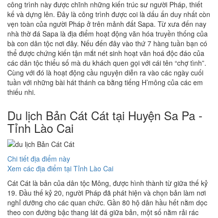
công trình này được chĩnh những kiến trúc sư người Pháp, thiết
kế và dựng lên. Đây là công trình được coi là dấu ấn duy nhất còn
vẹn toàn của người Pháp ở trên mảnh đất Sapa. Từ xưa đến nay
nhà thờ đá Sapa là địa điểm hoạt động văn hóa truyền thống của
bà con dân tộc nơi đây. Nếu đến đây vào thứ 7 hàng tuần bạn có
thể được chứng kiến tận mắt nét sinh hoạt văn hoá độc đáo của
các dân tộc thiểu số mà du khách quen gọi với cái tên “chợ tình”.
Cùng với đó là hoạt động cầu nguyện diễn ra vào các ngày cuối
tuần với những bài hát thánh ca bằng tiếng H’mông của các em
thiếu nhi.
Du lịch Bản Cát Cát tại Huyện Sa Pa -
Tỉnh Lào Cai
Chi tiết địa điểm này
Xem các địa điểm tại Tỉnh Lào Cai
Cát Cát là bản của dân tộc Mông, được hình thành từ giữa thế kỷ
19. Đầu thế kỷ 20, người Pháp đã phát hiện và chọn bản làm nơi
nghỉ dưỡng cho các quan chức. Gần 80 hộ dân hầu hết nằm dọc
theo con đường bậc thang lát đá giữa bản, một số nằm rải rác