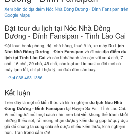
Xem bản đồ địa điểm Nóc Nhà Đông Dương - Đỉnh Fansipan trên
Google Maps
Đặt tour du lịch tại Nóc Nhà Đông
Dương - Đỉnh Fansipan - Tỉnh Lào Cai
Đặt tour, book phòng, đặt nhà hàng, thuê ô tô, xe máy
Du Lịch
Nóc Nhà Đông Dương - Đỉnh Fansipan
và đi các
địa điểm du
lịch tại Tỉnh Lào Cai
và các tỉnh/thành lân cận với xe 4 chỗ, 7
chỗ, 16 chỗ, 29 chỗ, 45 chỗ, các loại xe Limousine đời mới có
máy lạnh tốt, chi phí hợp lý, có đưa đón sân bay.
Gọi 038.463.1386
Kết luận
Trên đây là một số kiến thức và kinh nghiệm
du lịch Nóc Nhà
Đông Dương - Đỉnh Fansipan
tại Huyện Sa Pa - Tỉnh Lào Cai.
Vì mỗi người mỗi một cách nhìn nên bài viết không thể tránh khỏi
những thiếu sót, rất mong nhận được ý kiến đóng góp từ quý đọc
giả để chúng ta cùng chia sẻ được nhiều kiến thức, kinh nghiệm
hơn. Trân trọng cảm ơn!