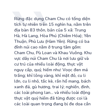
Rừng đặc dụng Cham Chu có tổng diện
tích tự nhiên trên 15 nghìn ha, nằm trên
địa bàn 83 thôn, bản của 5 xã: Trung
Hà, Hà Lang, Hòa Phú (Chiêm Hóa); Yên
Thuận, Phù Lưu (Hàm Yên). Rừng có ba
đỉnh núi cao nằm ở trung tâm gồm:
Cham Chu, Pù Loan và Khau Vuông. Khu
vực dãy núi Cham Chu là nơi lưu giữ và
cư trú của nhiều loài động, thực vật
nguy cấp, quý, hiếm như: Voọc đen má
trắng; khỉ lông vàng, khỉ mặt đỏ, cu li
lớn, cu li nhỏ, tắc kè, rắn hổ mang, bách
xanh đá, gù hương, trai lý; nghiến, đinh,
các loài phong lan... và nhiều loài động
thực vật quý hiếm đã từng được coi là
các loài quan trọng đang bị đe dọa cần