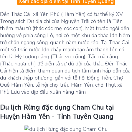
Xem các địa điểm tại Tỉnh Tuyên Quang
Đền Thác Cái, xã Yên Phú (Hàm Yên) có từ thế kỷ XV.
Trong sách Dư địa chí của Nguyễn Trãi có tên là Tiên
thiềm mẫu tử (thác cóc mẹ, cóc con). Mặt trước ngôi đền
hướng về phía sông Lô, nơi có một khu đá thác lớn hiểm
trở chắn ngang sông, quanh năm nước réo. Tại Thác Cái,
một số thác nước lớn chảy mạnh tạo âm thanh lớn có
tên là Hý tượng cảng (Thác voi rống), Tẩu mã cảng
(Thác ngựa phi) để diễn tả sự dữ dội của thác. Đền Thác
Cái hiện là điểm tham quan du lịch tâm linh hấp dẫn của
du khách thập phương, gắn với lễ hội Động Tiên, Chợ
Quê Hàm Yên, lễ hội chọi trâu Hàm Yên, chợ Thụt xã
Phù Lưu vào dịp đầu xuân hàng năm.
Du lịch Rừng đặc dụng Cham Chu tại
Huyện Hàm Yên - Tỉnh Tuyên Quang