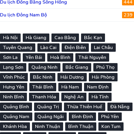
Du lịch Đồng Bằng Sông Hồng
444
Du lịch Đông Nam Bộ
239
Hà Nội
Hà Giang
Cao Bằng
Bắc Kạn
Tuyên Quang
Lào Cai
Điện Biên
Lai Châu
Sơn La
Yên Bái
Hoà Bình
Thái Nguyên
Lạng Sơn
Quảng Ninh
Bắc Giang
Phú Thọ
Vĩnh Phúc
Bắc Ninh
Hải Dương
Hải Phòng
Hưng Yên
Thái Bình
Hà Nam
Nam Định
Ninh Bình
Thanh Hóa
Nghệ An
Hà Tĩnh
Quảng Bình
Quảng Trị
Thừa Thiên Huế
Đà Nẵng
Quảng Nam
Quảng Ngãi
Bình Định
Phú Yên
Khánh Hòa
Ninh Thuận
Bình Thuận
Kon Tum