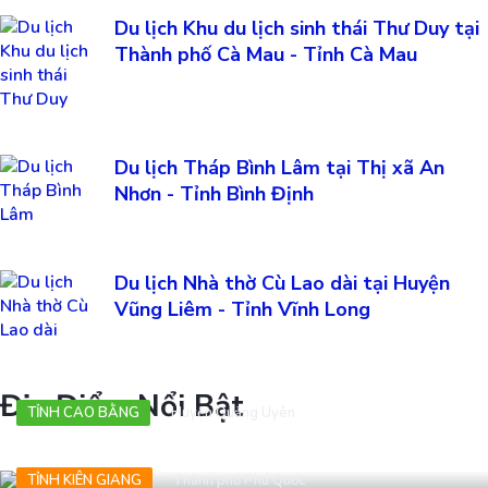
Du lịch Khu du lịch sinh thái Thư Duy tại
Thành phố Cà Mau - Tỉnh Cà Mau
Du lịch Tháp Bình Lâm tại Thị xã An
Nhơn - Tỉnh Bình Định
Du lịch Nhà thờ Cù Lao dài tại Huyện
Vũng Liêm - Tỉnh Vĩnh Long
Địa Điểm Nổi Bật
TỈNH CAO BẰNG
Huyện Quảng Uyên
Bản Pác Rằng
TỈNH KIÊN GIANG
Thành phố Phú Quốc