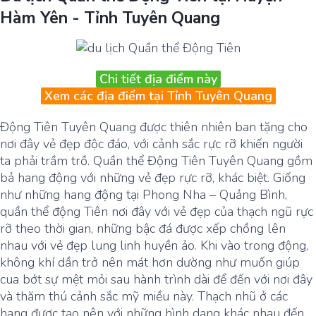
Hàm Yên - Tỉnh Tuyên Quang
Chi tiết địa điểm này
Xem các địa điểm tại Tỉnh Tuyên Quang
Động Tiên Tuyên Quang được thiên nhiên ban tặng cho
nơi đây vẻ đẹp độc đáo, với cảnh sắc rực rỡ khiến người
ta phải trầm trồ. Quần thể Động Tiên Tuyên Quang gồm
bả hang động với những vẻ đẹp rực rỡ, khác biệt. Giống
như những hang động tại Phong Nha – Quảng Bình,
quần thể động Tiên nơi đây với vẻ đẹp của thạch ngũ rực
rỡ theo thời gian, những bậc đá được xếp chồng lên
nhau với vẻ đẹp lung linh huyền ảo. Khi vào trong động,
không khí dần trở nên mát hơn dường như muốn giúp
cua bớt sự mệt mỏi sau hành trình dài để đến với nơi đây
và thăm thú cảnh sắc mỹ miều này. Thạch nhũ ở các
hang được tạo nên với những hình dạng khác nhau đến