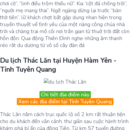
chơi cờ”, “linh điều trộm thiếu nữ”. Kia “cột đá chống trời”,
“người mẹ mang thai”. Ngỡ ngàng dừng lại trước “bàn
thờ tiên”, lữ khách chợt bắt gặp dung nhan hiện trong
truyền thuyết về tình yêu của một nàng công chúa nhà
trời và chàng trai mồ côi nơi trần gian từ thuở trời đất còn
hỗn độn. Qua động Thiên Đình nghe những âm thanh
réo rắt du dương từ vô số cây đàn đá
Du lịch Thác Lăn tại Huyện Hàm Yên -
Tỉnh Tuyên Quang
Chi tiết địa điểm này
Xem các địa điểm tại Tỉnh Tuyên Quang
Thác Lăn nằm cách trục quốc lộ số 2 km rất thuận tiện
cho du khách đến vãn cảnh, thư giãn sau cuộc hành trình
khám phá bí ẩn của động Tiên. Từ km 57 tuyến đường