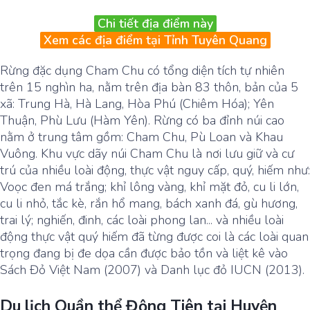
Chi tiết địa điểm này
Xem các địa điểm tại Tỉnh Tuyên Quang
Rừng đặc dụng Cham Chu có tổng diện tích tự nhiên
trên 15 nghìn ha, nằm trên địa bàn 83 thôn, bản của 5
xã: Trung Hà, Hà Lang, Hòa Phú (Chiêm Hóa); Yên
Thuận, Phù Lưu (Hàm Yên). Rừng có ba đỉnh núi cao
nằm ở trung tâm gồm: Cham Chu, Pù Loan và Khau
Vuông. Khu vực dãy núi Cham Chu là nơi lưu giữ và cư
trú của nhiều loài động, thực vật nguy cấp, quý, hiếm như:
Voọc đen má trắng; khỉ lông vàng, khỉ mặt đỏ, cu li lớn,
cu li nhỏ, tắc kè, rắn hổ mang, bách xanh đá, gù hương,
trai lý; nghiến, đinh, các loài phong lan... và nhiều loài
động thực vật quý hiếm đã từng được coi là các loài quan
trọng đang bị đe dọa cần được bảo tồn và liệt kê vào
Sách Đỏ Việt Nam (2007) và Danh lục đỏ IUCN (2013).
Du lịch Quần thể Động Tiên tại Huyện