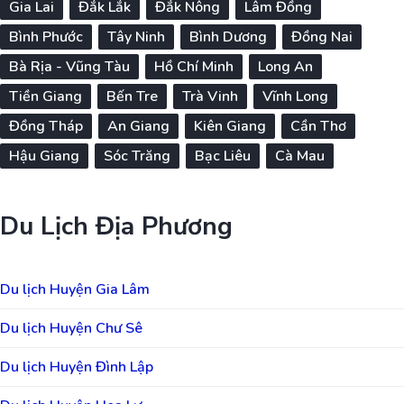
Gia Lai
Đắk Lắk
Đắk Nông
Lâm Đồng
Bình Phước
Tây Ninh
Bình Dương
Đồng Nai
Bà Rịa - Vũng Tàu
Hồ Chí Minh
Long An
Tiền Giang
Bến Tre
Trà Vinh
Vĩnh Long
Đồng Tháp
An Giang
Kiên Giang
Cần Thơ
Hậu Giang
Sóc Trăng
Bạc Liêu
Cà Mau
Du Lịch Địa Phương
Du lịch Huyện Gia Lâm
Du lịch Huyện Chư Sê
Du lịch Huyện Đình Lập