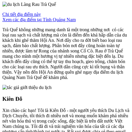
Chi tiết địa điểm này
Xem các địa điểm tại Tỉnh Quảng Nam
Trà Quế không những mang danh là một trong những nơi có các
loại rau sạch và chất lượng mà còn là điểm đến khá hấp dẫn của du
khách khi ghé thăm Hội An. Nơi đây cho ra đời biết bao loại rau
sạch, đảm bảo chất lượng. Phân bón nơi đây cũng hoàn toàn tự
nhiên, được làm tư Rong của nhánh song Cổ Cò. Rau ở Trà Quế
mang cho mình một hương vị tự nhiên nhưng đặc biệt đến lạ. Du
khách đến đây cũng có thể tự tay thu hoạch, gieo trồng, chăm bón
cho các loại rau ưu thích. Người dân cũng cực kì tốt bụng và thân
thiện. Vậy nên đến Hội An đừng quên ghé ngay địa điểm du lịch
Quảng Nam Trà Quế để khám phá.
Kiên Đỗ
Xin chào các bạn! Tôi là Kiên Đỗ - một người yêu thích Du Lịch và
Dịch Chuyển, tôi thích đi nhiều nơi và mong muốn khám phá nhiều
nét văn hóa thú vị trong cuộc sống, đặc biệt là trên đất nước Việt
Nam chúng ta. Tôi đã đi và trải nghiệm văn hóa của tất cả các địa
phương cấp tỉnh/thành tại nước ta. Rất vui được chia sẻ theo email