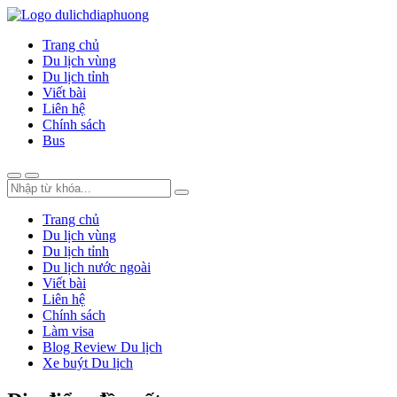
Trang chủ
Du lịch vùng
Du lịch tỉnh
Viết bài
Liên hệ
Chính sách
Bus
Trang chủ
Du lịch vùng
Du lịch tỉnh
Du lịch nước ngoài
Viết bài
Liên hệ
Chính sách
Làm visa
Blog Review Du lịch
Xe buýt Du lịch