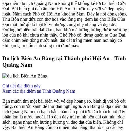
Địa điểm du lịch Quảng Nam không thể không kể tới bãi biển Cửa
Đại. Bãi biển ghi dấu ấn cho Hội An từ trước nay với vẻ đẹp ngây
ngất. Nằm cách Phố cổ Hội An khoảng 5km. Đây là nơi dòng sông
Thu Bồn như đứa con thơ hòa vào lòng mẹ, đem lại cho Biển Cửa
Đại một thứ gì đó thật kì vĩ nhưng cũng nhẹ nhàng và đẹp đẽ.
Đường bờ biển trải dài 7km, bạn khó mà tưởng tượng được sự rộng
lớn của nó khi chưa nhìn thấy. Ghé Phố cổ, đừng quên ra Cửa Đại,
đắm chìm bên dòng nước mát, dãi cát trắng mien man nơi này có
khi bạn lại muốn sinh sống mãi ở nơi này.
Du lịch Biển An Bàng tại Thành phố Hội An - Tỉnh
Quảng Nam
Chi tiết địa điểm này
Xem các địa điểm tại Tỉnh Quảng Nam
Bạn muốn tìm một bãi biển với vẻ đẹp hoang sơ, bình dị với bờ cát
trắng, con nước xanh để thư dãn nghỉ ngơi. An Bàng là địa điểm du
lịch Quảng Nam mà bạn chắc chắn cần phải tới. Du khách nơi đây
phần lớn là nước ngoài. Họ đến đây trải mình bên dải cát mịn, đọc
sách, nghe nhạc tận hưởng hương vị dào dạt của biển. Không chỉ
vậy, Bãi biển An Bàng còn có nhiều nhà hàng, tha hồ cho các tay