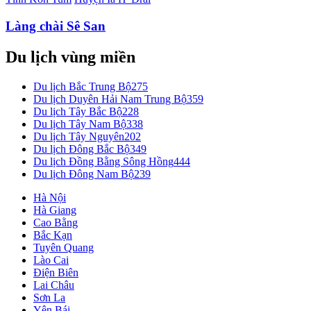
Làng chài Sê San
Du lịch vùng miền
Du lịch Bắc Trung Bộ
275
Du lịch Duyên Hải Nam Trung Bộ
359
Du lịch Tây Bắc Bộ
228
Du lịch Tây Nam Bộ
338
Du lịch Tây Nguyên
202
Du lịch Đông Bắc Bộ
349
Du lịch Đồng Bằng Sông Hồng
444
Du lịch Đông Nam Bộ
239
Hà Nội
Hà Giang
Cao Bằng
Bắc Kạn
Tuyên Quang
Lào Cai
Điện Biên
Lai Châu
Sơn La
Yên Bái