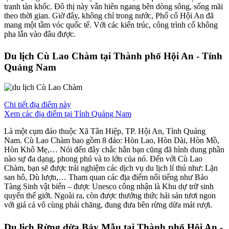
tranh tàn khốc. Đô thị này vẫn hiên ngang bên dòng sông, sống mãi
theo thời gian. Giờ đây, không chỉ trong nước, Phố cổ Hội An đã
mang một tầm vóc quốc tế. Với các kiến trúc, công trình cổ không
pha lẫn vào đâu được.
Du lịch Cù Lao Chàm tại Thành phố Hội An - Tỉnh
Quảng Nam
Chi tiết địa điểm này
Xem các địa điểm tại Tỉnh Quảng Nam
Là một cụm đảo thuộc Xã Tân Hiệp, TP. Hội An, Tỉnh Quảng
Nam. Cù Lao Chàm bao gồm 8 đảo: Hòn Lao, Hòn Dài, Hòn Mồ,
Hòn Khô Mẹ,… Nói đến đây chắc hẳn bạn cũng đã hình dung phần
nào sự đa dạng, phong phú và to lớn của nó. Đến với Cù Lao
Chàm, bạn sẽ được trải nghiệm các dịch vụ du lịch lí thú như: Lặn
san hô, Dù lượn,… Tham quan các địa điểm nổi tiếng như Bảo
Tàng Sinh vật biển – được Unesco công nhận là Khu dự trữ sinh
quyển thế giới. Ngoài ra, còn được thưởng thức hải sản tươi ngon
với giá cả vô cùng phải chăng, đung đưa bên rừng dừa mát rượi.
Du lịch Rừng dừa Bảy Mẫu tại Thành phố Hội An -