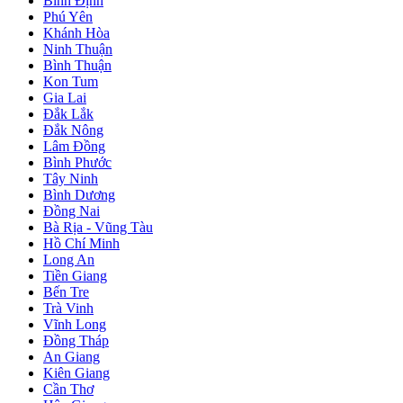
Bình Định
Phú Yên
Khánh Hòa
Ninh Thuận
Bình Thuận
Kon Tum
Gia Lai
Đắk Lắk
Đắk Nông
Lâm Đồng
Bình Phước
Tây Ninh
Bình Dương
Đồng Nai
Bà Rịa - Vũng Tàu
Hồ Chí Minh
Long An
Tiền Giang
Bến Tre
Trà Vinh
Vĩnh Long
Đồng Tháp
An Giang
Kiên Giang
Cần Thơ