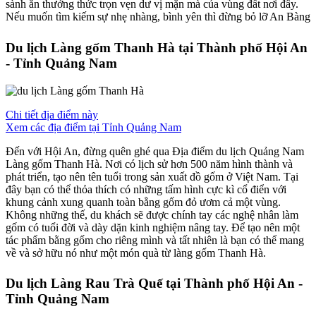
sành ăn thưởng thức trọn vẹn dư vị mặn mà của vùng đất nơi đây.
Nếu muốn tìm kiếm sự nhẹ nhàng, bình yên thì đừng bỏ lỡ An Bàng
Du lịch Làng gốm Thanh Hà tại Thành phố Hội An
- Tỉnh Quảng Nam
Chi tiết địa điểm này
Xem các địa điểm tại Tỉnh Quảng Nam
Đến với Hội An, đừng quên ghé qua Địa điểm du lịch Quảng Nam
Làng gốm Thanh Hà. Nơi có lịch sử hơn 500 năm hình thành và
phát triển, tạo nên tên tuổi trong sản xuất đồ gốm ở Việt Nam. Tại
đây bạn có thể thỏa thích có những tấm hình cực kì cổ điển với
khung cảnh xung quanh toàn bằng gốm đỏ ươm cả một vùng.
Không những thế, du khách sẽ được chính tay các nghệ nhân làm
gốm có tuổi đời và dày dặn kinh nghiệm nâng tay. Để tạo nên một
tác phẩm bằng gốm cho riêng mình và tất nhiên là bạn có thể mang
về và sở hữu nó như một món quà từ làng gốm Thanh Hà.
Du lịch Làng Rau Trà Quế tại Thành phố Hội An -
Tỉnh Quảng Nam