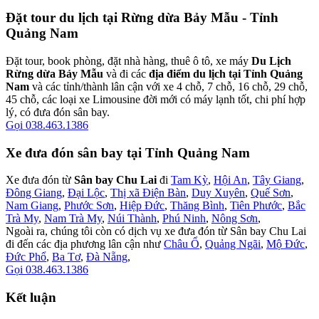
Đặt tour du lịch tại Rừng dừa Bảy Mẫu - Tỉnh
Quảng Nam
Đặt tour, book phòng, đặt nhà hàng, thuê ô tô, xe máy
Du Lịch
Rừng dừa Bảy Mẫu
và đi các
địa điểm du lịch tại Tỉnh Quảng
Nam
và các tỉnh/thành lân cận với xe 4 chỗ, 7 chỗ, 16 chỗ, 29 chỗ,
45 chỗ, các loại xe Limousine đời mới có máy lạnh tốt, chi phí hợp
lý, có đưa đón sân bay.
Gọi 038.463.1386
Xe đưa đón sân bay tại Tỉnh Quảng Nam
Xe đưa đón từ
Sân bay Chu Lai
đi
Tam Kỳ
,
Hội An
,
Tây Giang
,
Đông Giang
,
Đại Lộc
,
Thị xã Điện Bàn
,
Duy Xuyên
,
Quế Sơn
,
Nam Giang
,
Phước Sơn
,
Hiệp Đức
,
Thăng Bình
,
Tiên Phước
,
Bắc
Trà My
,
Nam Trà My
,
Núi Thành
,
Phú Ninh
,
Nông Sơn
,
Ngoài ra, chúng tôi còn có dịch vụ xe đưa đón từ Sân bay Chu Lai
đi đến các địa phương lân cận như
Châu Ổ
,
Quảng Ngãi
,
Mộ Đức
,
Đức Phổ
,
Ba Tơ
,
Đà Nẵng
,
Gọi 038.463.1386
Kết luận