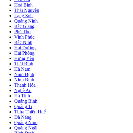
Hoà Bình
Thái Nguyên
Lạng Sơn
Quảng Ninh
Bắc Giang
Phú Thọ
Vĩnh Phúc
Bắc Ninh
Hải Dương
Hải Phòng
Hưng Yên
Thái Bình
Hà Nam
Nam Định
Ninh Bình
Thanh Hóa
Nghệ An
Hà Tĩnh
Quảng Bình
Quảng Trị
Thừa Thiên Huế
Đà Nẵng
Quảng Nam
Quảng Ngãi