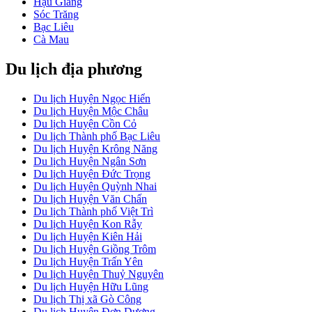
Hậu Giang
Sóc Trăng
Bạc Liêu
Cà Mau
Du lịch địa phương
Du lịch Huyện Ngọc Hiển
Du lịch Huyện Mộc Châu
Du lịch Huyện Cồn Cỏ
Du lịch Thành phố Bạc Liêu
Du lịch Huyện Krông Năng
Du lịch Huyện Ngân Sơn
Du lịch Huyện Đức Trọng
Du lịch Huyện Quỳnh Nhai
Du lịch Huyện Văn Chấn
Du lịch Thành phố Việt Trì
Du lịch Huyện Kon Rẫy
Du lịch Huyện Kiên Hải
Du lịch Huyện Giồng Trôm
Du lịch Huyện Trấn Yên
Du lịch Huyện Thuỷ Nguyên
Du lịch Huyện Hữu Lũng
Du lịch Thị xã Gò Công
Du lịch Huyện Đơn Dương