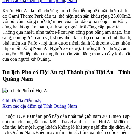
Xem các địa điểm tại Tỉnh Quảng Nam
Ký ức Hội An là một chương trình biểu diễn nghệ thuật thực cảnh
do Gami Theme Park đầu tư, thể hiện trên sân khấu rộng 25.000m2,
với bối cảnh sông nước tự nhiên của hòn đảo giữa sông Thu Bồn,
cùng hệ thống âm thanh, ánh sáng ngoài trời đẳng cấp quốc tế.
Thông qua nhiều hình thức kể chuyện công phu bằng âm nhạc, ánh
sáng, con người, cảnh vật, show diễn khắc họa quá trình hình thành,
phát triển xứ Faifo - nơi từng được mệnh danh là thương cảng nhộn
nhịp nhất Đông Nam Á. Người xem được thưởng thức những câu
chuyện nối tiếp nhau mang tính nhân văn, lãng mạn và đầy khí chất
của con người xứ Quảng.
Du lịch Phố cổ Hội An tại Thành phố Hội An - Tỉnh
Quảng Nam
Chi tiết địa điểm này
Xem các địa điểm tại Tỉnh Quảng Nam
Thuộc TOP 10 thành phố hấp dẫn nhất thế giới năm 2018 theo Tạp
chí du lịch hàng đầu của Mỹ – Travel and Leisure. Hội An là điểm
đến thu hút một lượng khách khổng lồ khi suy nghĩ đến địa điểm du
lịch Quảng Nam. Điều may mắn hơn cả, trải qua nhiều cuộc chiến