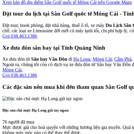
Xem bản đồ địa điểm Sân Golf quốc tế Móng Cái trên Google Maps
Đặt tour du lịch tại Sân Golf quốc tế Móng Cái - Tỉ
Đặt tour, book phòng, đặt nhà hàng, thuê ô tô, xe máy
Du Lịch Sân 
chỗ, các loại xe Limousine đời mới có máy lạnh tốt, chi phí hợp lý, c
Gọi 038.463.1386
Xe đưa đón sân bay tại Tỉnh Quảng Ninh
Xe đưa đón từ
Sân bay Vân Đồn
đi
Hạ Long
,
Móng Cái
,
Cẩm Phả
,
Ngoài ra, chúng tôi còn có dịch vụ xe đưa đón từ Sân bay Vân Đồn 
Móng Cái
,
Gọi 038.463.1386
Các đặc sản nên mua khi đến tham quan Sân Golf q
Đặc sản chả mực Hạ Long giã tay ngon
76 người đã mua
Mực được giã cho hoà quyện với những hương liệu gia truyền. Quá t
không máy móc nào có thể thay thế được.