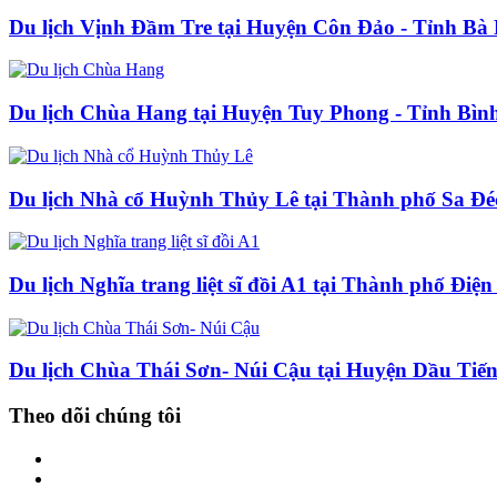
Du lịch Vịnh Đầm Tre tại Huyện Côn Đảo - Tỉnh Bà
Du lịch Chùa Hang tại Huyện Tuy Phong - Tỉnh Bì
Du lịch Nhà cổ Huỳnh Thủy Lê tại Thành phố Sa Đé
Du lịch Nghĩa trang liệt sĩ đồi A1 tại Thành phố Điệ
Du lịch Chùa Thái Sơn- Núi Cậu tại Huyện Dầu Tiế
Theo dõi chúng tôi