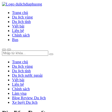
Trang chủ
Du lịch vùng
Du lịch tỉnh
Viết bài
Liên hệ
Chính sách
Bus
Trang chủ
Du lịch vùng
Du lịch tỉnh
Du lịch nước ngoài
Viết bài
Liên hệ
Chính sách
Làm visa
Blog Review Du lịch
Xe buýt Du lịch