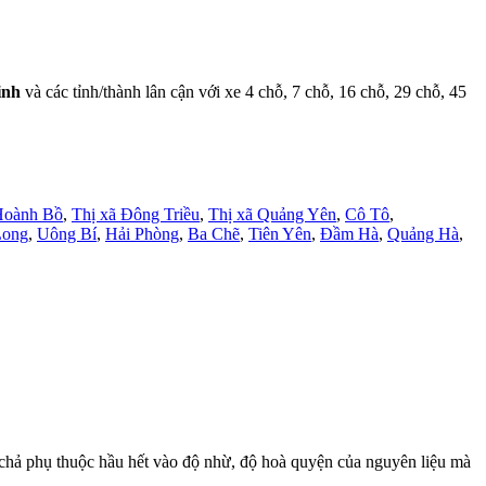
inh
và các tỉnh/thành lân cận với xe 4 chỗ, 7 chỗ, 16 chỗ, 29 chỗ, 45
Hoành Bồ
,
Thị xã Đông Triều
,
Thị xã Quảng Yên
,
Cô Tô
,
Long
,
Uông Bí
,
Hải Phòng
,
Ba Chẽ
,
Tiên Yên
,
Đầm Hà
,
Quảng Hà
,
 chả phụ thuộc hầu hết vào độ nhừ, độ hoà quyện của nguyên liệu mà