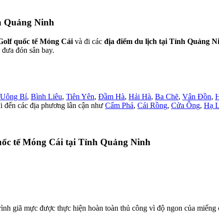
nh Quảng Ninh
Golf quốc tế Móng Cái
và đi các
địa điểm du lịch tại Tỉnh Quảng N
ó đưa đón sân bay.
Uông Bí
,
Bình Liêu
,
Tiên Yên
,
Đầm Hà
,
Hải Hà
,
Ba Chẽ
,
Vân Đồn
,
đi đến các địa phương lân cận như
Cẩm Phả
,
Cái Rồng
,
Cửa Ông
,
Hạ 
uốc tế Móng Cái tại Tỉnh Quảng Ninh
rình giã mực được thực hiện hoàn toàn thủ công vì độ ngon của miếng