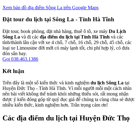
Xem bản đồ địa điểm Sông La trên Google Maps
Đặt tour du lịch tại Sông La - Tỉnh Hà Tĩnh
Đặt tour, book phòng, đặt nhà hàng, thuê ô tô, xe máy
Du Lịch
Sông La
và đi các
địa điểm du lịch tại Tỉnh Hà Tĩnh
và các
tỉnh/thành lân cận với xe 4 chỗ, 7 chỗ, 16 chỗ, 29 chỗ, 45 chỗ, các
loại xe Limousine đời mới có máy lạnh tốt, chi phí hợp lý, có đưa
đón sân bay.
Gọi 038.463.1386
Kết luận
Trên đây là một số kiến thức và kinh nghiệm
du lịch Sông La
tại
Huyện Đức Thọ - Tỉnh Hà Tĩnh. Vì mỗi người mỗi một cách nhìn
nên bài viết không thể tránh khỏi những thiếu sót, rất mong nhận
được ý kiến đóng góp từ quý đọc giả để chúng ta cùng chia sẻ được
nhiều kiến thức, kinh nghiệm hơn. Trân trọng cảm ơn!
Các địa điểm du lịch tại Huyện Đức Thọ