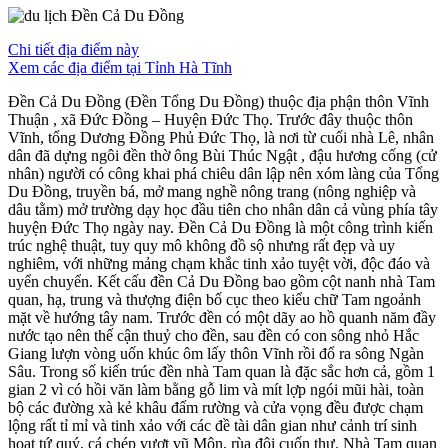
Chi tiết địa điểm này
Xem các địa điểm tại Tỉnh Hà Tĩnh
Đền Cả Du Đồng (Đền Tổng Du Đồng) thuộc địa phận thôn Vĩnh
Thuận , xã Đức Đồng – Huyện Đức Thọ. Trước đây thuộc thôn
Vĩnh, tổng Dương Đồng Phủ Đức Thọ, là nơi từ cuối nhà Lê, nhân
dân đã dựng ngôi đền thờ ông Bùi Thúc Ngật , đậu hương cống (cử
nhân) người có công khai phá chiêu dân lập nên xóm làng của Tổng
Du Đồng, truyền bá, mở mang nghề nông trang (nông nghiệp và
dâu tằm) mở trường dạy học đầu tiên cho nhân dân cả vùng phía tây
huyện Đức Thọ ngày nay. Đền Cả Du Đồng là một công trình kiến
trúc nghệ thuật, tuy quy mô không đồ sộ nhưng rất đẹp và uy
nghiêm, với những mảng chạm khắc tinh xảo tuyệt vời, độc đáo và
uyển chuyển. Kết cấu đền Cả Du Đồng bao gồm cột nanh nhà Tam
quan, hạ, trung và thượng điện bố cục theo kiểu chữ Tam ngoảnh
mặt về hướng tây nam. Trước đền có một dãy ao hồ quanh năm đầy
nước tạo nên thế cận thuỷ cho đền, sau đền có con sông nhỏ Hắc
Giang lượn vòng uốn khúc ôm lấy thôn Vĩnh rồi đổ ra sông Ngàn
Sâu. Trong số kiến trúc đền nhà Tam quan là đặc sắc hơn cả, gồm 1
gian 2 vì có hồi văn làm bằng gỗ lim và mít lợp ngói mũi hài, toàn
bộ các đường xà kẻ khâu đấm rường và cửa vọng đều được chạm
lộng rất tỉ mỉ và tinh xảo với các đề tài dân gian như cảnh trí sinh
hoạt tứ quý, cá chép vượt vũ Môn, rùa đội cuốn thư. Nhà Tam quan