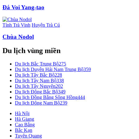
Đá Voi Yang-tao
Tỉnh Trà Vinh
Huyện Trà Cú
Chùa Nodol
Du lịch vùng miền
Du lịch Bắc Trung Bộ
275
Du lịch Duyên Hải Nam Trung Bộ
359
Du lịch Tây Bắc Bộ
228
Du lịch Tây Nam Bộ
338
Du lịch Tây Nguyên
202
Du lịch Đông Bắc Bộ
349
Du lịch Đồng Bằng Sông Hồng
444
Du lịch Đông Nam Bộ
239
Hà Nội
Hà Giang
Cao Bằng
Bắc Kạn
Tuyên Quang