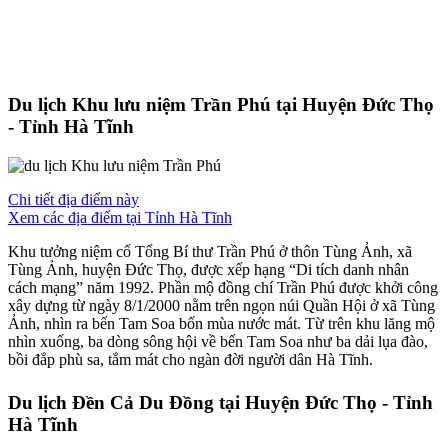
Du lịch Khu lưu niệm Trần Phú tại Huyện Đức Thọ
- Tỉnh Hà Tĩnh
Chi tiết địa điểm này
Xem các địa điểm tại Tỉnh Hà Tĩnh
Khu tưởng niệm cố Tổng Bí thư Trần Phú ở thôn Tùng Ảnh, xã
Tùng Ảnh, huyện Đức Thọ, được xếp hạng “Di tích danh nhân
cách mạng” năm 1992. Phần mộ đồng chí Trần Phú được khởi công
xây dựng từ ngày 8/1/2000 nằm trên ngọn núi Quần Hội ở xã Tùng
Ảnh, nhìn ra bến Tam Soa bốn mùa nước mát. Từ trên khu lăng mộ
nhìn xuống, ba dòng sông hội về bến Tam Soa như ba dải lụa đào,
bồi đắp phù sa, tắm mát cho ngàn đời người dân Hà Tĩnh.
Du lịch Đền Cả Du Đồng tại Huyện Đức Thọ - Tỉnh
Hà Tĩnh