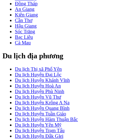
Đồng Tháp
An Giang
Kiên Giang
Cần Thơ
Hậu Giang
Sóc Trăng
Bạc Liêu
Cà Mau
Du lịch địa phương
Du lịch Thị xã Phổ Yên
Du lịch Huyện Đại Lộc
Du lịch Huyện Khánh Vĩnh
Du lịch Huyện Hoà An
Du lịch Huyện Phù Ninh
Du lịch Huyện Vũ Thư
Du lịch Huyện Krông A Na
Du lịch Huyện Quang Bình
Du lịch Huyện Tuần Giáo
Du lịch Huyện Hàm Thuận Bắc
Du lịch Huyện Yên Mỹ
Du lịch Huyện Trạm Tấu
Du lịch Huyện Đắk Glei