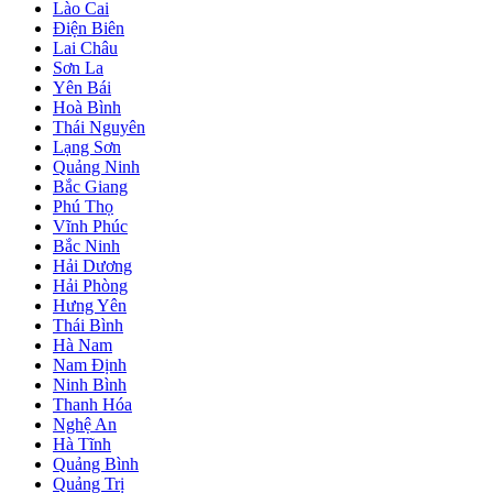
Lào Cai
Điện Biên
Lai Châu
Sơn La
Yên Bái
Hoà Bình
Thái Nguyên
Lạng Sơn
Quảng Ninh
Bắc Giang
Phú Thọ
Vĩnh Phúc
Bắc Ninh
Hải Dương
Hải Phòng
Hưng Yên
Thái Bình
Hà Nam
Nam Định
Ninh Bình
Thanh Hóa
Nghệ An
Hà Tĩnh
Quảng Bình
Quảng Trị