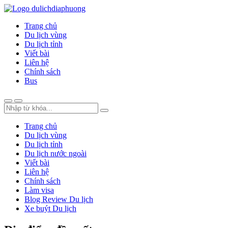
Trang chủ
Du lịch vùng
Du lịch tỉnh
Viết bài
Liên hệ
Chính sách
Bus
Trang chủ
Du lịch vùng
Du lịch tỉnh
Du lịch nước ngoài
Viết bài
Liên hệ
Chính sách
Làm visa
Blog Review Du lịch
Xe buýt Du lịch