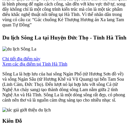
là bình phong để ngăn cách cổng, sân đền với khu vực thờ tự, song
đây không chỉ là một công trình kiến trúc mà còn là một tác phẩm
điêu khắc nghệ thuật nổi tiếng tại Hà Tĩnh. Vì thế nhân dân trong
vùng có câu ca: “Gác chuông Kẻ Thượng Hương án Xa lang Tam
quan Tự Đồng”
Du lịch Sông La tại Huyện Đức Thọ - Tỉnh Hà Tĩnh
Chi tiết địa điểm này
Xem các địa điểm tại Tỉnh Hà Tĩnh
Sông La là hợp lưu của hai sông Ngàn Phố (từ Hương Sơn đồ về)
và sông Ngàn Sâu (từ Hương Khê và Vũ Quang) tại bến Tam Soa
(Linh Cảm, Đức Thọ). Đến lượt nó lại hợp lưu với sông Cả (từ
Nghệ An chảy sang) tạo thành dòng sông Lam nằm giữa 2 tỉnh
Nghệ An và Hà Tĩnh. Sông La là một dòng sông rất đẹp, có phong
cảnh nên thơ và là nguồn cảm ứng sáng tạo cho nhiều nhạc sĩ.
Kiên Đỗ