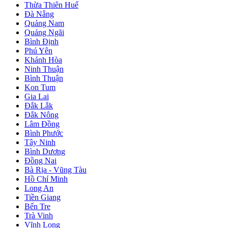
Thừa Thiên Huế
Đà Nẵng
Quảng Nam
Quảng Ngãi
Bình Định
Phú Yên
Khánh Hòa
Ninh Thuận
Bình Thuận
Kon Tum
Gia Lai
Đắk Lắk
Đắk Nông
Lâm Đồng
Bình Phước
Tây Ninh
Bình Dương
Đồng Nai
Bà Rịa - Vũng Tàu
Hồ Chí Minh
Long An
Tiền Giang
Bến Tre
Trà Vinh
Vĩnh Long