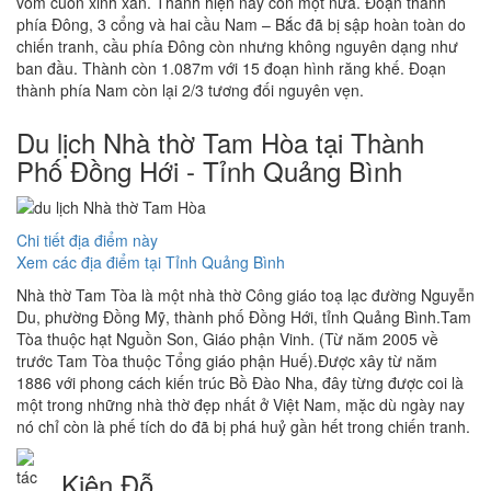
vòm cuốn xinh xắn. Thành hiện này còn một nửa. Đoạn thành
phía Đông, 3 cổng và hai cầu Nam – Bắc đã bị sập hoàn toàn do
chiến tranh, cầu phía Đông còn nhưng không nguyên dạng như
ban đầu. Thành còn 1.087m với 15 đoạn hình răng khế. Đoạn
thành phía Nam còn lại 2/3 tương đối nguyên vẹn.
Du lịch Nhà thờ Tam Hòa tại Thành
Phố Đồng Hới - Tỉnh Quảng Bình
Chi tiết địa điểm này
Xem các địa điểm tại Tỉnh Quảng Bình
Nhà thờ Tam Tòa là một nhà thờ Công giáo toạ lạc đường Nguyễn
Du, phường Đồng Mỹ, thành phố Đồng Hới, tỉnh Quảng Bình.Tam
Tòa thuộc hạt Nguồn Son, Giáo phận Vinh. (Từ năm 2005 về
trước Tam Tòa thuộc Tổng giáo phận Huế).Được xây từ năm
1886 với phong cách kiến trúc Bồ Đào Nha, đây từng được coi là
một trong những nhà thờ đẹp nhất ở Việt Nam, mặc dù ngày nay
nó chỉ còn là phế tích do đã bị phá huỷ gần hết trong chiến tranh.
Kiên Đỗ