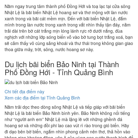
Nằm ngay trung tâm thành phố Đồng Hới và toạ lạc tại cửa sông
Nhật Lệ là bãi biển Nhật Lệ hoang sơ và thơ mộng với làn nước
xanh trong và bãi cát mềm mịn. Đến với bãi biển Nhật Lệ, đắm
mình trong làn nước trong xanh trong vắt nhìn thấy tận đáy, nằm
trải dài trên bờ cát trắng mịn lóng lánh rực rỡ dưới nắng, đùa
nghịch với những lớp sóng biển vỗ vào bờ tung bọt trắng xoá, bạn
sẽ cảm thấy vô cùng sảng khoái và thư thái trong không gian giao
thoa giữa mây, trời, sông, nước hoang sơ này.
Du lịch bãi biển Bảo Ninh tại Thành
Phố Đồng Hới - Tỉnh Quảng Bình
Chi tiết địa điểm này
Xem các địa điểm tại Tỉnh Quảng Bình
Nằm trải dọc theo dòng sông Nhật Lệ và tiếp giáp với bãi biển
Nhật Lệ là bãi biển Bảo Ninh bình yên. Bảo Ninh không nổi tiếng
như “người anh em” Nhật Lệ mà lặng lẽ với những ghềnh đá
hoang sơ và những đồi phi lao cao vút rì rào trong gió biển. Hãy
đi dạo bên bờ biển, ngắm nhìn phong cảnh nên thơ, thả hồn vào
không gian khoáng đãng, yên ả của vùng non nước thanh bình để