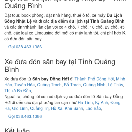
Quảng Bình
Đặt tour, book phòng, đặt nhà hàng, thuê ô tô, xe máy
Du Lịch
Sông Nhật Lệ
và đi các
địa điểm du lịch tại Tỉnh Quảng Bình
và các tỉnh/thành lân cận với xe 4 chỗ, 7 chỗ, 16 chỗ, 29 chỗ, 45
chỗ, các loại xe Limousine đời mới có máy lạnh tốt, chi phí hợp lý,
có đưa đón sân bay.
Gọi 038.463.1386
Xe đưa đón sân bay tại Tỉnh Quảng
Bình
Xe đưa đón từ
Sân bay Đồng Hới
đi
Thành Phố Đồng Hới
,
Minh
Hóa
,
Tuyên Hóa
,
Quảng Trạch
,
Bố Trạch
,
Quảng Ninh
,
Lệ Thủy
,
Thị xã Ba Đồn
,
Ngoài ra, chúng tôi còn có dịch vụ xe đưa đón từ Sân bay Đồng
Hới đi đến các địa phương lân cận như
Hà Tĩnh
,
Kỳ Anh
,
Đông
Hà
,
Gio Linh
,
Quảng Trị
,
Hồ Xá
,
Khe Sanh
,
Lao Bảo
,
Gọi 038.463.1386
Kết luận