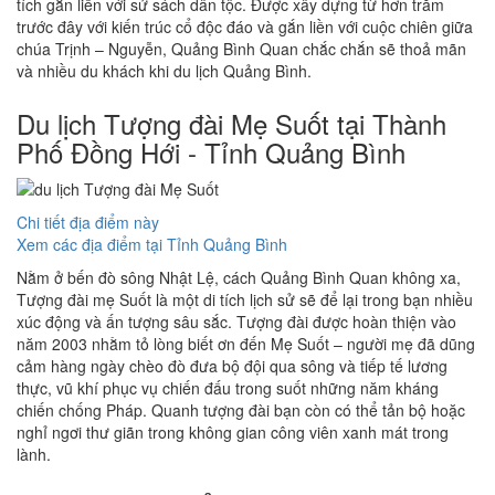
tích gắn liền với sử sách dân tộc. Được xây dựng từ hơn trăm
trước đây với kiến trúc cổ độc đáo và gắn liền với cuộc chiên giữa
chúa Trịnh – Nguyễn, Quảng Bình Quan chắc chắn sẽ thoả mãn
và nhiều du khách khi du lịch Quảng Bình.
Du lịch Tượng đài Mẹ Suốt tại Thành
Phố Đồng Hới - Tỉnh Quảng Bình
Chi tiết địa điểm này
Xem các địa điểm tại Tỉnh Quảng Bình
Nằm ở bến đò sông Nhật Lệ, cách Quảng Bình Quan không xa,
Tượng đài mẹ Suốt là một di tích lịch sử sẽ để lại trong bạn nhiều
xúc động và ấn tượng sâu sắc. Tượng đài được hoàn thiện vào
năm 2003 nhằm tỏ lòng biết ơn đến Mẹ Suốt – người mẹ đã dũng
cảm hàng ngày chèo đò đưa bộ đội qua sông và tiếp tế lương
thực, vũ khí phục vụ chiến đấu trong suốt những năm kháng
chiến chống Pháp. Quanh tượng đài bạn còn có thể tản bộ hoặc
nghỉ ngơi thư giãn trong không gian công viên xanh mát trong
lành.