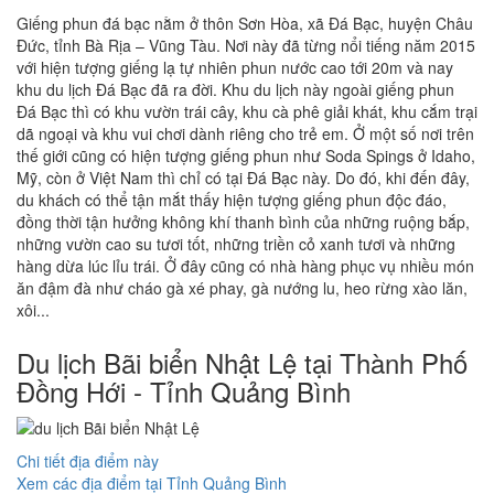
Giếng phun đá bạc nằm ở thôn Sơn Hòa, xã Đá Bạc, huyện Châu
Đức, tỉnh Bà Rịa – Vũng Tàu. Nơi này đã từng nổi tiếng năm 2015
với hiện tượng giếng lạ tự nhiên phun nước cao tới 20m và nay
khu du lịch Đá Bạc đã ra đời. Khu du lịch này ngoài giếng phun
Đá Bạc thì có khu vườn trái cây, khu cà phê giải khát, khu cắm trại
dã ngoại và khu vui chơi dành riêng cho trẻ em. Ở một số nơi trên
thế giới cũng có hiện tượng giếng phun như Soda Spings ở Idaho,
Mỹ, còn ở Việt Nam thì chỉ có tại Đá Bạc này. Do đó, khi đến đây,
du khách có thể tận mắt thấy hiện tượng giếng phun độc đáo,
đồng thời tận hưởng không khí thanh bình của những ruộng bắp,
những vườn cao su tươi tốt, những triền cỏ xanh tươi và những
hàng dừa lúc lỉu trái. Ở đây cũng có nhà hàng phục vụ nhiều món
ăn đậm đà như cháo gà xé phay, gà nướng lu, heo rừng xào lăn,
xôi...
Du lịch Bãi biển Nhật Lệ tại Thành Phố
Đồng Hới - Tỉnh Quảng Bình
Chi tiết địa điểm này
Xem các địa điểm tại Tỉnh Quảng Bình