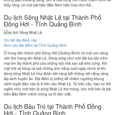
thấy rằng: có một bãi biển Bảo Ninh hiền hoà như thế…
Du lịch Sông Nhật Lệ tại Thành Phố
Đồng Hới - Tỉnh Quảng Bình
Chi tiết địa điểm này
Xem các địa điểm tại Tỉnh Quảng Bình
Ở trung tâm thành phố Đồng Hới (Quảng Bình) có một con sông
nên thơ mang tên Nhật Lệ. Dòng sông như một dải lụa dài mềm
mại ôm lấy thành phố của những toà nhà san sát khô cứng. Khi
mặt trời xế bóng và toả những ánh nắng cuối ngày chính là khi
dòng sông Nhật Lệ như được dát vàng bởi những vệt nắng vàng
lấp lánh huyền ảo. Địa điểm lý tưởng để chiêm ngưỡng khung
cảnh tuyệt diệu này là ở trên cầu Nhật Lệ. Từ trên cầu, bạn có thể
ngắm nhìn một bên là sông Nhật Lệ thơ mộng, còn một bên là bãi
biển Bảo Ninh mênh mông xa tít tầm mắt.
Du lịch Bàu Tró tại Thành Phố Đồng
Hới - Tỉnh Quảng Bình