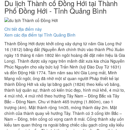
Du lịch Thành cổ Đồng Hới tại Thành
Phố Đồng Hới - Tỉnh Quảng Bình
Chi tiết địa điểm này
Xem các địa điểm tại Tỉnh Quảng Bình
Thành Đồng Hới được khởi công xây dựng từ năm Gia Long thứ
16 (1812) bằng đất (Nguyễn Ánh chính thức vào thành Phú Xuân
ngày 15 tháng 6 năm 1802 lên ngôi hoàng đế đặt niên hiệu là Gia
Long). Thành được xây ngay trên mảnh đất xưa kia chúa Nguyễn
Phúc Nguyên cho xây bức luỹ Trấn Ninh (luỹ Đào Duy Từ 1631)
và đồn Động Hải 1774. Tám năm sau khi Gia Long mất, Minh
Mạng nối ngôi, ông đã nhờ một sĩ quan người Pháp thiết kế lại
thành Đồng Hới và xây lại bằng gạch (1824) theo kiểu vô băng,
thành luỹ quân sự, thành có kiến trúc đẹp, hình múi khế, 4 múi to,
4 múi nhỏ, 4 múi nhỏ theo hướng Tây Nam – Đông Bắc và Tây
Bắc – Đông Nam. Chu vi thành 465 trượng (1.860m), cao 1
trượng (4m). Mặt thành rộng 1m35, móng thành dày 2m. Mặt
chính của thành quay về hướng Tây. Thành có 3 cổng lớn Bắc –
Nam – Đông, trên cổng có vọng canh 8 mái. Cổng thành xây uốn
kiểu tam quan thông ra ngoài bằng chiếc cầu gạch cũng xây kiểu