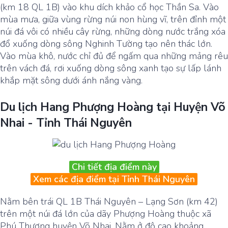
(km 18 QL 1B) vào khu dích khảo cổ học Thần Sa. Vào
mùa mưa, giữa vùng rừng núi non hùng vĩ, trên đỉnh một
núi đá vôi có nhiều cây rừng, những dòng nước trắng xóa
đổ xuống dòng sông Nghinh Tường tạo nên thác lớn.
Vào mùa khô, nước chỉ đủ để ngấm qua những mảng rêu
trên vách đá, rơi xuống dòng sông xanh tạo sự lấp lánh
khắp mặt sông dưới ánh nắng vàng.
Du lịch Hang Phượng Hoàng tại Huyện Võ
Nhai - Tỉnh Thái Nguyên
Chi tiết địa điểm này
Xem các địa điểm tại Tỉnh Thái Nguyên
Nằm bên trái QL 1B Thái Nguyên – Lạng Sơn (km 42)
trên một núi đá lớn của dãy Phượng Hoàng thuộc xã
Phú Thượng huyện Võ Nhai. Nằm ở độ cao khoảng