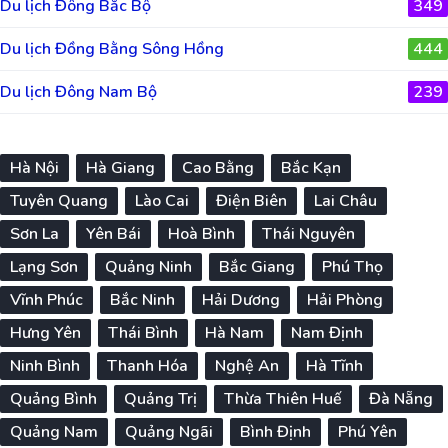
Du lịch Đông Bắc Bộ
349
Du lịch Đồng Bằng Sông Hồng
444
Du lịch Đông Nam Bộ
239
Hà Nội
Hà Giang
Cao Bằng
Bắc Kạn
Tuyên Quang
Lào Cai
Điện Biên
Lai Châu
Sơn La
Yên Bái
Hoà Bình
Thái Nguyên
Lạng Sơn
Quảng Ninh
Bắc Giang
Phú Thọ
Vĩnh Phúc
Bắc Ninh
Hải Dương
Hải Phòng
Hưng Yên
Thái Bình
Hà Nam
Nam Định
Ninh Bình
Thanh Hóa
Nghệ An
Hà Tĩnh
Quảng Bình
Quảng Trị
Thừa Thiên Huế
Đà Nẵng
Quảng Nam
Quảng Ngãi
Bình Định
Phú Yên