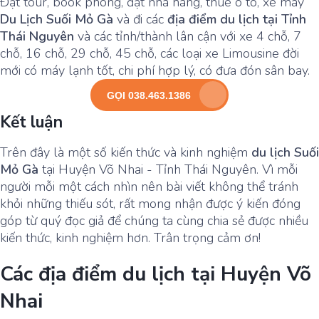
Đặt tour, book phòng, đặt nhà hàng, thuê ô tô, xe máy
Du Lịch Suối Mỏ Gà
và đi các
địa điểm du lịch tại Tỉnh
Thái Nguyên
và các tỉnh/thành lân cận với xe 4 chỗ, 7
chỗ, 16 chỗ, 29 chỗ, 45 chỗ, các loại xe Limousine đời
mới có máy lạnh tốt, chi phí hợp lý, có đưa đón sân bay.
GỌI 038.463.1386
Kết luận
Trên đây là một số kiến thức và kinh nghiệm
du lịch Suối
Mỏ Gà
tại Huyện Võ Nhai - Tỉnh Thái Nguyên. Vì mỗi
người mỗi một cách nhìn nên bài viết không thể tránh
khỏi những thiếu sót, rất mong nhận được ý kiến đóng
góp từ quý đọc giả để chúng ta cùng chia sẻ được nhiều
kiến thức, kinh nghiệm hơn. Trân trọng cảm ơn!
Các địa điểm du lịch tại Huyện Võ
Nhai