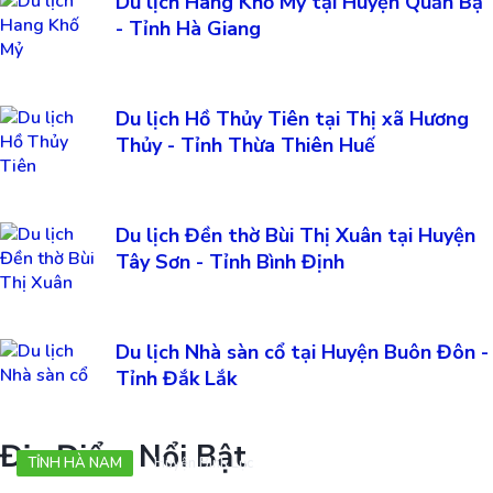
Du lịch Hang Khố Mỷ tại Huyện Quản Bạ
- Tỉnh Hà Giang
Du lịch Hồ Thủy Tiên tại Thị xã Hương
Thủy - Tỉnh Thừa Thiên Huế
Du lịch Đền thờ Bùi Thị Xuân tại Huyện
Tây Sơn - Tỉnh Bình Định
Du lịch Nhà sàn cổ tại Huyện Buôn Đôn -
Tỉnh Đắk Lắk
Địa Điểm Nổi Bật
TỈNH HÀ NAM
Huyện Bình Lục