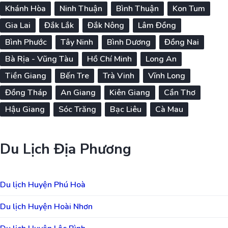
Khánh Hòa
Ninh Thuận
Bình Thuận
Kon Tum
Gia Lai
Đắk Lắk
Đắk Nông
Lâm Đồng
Bình Phước
Tây Ninh
Bình Dương
Đồng Nai
Bà Rịa - Vũng Tàu
Hồ Chí Minh
Long An
Tiền Giang
Bến Tre
Trà Vinh
Vĩnh Long
Đồng Tháp
An Giang
Kiên Giang
Cần Thơ
Hậu Giang
Sóc Trăng
Bạc Liêu
Cà Mau
Du Lịch Địa Phương
Du lịch Huyện Phú Hoà
Du lịch Huyện Hoài Nhơn