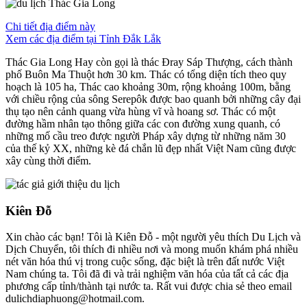
Chi tiết địa điểm này
Xem các địa điểm tại Tỉnh Đắk Lắk
Thác Gia Long Hay còn gọi là thác Đray Sáp Thượng, cách thành
phố Buôn Ma Thuột hơn 30 km. Thác có tổng diện tích theo quy
hoạch là 105 ha, Thác cao khoảng 30m, rộng khoảng 100m, bằng
với chiều rộng của sông Serepôk được bao quanh bởi những cây đại
thụ tạo nên cảnh quang vừa hùng vĩ và hoang sơ. Thác có một
đường hầm nhân tạo thông giữa các con đường xung quanh, có
những mố cầu treo được người Pháp xây dựng từ những năm 30
của thế kỷ XX, những kè đá chắn lũ đẹp nhất Việt Nam cũng được
xây cùng thời điểm.
Kiên Đỗ
Xin chào các bạn! Tôi là Kiên Đỗ - một người yêu thích Du Lịch và
Dịch Chuyển, tôi thích đi nhiều nơi và mong muốn khám phá nhiều
nét văn hóa thú vị trong cuộc sống, đặc biệt là trên đất nước Việt
Nam chúng ta. Tôi đã đi và trải nghiệm văn hóa của tất cả các địa
phương cấp tỉnh/thành tại nước ta. Rất vui được chia sẻ theo email
dulichdiaphuong@hotmail.com.