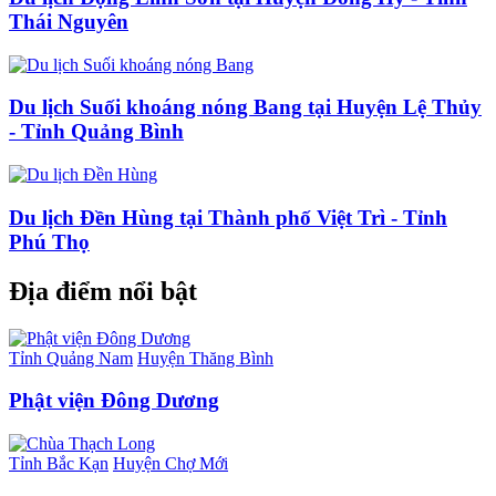
Thái Nguyên
Du lịch Suối khoáng nóng Bang tại Huyện Lệ Thủy
- Tỉnh Quảng Bình
Du lịch Đền Hùng tại Thành phố Việt Trì - Tỉnh
Phú Thọ
Địa điểm nổi bật
Tỉnh Quảng Nam
Huyện Thăng Bình
Phật viện Đông Dương
Tỉnh Bắc Kạn
Huyện Chợ Mới