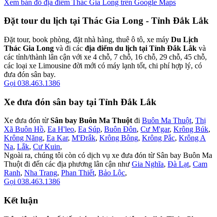
Xem bản đồ địa điểm Thác Gia Long trên Google Maps
Đặt tour du lịch tại Thác Gia Long - Tỉnh Đắk Lắk
Đặt tour, book phòng, đặt nhà hàng, thuê ô tô, xe máy
Du Lịch
Thác Gia Long
và đi các
địa điểm du lịch tại Tỉnh Đắk Lắk
và
các tỉnh/thành lân cận với xe 4 chỗ, 7 chỗ, 16 chỗ, 29 chỗ, 45 chỗ,
các loại xe Limousine đời mới có máy lạnh tốt, chi phí hợp lý, có
đưa đón sân bay.
Gọi 038.463.1386
Xe đưa đón sân bay tại Tỉnh Đắk Lắk
Xe đưa đón từ
Sân bay Buôn Ma Thuột
đi
Buôn Ma Thuột
,
Thị
Xã Buôn Hồ
,
Ea H'leo
,
Ea Súp
,
Buôn Đôn
,
Cư M'gar
,
Krông Búk
,
Krông Năng
,
Ea Kar
,
M'Đrắk
,
Krông Bông
,
Krông Pắc
,
Krông A
Na
,
Lắk
,
Cư Kuin
,
Ngoài ra, chúng tôi còn có dịch vụ xe đưa đón từ Sân bay Buôn Ma
Thuột đi đến các địa phương lân cận như
Gia Nghĩa
,
Đà Lạt
,
Cam
Ranh
,
Nha Trang
,
Phan Thiết
,
Bảo Lộc
,
Gọi 038.463.1386
Kết luận