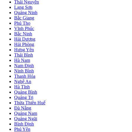
Thái Nguyên
Lạng Sơn
Quảng Ninh
Bắc Giang
Phú Thọ
Vĩnh Phúc
Bắc Ninh
Hải Dương
Hải Phòng
Hưng Yên
Thái Bình
Hà Nam
Nam Định
Ninh Bình
Thanh Hóa
Nghệ An
Hà Tĩnh
Quảng Bình
Quảng Trị
Thừa Thiên Huế
Đà Nẵng
Quảng Nam
Quảng Ngãi
Bình Định
Phú Yên