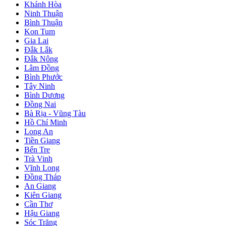
Khánh Hòa
Ninh Thuận
Bình Thuận
Kon Tum
Gia Lai
Đắk Lắk
Đắk Nông
Lâm Đồng
Bình Phước
Tây Ninh
Bình Dương
Đồng Nai
Bà Rịa - Vũng Tàu
Hồ Chí Minh
Long An
Tiền Giang
Bến Tre
Trà Vinh
Vĩnh Long
Đồng Tháp
An Giang
Kiên Giang
Cần Thơ
Hậu Giang
Sóc Trăng