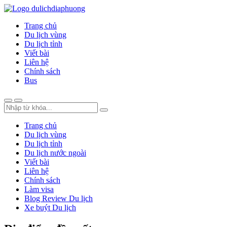
Trang chủ
Du lịch vùng
Du lịch tỉnh
Viết bài
Liên hệ
Chính sách
Bus
Trang chủ
Du lịch vùng
Du lịch tỉnh
Du lịch nước ngoài
Viết bài
Liên hệ
Chính sách
Làm visa
Blog Review Du lịch
Xe buýt Du lịch