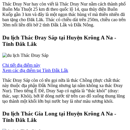
Thác Đray Nur hay còn viết là Thác Dray Nur nằm cách thành phố
Buôn Ma Thuột 25 km đi theo quốc lộ 14, qua thủy điện Buôn
Kuốp‎ gần 3 km và đây là một ngọn thác hùng vĩ mà thiên nhiên đã
ban tặng cho Đăk Lăk. Thác có chiều dài trên 250m, chiều cao trên
30m nối liền đôi bờ 2 tỉnh Đắk Lắk và Đắk Nông.
Du lịch Thác Đray Sáp tại Huyện Krông A Na -
Tỉnh Đắk Lắk
Chi tiết địa điểm này
Xem các địa điểm tại Tỉnh Đắk Lắk
Thác Đray Sáp còn có tên gọi nữa là thác Chồng (thực chất thác
này thuộc địa phận Đắk Nông nhưng lại nằm không xa thác Đray
Nur). Theo tiếng Ê Đê, Dray Sap có nghĩa là “thác khói” (dray:
thác, sap: Khói), bởi lẽ dòng nước từ trên cao đổ xuống thung lũng
tạo thành một khối lớn bụi nước bay là như màu sương khói.
Du lịch Thác Gia Long tại Huyện Krông A Na -
Tỉnh Đắk Lắk