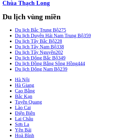
Chùa Thạch Long
Du lịch vùng miền
Du lịch Bắc Trung Bộ
275
Du lịch Duyên Hải Nam Trung Bộ
359
Du lịch Tây Bắc Bộ
228
Du lịch Tây Nam Bộ
338
Du lịch Tây Nguyên
202
Du lịch Đông Bắc Bộ
349
Du lịch Đồng Bằng Sông Hồng
444
Du lịch Đông Nam Bộ
239
Hà Nội
Hà Giang
Cao Bằng
Bắc Kạn
Tuyên Quang
Lào Cai
Điện Biên
Lai Châu
Sơn La
Yên Bái
Hoà Bình