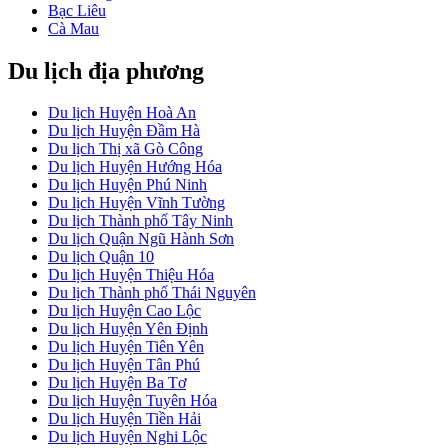
Bạc Liêu
Cà Mau
Du lịch địa phương
Du lịch Huyện Hoà An
Du lịch Huyện Đầm Hà
Du lịch Thị xã Gò Công
Du lịch Huyện Hướng Hóa
Du lịch Huyện Phú Ninh
Du lịch Huyện Vĩnh Tường
Du lịch Thành phố Tây Ninh
Du lịch Quận Ngũ Hành Sơn
Du lịch Quận 10
Du lịch Huyện Thiệu Hóa
Du lịch Thành phố Thái Nguyên
Du lịch Huyện Cao Lộc
Du lịch Huyện Yên Định
Du lịch Huyện Tiên Yên
Du lịch Huyện Tân Phú
Du lịch Huyện Ba Tơ
Du lịch Huyện Tuyên Hóa
Du lịch Huyện Tiền Hải
Du lịch Huyện Nghi Lộc