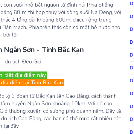
D
 con suối nhỏ bắt nguồn từ đỉnh núi Phia Sliểng
ảng 88 m thì hợp thủy với dòng suối Nà Đeng, với
D
 thác 4 tầng dài khoảng 600m, chiều rộng trung
i Bản Mạch. Phía trên thác còn có một hồ nước nhỏ
D
bơi lội.
D
ện Ngân Sơn - Tỉnh Bắc Kạn
D
D
hi tiết địa điểm này
D
địa điểm tại Tỉnh Bắc Kạn
D
c lộ 3 đoạn từ Bắc Kạn lên Cao Bằng, cách thành
 tâm huyện Ngân Sơn khoảng 10km. Với độ cao
D
 Gió thường xuyên có sương phủ quanh năm. Đây là
du lịch Cao Bằng, các bạn có thể mua rất nhiêu các
D
 tại đây.
D