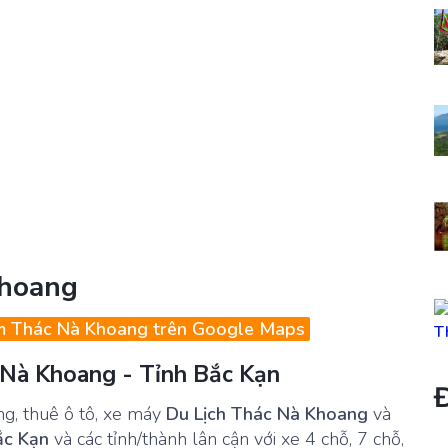
Khoang
m Thác Nà Khoang trên Google Maps
c Nà Khoang - Tỉnh Bắc Kạn
Đ
ng, thuê ô tô, xe máy
Du Lịch Thác Nà Khoang
và
Bắc Kạn
và các tỉnh/thành lân cận với xe 4 chỗ, 7 chỗ,