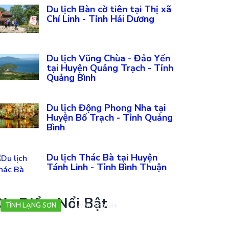
Du lịch Bàn cờ tiên tại Thị xã
Chí Linh - Tỉnh Hải Dương
Du lịch Vũng Chùa - Đảo Yến
tại Huyện Quảng Trạch - Tỉnh
Quảng Bình
Du lịch Động Phong Nha tại
Huyện Bố Trạch - Tỉnh Quảng
Bình
Du lịch Thác Bà tại Huyện
Tánh Linh - Tỉnh Bình Thuận
ịa Điểm Nổi Bật
TỈNH LẠNG SƠN
Huyện Bình Gia
Thác Đăng Mò