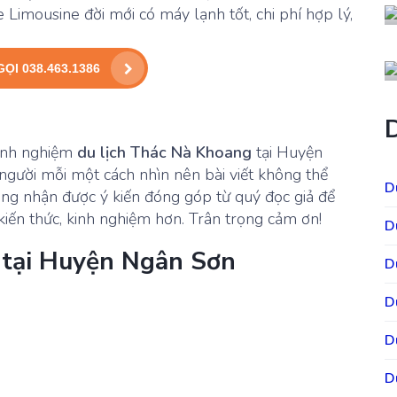
e Limousine đời mới có máy lạnh tốt, chi phí hợp lý,
GỌI 038.463.1386
kinh nghiệm
du lịch Thác Nà Khoang
tại Huyện
người mỗi một cách nhìn nên bài viết không thể
D
ong nhận được ý kiến đóng góp từ quý đọc giả để
kiến thức, kinh nghiệm hơn. Trân trọng cảm ơn!
D
h tại Huyện Ngân Sơn
D
D
D
D