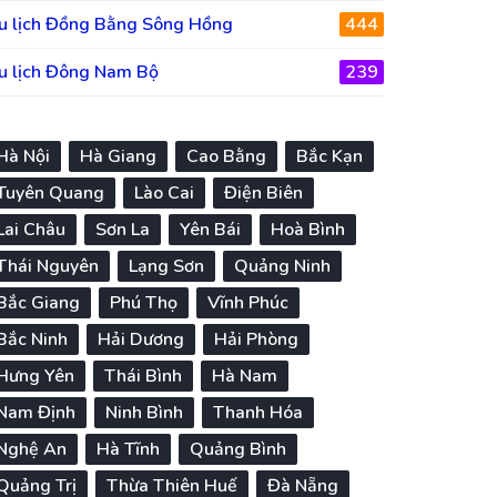
u lịch Đồng Bằng Sông Hồng
444
u lịch Đông Nam Bộ
239
Hà Nội
Hà Giang
Cao Bằng
Bắc Kạn
Tuyên Quang
Lào Cai
Điện Biên
Lai Châu
Sơn La
Yên Bái
Hoà Bình
Thái Nguyên
Lạng Sơn
Quảng Ninh
Bắc Giang
Phú Thọ
Vĩnh Phúc
Bắc Ninh
Hải Dương
Hải Phòng
Hưng Yên
Thái Bình
Hà Nam
Nam Định
Ninh Bình
Thanh Hóa
Nghệ An
Hà Tĩnh
Quảng Bình
Quảng Trị
Thừa Thiên Huế
Đà Nẵng