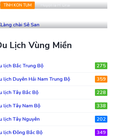
TỈNH KON TUM
Huyện Ia H' Drai
Làng chài Sê San
Du Lịch Vùng Miền
u lịch Bắc Trung Bộ
275
u lịch Duyên Hải Nam Trung Bộ
359
u lịch Tây Bắc Bộ
228
u lịch Tây Nam Bộ
338
u lịch Tây Nguyên
202
u lịch Đông Bắc Bộ
349