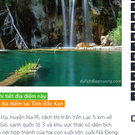
hi tiết địa điểm này
địa điểm tại Tỉnh Bắc Kạn
ạ, huyện Na Rì, cách thị trấn Yến Lạc 5 km về
ó, cạnh quốc lộ 3 và khu vực thác có diện tích
nơi hợp thành của hai con suối lớn, suối Nà Đeng