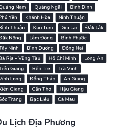
Quảng Nam
Quảng Ngãi
Bình Định
Phú Yên
Khánh Hòa
Ninh Thuận
Bình Thuận
Kon Tum
Gia Lai
Đắk Lắk
Đắk Nông
Lâm Đồng
Bình Phước
Tây Ninh
Bình Dương
Đồng Nai
Bà Rịa - Vũng Tàu
Hồ Chí Minh
Long An
Tiền Giang
Bến Tre
Trà Vinh
Vĩnh Long
Đồng Tháp
An Giang
Kiên Giang
Cần Thơ
Hậu Giang
Sóc Trăng
Bạc Liêu
Cà Mau
Du Lịch Địa Phương