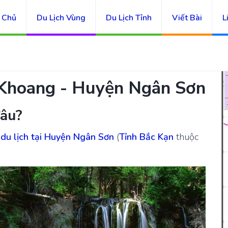
 Chủ
Du Lịch Vùng
Du Lịch Tỉnh
Viết Bài
L
 Khoang - Huyện Ngân Sơn
âu?
 du lịch tại Huyện Ngân Sơn
(
Tỉnh Bắc Kạn
thuộc