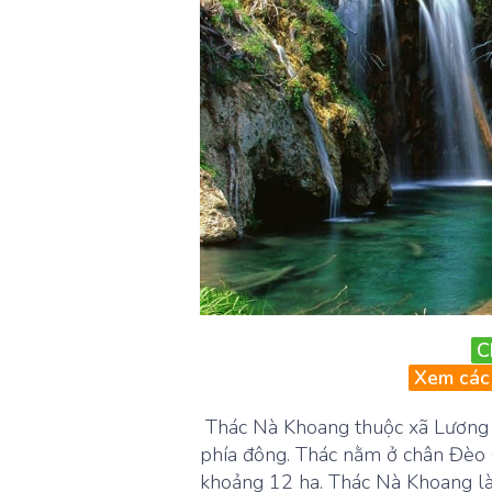
C
Xem các 
Thác Nà Khoang thuộc xã Lương H
phía đông. Thác nằm ở chân Đèo Gi
khoảng 12 ha. Thác Nà Khoang là 