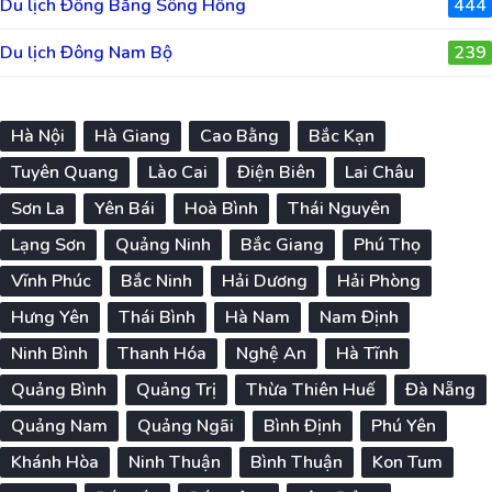
Du lịch Đồng Bằng Sông Hồng
444
Du lịch Đông Nam Bộ
239
Hà Nội
Hà Giang
Cao Bằng
Bắc Kạn
Tuyên Quang
Lào Cai
Điện Biên
Lai Châu
Sơn La
Yên Bái
Hoà Bình
Thái Nguyên
Lạng Sơn
Quảng Ninh
Bắc Giang
Phú Thọ
Vĩnh Phúc
Bắc Ninh
Hải Dương
Hải Phòng
Hưng Yên
Thái Bình
Hà Nam
Nam Định
Ninh Bình
Thanh Hóa
Nghệ An
Hà Tĩnh
Quảng Bình
Quảng Trị
Thừa Thiên Huế
Đà Nẵng
Quảng Nam
Quảng Ngãi
Bình Định
Phú Yên
Khánh Hòa
Ninh Thuận
Bình Thuận
Kon Tum