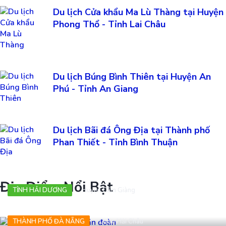
Du lịch Cửa khẩu Ma Lù Thàng tại Huyện
Phong Thổ - Tỉnh Lai Châu
Du lịch Búng Bình Thiên tại Huyện An
Phú - Tỉnh An Giang
Du lịch Bãi đá Ông Địa tại Thành phố
Phan Thiết - Tỉnh Bình Thuận
Địa Điểm Nổi Bật
TỈNH HẢI DƯƠNG
Huyện Cẩm Giàng
Khu lưu niệm Tự lực văn đoàn
THÀNH PHỐ ĐÀ NẴNG
Quận Hải Châu