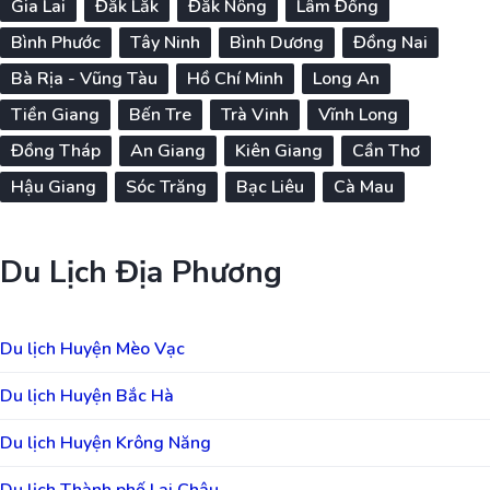
Gia Lai
Đắk Lắk
Đắk Nông
Lâm Đồng
Bình Phước
Tây Ninh
Bình Dương
Đồng Nai
Bà Rịa - Vũng Tàu
Hồ Chí Minh
Long An
Tiền Giang
Bến Tre
Trà Vinh
Vĩnh Long
Đồng Tháp
An Giang
Kiên Giang
Cần Thơ
Hậu Giang
Sóc Trăng
Bạc Liêu
Cà Mau
Du Lịch Địa Phương
Du lịch Huyện Mèo Vạc
Du lịch Huyện Bắc Hà
Du lịch Huyện Krông Năng