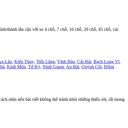
ỉnh/thành lân cận với xe 4 chỗ, 7 chỗ, 16 chỗ, 29 chỗ, 45 chỗ, các
An Lão
,
Kiến Thuỵ
,
Tiên Lãng
,
Vĩnh Bảo
,
Cát Hải
,
Bạch Long Vĩ
,
hả
,
Kinh Môn
,
Tứ Kỳ
,
Ninh Giang
,
An Bài
,
Quỳnh Côi
,
Đông
h nhìn nên bài viết không thể tránh khỏi những thiếu sót, rất mong