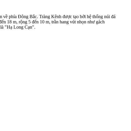
m về phía Đông Bắc. Tràng Kênh được tạo bởi hệ thống núi đá
đến 18 m, rộng 5 đến 10 m, trần hang vút nhọn như gách
 là "Hạ Long Cạn".