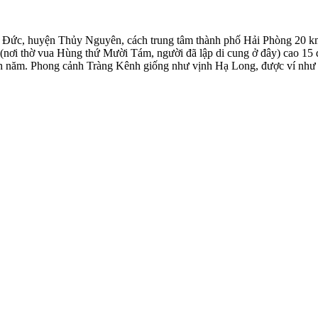
nh Đức, huyện Thủy Nguyên, cách trung tâm thành phố Hải Phòng 20 k
(nơi thờ vua Hùng thứ Mười Tám, người đã lập di cung ở đây) cao 15 
anh năm. Phong cảnh Tràng Kênh giống như vịnh Hạ Long, được ví như