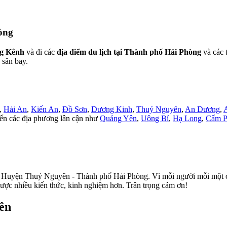
òng
ng Kênh
và đi các
địa điểm du lịch tại Thành phố Hải Phòng
và các t
 sân bay.
,
Hải An
,
Kiến An
,
Đồ Sơn
,
Dương Kinh
,
Thuỷ Nguyên
,
An Dương
,
đến các địa phương lân cận như
Quảng Yên
,
Uông Bí
,
Hạ Long
,
Cẩm P
 Huyện Thuỷ Nguyên - Thành phố Hải Phòng. Vì mỗi người mỗi một các
được nhiều kiến thức, kinh nghiệm hơn. Trân trọng cảm ơn!
ên