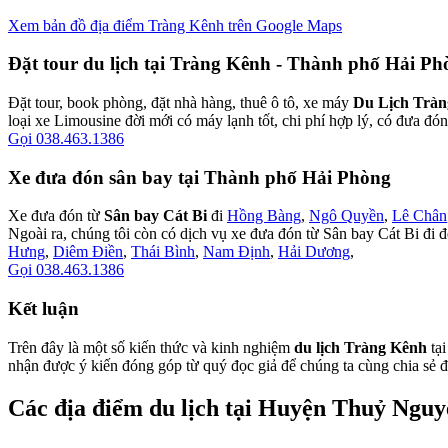
Xem bản đồ địa điểm Tràng Kênh trên Google Maps
Đặt tour du lịch tại Tràng Kênh - Thành phố Hải Ph
Đặt tour, book phòng, đặt nhà hàng, thuê ô tô, xe máy
Du Lịch Trà
loại xe Limousine đời mới có máy lạnh tốt, chi phí hợp lý, có đưa đón
Gọi 038.463.1386
Xe đưa đón sân bay tại Thành phố Hải Phòng
Xe đưa đón từ
Sân bay Cát Bi
đi
Hồng Bàng
,
Ngô Quyền
,
Lê Chân
Ngoài ra, chúng tôi còn có dịch vụ xe đưa đón từ Sân bay Cát Bi đi 
Hưng
,
Diêm Điền
,
Thái Bình
,
Nam Định
,
Hải Dương
,
Gọi 038.463.1386
Kết luận
Trên đây là một số kiến thức và kinh nghiệm
du lịch Tràng Kênh
tại
nhận được ý kiến đóng góp từ quý đọc giả để chúng ta cùng chia sẻ 
Các địa điểm du lịch tại Huyện Thuỷ Nguy