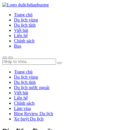
Trang chủ
Du lịch vùng
Du lịch tỉnh
Viết bài
Liên hệ
Chính sách
Bus
Trang chủ
Du lịch vùng
Du lịch tỉnh
Du lịch nước ngoài
Viết bài
Liên hệ
Chính sách
Làm visa
Blog Review Du lịch
Xe buýt Du lịch