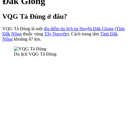
Đăk Glong
VQG Tà Đùng ở đâu?
VQG Tà Đùng là một
địa điểm du lịch tại Huyện Đăk Glong
(
Tỉnh
Đắk Nông
thuộc vùng
Tây Nguyên
). Cách trung tâm
Tỉnh Đắk
Nông
khoảng 47 km.
Du lịch VQG Tà Đùng