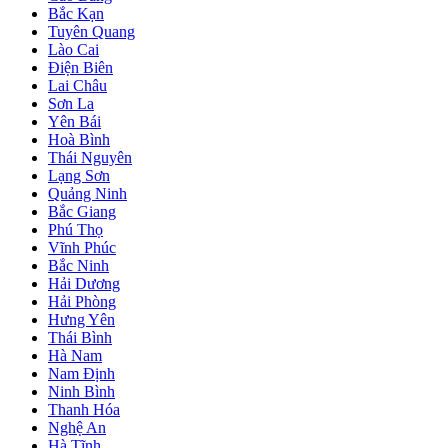
Bắc Kạn
Tuyên Quang
Lào Cai
Điện Biên
Lai Châu
Sơn La
Yên Bái
Hoà Bình
Thái Nguyên
Lạng Sơn
Quảng Ninh
Bắc Giang
Phú Thọ
Vĩnh Phúc
Bắc Ninh
Hải Dương
Hải Phòng
Hưng Yên
Thái Bình
Hà Nam
Nam Định
Ninh Bình
Thanh Hóa
Nghệ An
Hà Tĩnh