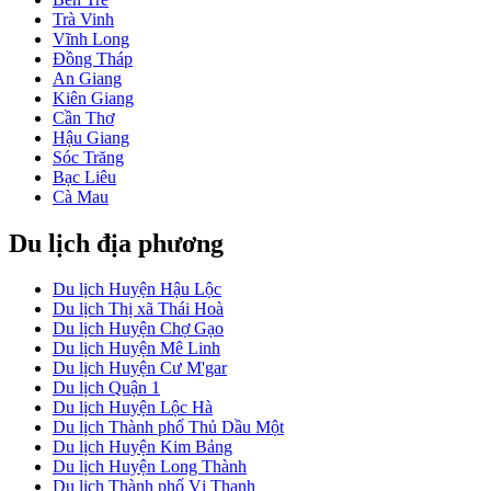
Trà Vinh
Vĩnh Long
Đồng Tháp
An Giang
Kiên Giang
Cần Thơ
Hậu Giang
Sóc Trăng
Bạc Liêu
Cà Mau
Du lịch địa phương
Du lịch Huyện Hậu Lộc
Du lịch Thị xã Thái Hoà
Du lịch Huyện Chợ Gạo
Du lịch Huyện Mê Linh
Du lịch Huyện Cư M'gar
Du lịch Quận 1
Du lịch Huyện Lộc Hà
Du lịch Thành phố Thủ Dầu Một
Du lịch Huyện Kim Bảng
Du lịch Huyện Long Thành
Du lịch Thành phố Vị Thanh