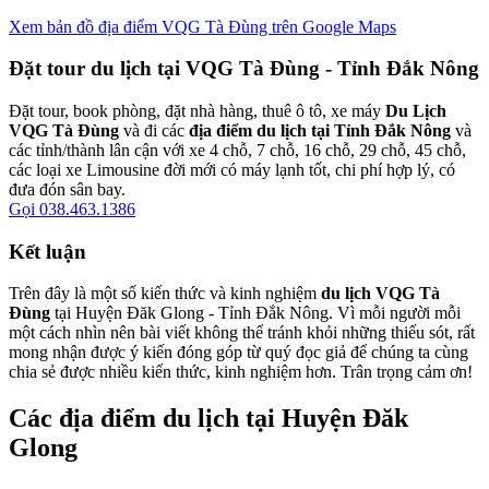
Xem bản đồ địa điểm VQG Tà Đùng trên Google Maps
Đặt tour du lịch tại VQG Tà Đùng - Tỉnh Đắk Nông
Đặt tour, book phòng, đặt nhà hàng, thuê ô tô, xe máy
Du Lịch
VQG Tà Đùng
và đi các
địa điểm du lịch tại Tỉnh Đắk Nông
và
các tỉnh/thành lân cận với xe 4 chỗ, 7 chỗ, 16 chỗ, 29 chỗ, 45 chỗ,
các loại xe Limousine đời mới có máy lạnh tốt, chi phí hợp lý, có
đưa đón sân bay.
Gọi 038.463.1386
Kết luận
Trên đây là một số kiến thức và kinh nghiệm
du lịch VQG Tà
Đùng
tại Huyện Đăk Glong - Tỉnh Đắk Nông. Vì mỗi người mỗi
một cách nhìn nên bài viết không thể tránh khỏi những thiếu sót, rất
mong nhận được ý kiến đóng góp từ quý đọc giả để chúng ta cùng
chia sẻ được nhiều kiến thức, kinh nghiệm hơn. Trân trọng cảm ơn!
Các địa điểm du lịch tại Huyện Đăk
Glong