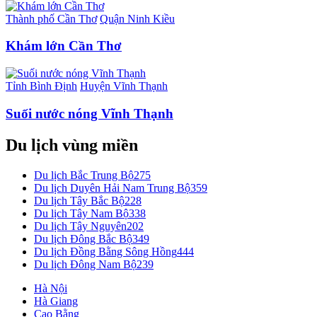
Thành phố Cần Thơ
Quận Ninh Kiều
Khám lớn Cần Thơ
Tỉnh Bình Định
Huyện Vĩnh Thạnh
Suối nước nóng Vĩnh Thạnh
Du lịch vùng miền
Du lịch Bắc Trung Bộ
275
Du lịch Duyên Hải Nam Trung Bộ
359
Du lịch Tây Bắc Bộ
228
Du lịch Tây Nam Bộ
338
Du lịch Tây Nguyên
202
Du lịch Đông Bắc Bộ
349
Du lịch Đồng Bằng Sông Hồng
444
Du lịch Đông Nam Bộ
239
Hà Nội
Hà Giang
Cao Bằng