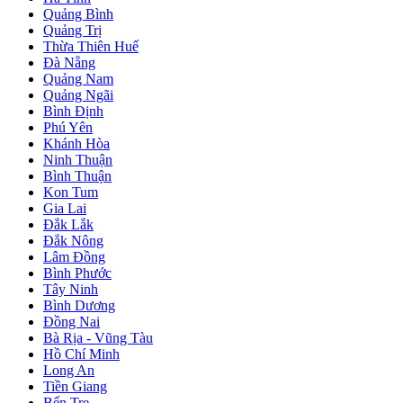
Quảng Bình
Quảng Trị
Thừa Thiên Huế
Đà Nẵng
Quảng Nam
Quảng Ngãi
Bình Định
Phú Yên
Khánh Hòa
Ninh Thuận
Bình Thuận
Kon Tum
Gia Lai
Đắk Lắk
Đắk Nông
Lâm Đồng
Bình Phước
Tây Ninh
Bình Dương
Đồng Nai
Bà Rịa - Vũng Tàu
Hồ Chí Minh
Long An
Tiền Giang
Bến Tre