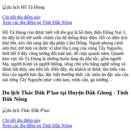
Chi tiết địa điểm này
Xem các địa điểm tại Tỉnh Đắk Nông
Hồ Tà Đùng còn được biết với tên gọi là hồ thủy điện Đồng Nai 3,
do đây là hồ trữ nước chính của hệ thống thủy điện. Hồ có diện tích
khá lớn, kéo dài sang tận địa phận Lâm Đồng. Ngoài phong cảnh
nên thơ, trữ tình và được ví như Hạ Long của vùng Tây Nguyên,
thời tiết ở đây cũng tương đối mát mẻ, dễ chịu quanh năm. Quanh
khu vực hồ Tà Đùng là những buôn làng đa dân tộc, gồm người
Mạ, người Kinh và người Mông, sống chủ yếu bằng nghề nông và
đánh bắt thủy sản trên hồ. Đến đây, du khách sẽ được tìm hiểu văn
hóa của người bản địa, đặc biệt thưởng thức các món ăn đặc sản của
núi rừng Tây Nguyên như: cơm lam, rượu cần, gà nướng…
Du lịch Thác Đắk P'lao tại Huyện Đăk Glong - Tỉnh
Đắk Nông
Chi tiết địa điểm này
Xem các địa điểm tại Tỉnh Đắk Nông