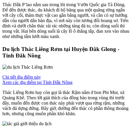
Thác Đắk P’lao nằm sau trong lõi trong Vườn Quốc gia Tà Ðùng.
Để đến được thác, du khách đi bộ băng qua một quãng rừng ngắn
với cây cối, thảm thực vật cao gần bằng người, và cần có sự hướng
dẫn của người dân bản địa, vì nơi này còn tương đối hoang sơ. Trên
đỉnh và dưới chân thác rải rác những tảng đá to, còn dòng suối thì
trong vắt. Hai bên dòng suối là cây lồ ô thẳng tắp, đan xen vào nhau
như những tấm lưới màu xanh.
Du lịch Thác Liêng Rơm tại Huyện Đăk Glong -
Tỉnh Đắk Nông
Chi tiết địa điểm này
Xem các địa điểm tại Tỉnh Đắk Nông
Thác Liêng Rơm hay còn gọi là thác Rậm nằm ở bon Phi Mur, xã
Quảng Khê. Theo lời giải thích của đồng bào trong vùng thì trước
đây, muốn đến được con thác này phải vượt qua rừng rậm, những
vách đá dựng đứng. Bây giờ, đường đến thác có phần thông thoáng
hơn, nhưng cũng muôn phần khó khăn.