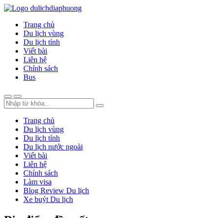
Trang chủ
Du lịch vùng
Du lịch tỉnh
Viết bài
Liên hệ
Chính sách
Bus
Trang chủ
Du lịch vùng
Du lịch tỉnh
Du lịch nước ngoài
Viết bài
Liên hệ
Chính sách
Làm visa
Blog Review Du lịch
Xe buýt Du lịch