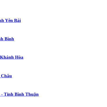
nh Yên Bái
nh Bình
h Khánh Hòa
i Châu
 - Tỉnh Bình Thuận