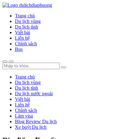
Trang chủ
Du lịch vùng
Du lịch tỉnh
Viết bài
Liên hệ
Chính sách
Bus
Trang chủ
Du lịch vùng
Du lịch tỉnh
Du lịch nước ngoài
Viết bài
Liên hệ
Chính sách
Làm visa
Blog Review Du lịch
Xe buýt Du lịch