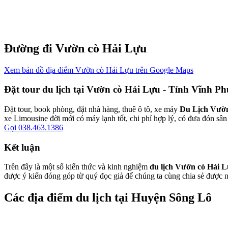
Đường đi Vườn cò Hải Lựu
Xem bản đồ địa điểm Vườn cò Hải Lựu trên Google Maps
Đặt tour du lịch tại Vườn cò Hải Lựu - Tỉnh Vĩnh Ph
Đặt tour, book phòng, đặt nhà hàng, thuê ô tô, xe máy
Du Lịch Vườn
xe Limousine đời mới có máy lạnh tốt, chi phí hợp lý, có đưa đón sân
Gọi 038.463.1386
Kết luận
Trên đây là một số kiến thức và kinh nghiệm
du lịch Vườn cò Hải 
được ý kiến đóng góp từ quý đọc giả để chúng ta cùng chia sẻ được 
Các địa điểm du lịch tại Huyện Sông Lô