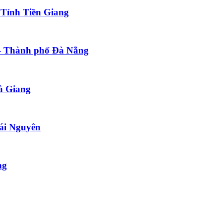
 Tỉnh Tiền Giang
 - Thành phố Đà Nẵng
à Giang
hái Nguyên
ng