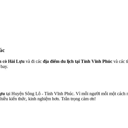
úc
 cò Hải Lựu
và đi các
địa điểm du lịch tại Tỉnh Vĩnh Phúc
và các t
 bay.
Lựu
tại Huyện Sông Lô - Tỉnh Vĩnh Phúc. Vì mỗi người mỗi một cách nhì
nhiều kiến thức, kinh nghiệm hơn. Trân trọng cảm ơn!