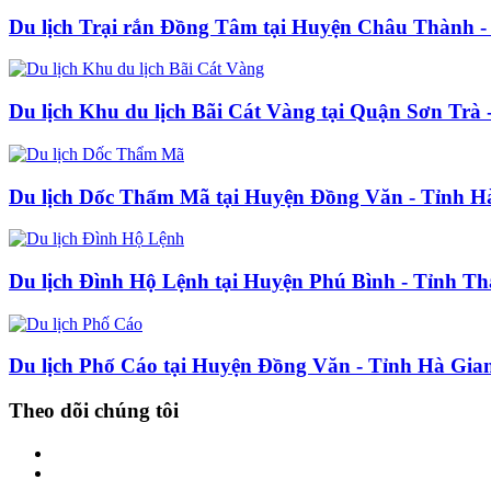
Du lịch Trại rắn Đồng Tâm tại Huyện Châu Thành -
Du lịch Khu du lịch Bãi Cát Vàng tại Quận Sơn Trà
Du lịch Dốc Thẩm Mã tại Huyện Đồng Văn - Tỉnh H
Du lịch Đình Hộ Lệnh tại Huyện Phú Bình - Tỉnh T
Du lịch Phố Cáo tại Huyện Đồng Văn - Tỉnh Hà Gia
Theo dõi chúng tôi