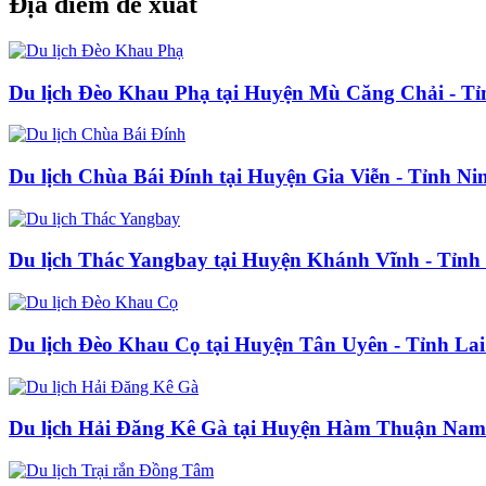
Địa điểm đề xuất
Du lịch Đèo Khau Phạ tại Huyện Mù Căng Chải - Tỉ
Du lịch Chùa Bái Đính tại Huyện Gia Viễn - Tỉnh Ni
Du lịch Thác Yangbay tại Huyện Khánh Vĩnh - Tỉn
Du lịch Đèo Khau Cọ tại Huyện Tân Uyên - Tỉnh La
Du lịch Hải Đăng Kê Gà tại Huyện Hàm Thuận Nam