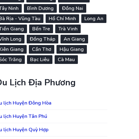
Tây Ninh
Bình Dương
Đồng Nai
Bà Rịa - Vũng Tàu
Hồ Chí Minh
Long An
Tiền Giang
Bến Tre
Trà Vinh
Vĩnh Long
Đồng Tháp
An Giang
Kiên Giang
Cần Thơ
Hậu Giang
Sóc Trăng
Bạc Liêu
Cà Mau
Du Lịch Địa Phương
u lịch Huyện Đông Hòa
u lịch Huyện Tân Phú
u lịch Huyện Quỳ Hợp