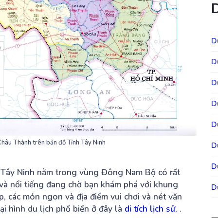
D
D
D
D
D
Châu Thành trên bản đồ Tỉnh Tây Ninh
D
D
 Tây Ninh nằm trong vùng Đông Nam Bộ có rất
 và nổi tiếng đang chờ bạn khám phá với khung
D
ẹp, các món ngon và địa điểm vui chơi và nét văn
ại hình du lịch phổ biến ở đây là
di tích lịch sử
, .