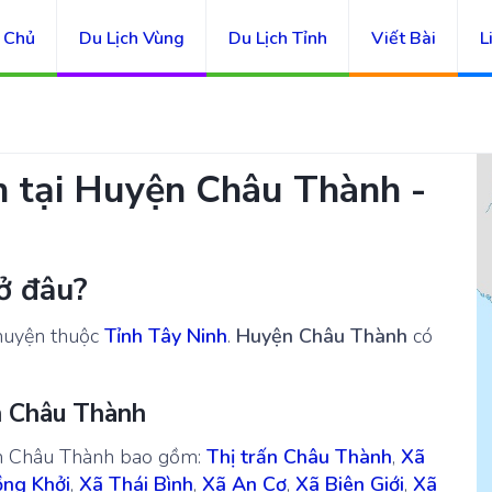
 Chủ
Du Lịch Vùng
Du Lịch Tỉnh
Viết Bài
L
ch tại Huyện Châu Thành -
ở đâu?
huyện thuộc
Tỉnh Tây Ninh
.
Huyện Châu Thành
có
n Châu Thành
ện Châu Thành bao gồm:
Thị trấn Châu Thành
,
Xã
ng Khởi
,
Xã Thái Bình
,
Xã An Cơ
,
Xã Biên Giới
,
Xã