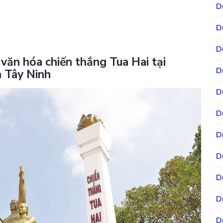
D
D
D
ử văn hóa chiến thắng Tua Hai tại
D
 Tây Ninh
D
D
D
D
D
D
D