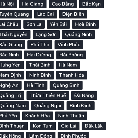
Hà Nội
Hà Giang
Cao Bằng
Bắc Kạn
Tuyên Quang
Lào Cai
Điện Biên
Lai Châu
Sơn La
Yên Bái
Hoà Bình
Thái Nguyên
Lạng Sơn
Quảng Ninh
Bắc Giang
Phú Thọ
Vĩnh Phúc
Bắc Ninh
Hải Dương
Hải Phòng
Hưng Yên
Thái Bình
Hà Nam
Nam Định
Ninh Bình
Thanh Hóa
Nghệ An
Hà Tĩnh
Quảng Bình
Quảng Trị
Thừa Thiên Huế
Đà Nẵng
Quảng Nam
Quảng Ngãi
Bình Định
Phú Yên
Khánh Hòa
Ninh Thuận
Bình Thuận
Kon Tum
Gia Lai
Đắk Lắk
Đắk Nông
Lâm Đồng
Bình Phước