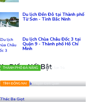
Du lịch Đền Đô tại Thành phố
Từ Sơn - Tỉnh Bắc Ninh
Du lịch Chùa Châu Đốc 3 tại
Quận 9 - Thành phố Hồ Chí
Minh
ịa Điểm Nổi Bật
THÀNH PHỐ ĐÀ NẴNG
Quận Sơn Trà
Hải đăng Sơn Trà
TỈNH ĐỒNG NAI
Huyện Định Quán
Thác Ba Giọt