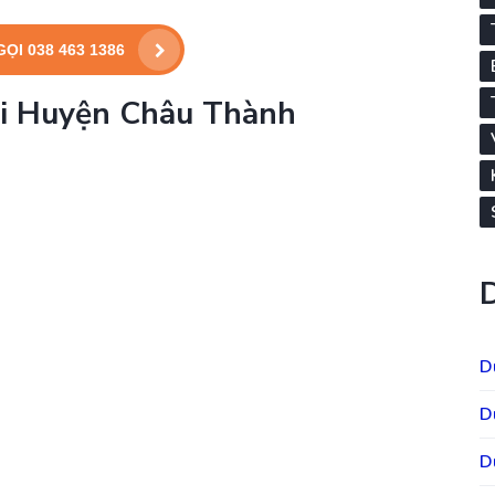
GỌI 038 463 1386
tại Huyện Châu Thành
D
D
D