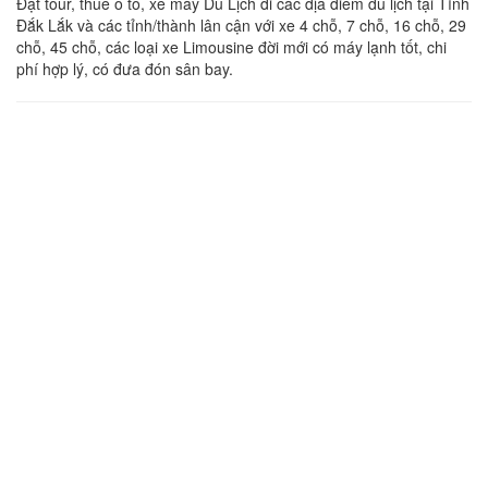
Đặt tour, thuê ô tô, xe máy Du Lịch đi các địa điểm du lịch tại Tỉnh
Đắk Lắk và các tỉnh/thành lân cận với xe 4 chỗ, 7 chỗ, 16 chỗ, 29
chỗ, 45 chỗ, các loại xe Limousine đời mới có máy lạnh tốt, chi
phí hợp lý, có đưa đón sân bay.