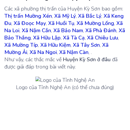
Các xã phường thị trấn của Huyện Kỳ Sơn bao gồm:
Thị trấn Mường Xén
,
Xã Mỹ Lý
,
Xã Bắc Lý
,
Xã Keng
Đu
,
Xã Đoọc Mạy
,
Xã Huồi Tụ
,
Xã Mường Lống
,
Xã
Na Loi
,
Xã Nậm Cắn
,
Xã Bảo Nam
,
Xã Phà Đánh
,
Xã
Bảo Thắng
,
Xã Hữu Lập
,
Xã Tà Cạ
,
Xã Chiêu Lưu
,
Xã Mường Típ
,
Xã Hữu Kiệm
,
Xã Tây Sơn
,
Xã
Mường Ải
,
Xã Na Ngoi
,
Xã Nậm Càn
, .
Như vậy, các thắc mắc về
Huyện Kỳ Sơn ở đâu
đã
được giải đáp trong bài viết này.
Logo của Tỉnh Nghệ An (có thể chưa đúng)