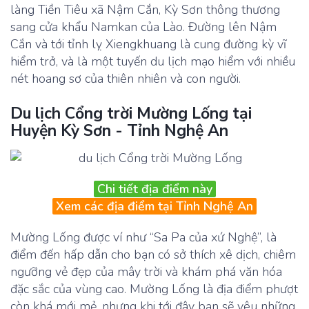
làng Tiền Tiêu xã Nậm Cắn, Kỳ Sơn thông thương
sang cửa khẩu Namkan của Lào. Đường lên Nậm
Cắn và tới tỉnh lỵ Xiengkhuang là cung đường kỳ vĩ
hiểm trở, và là một tuyến du lịch mạo hiểm với nhiều
nét hoang sơ của thiên nhiên và con người.
Du lịch Cổng trời Mường Lống tại
Huyện Kỳ Sơn - Tỉnh Nghệ An
Chi tiết địa điểm này
Xem các địa điểm tại Tỉnh Nghệ An
Mường Lống được ví như “Sa Pa của xứ Nghệ”, là
điểm đến hấp dẫn cho bạn có sở thích xê dịch, chiêm
ngưỡng vẻ đẹp của mây trời và khám phá văn hóa
đặc sắc của vùng cao. Mường Lống là địa điểm phượt
còn khá mới mẻ, nhưng khi tới đây bạn sẽ yêu những