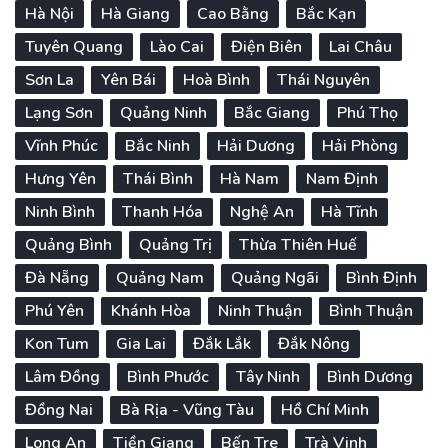
Hà Nội
Hà Giang
Cao Bằng
Bắc Kạn
Tuyên Quang
Lào Cai
Điện Biên
Lai Châu
Sơn La
Yên Bái
Hoà Bình
Thái Nguyên
Lạng Sơn
Quảng Ninh
Bắc Giang
Phú Thọ
Vĩnh Phúc
Bắc Ninh
Hải Dương
Hải Phòng
Hưng Yên
Thái Bình
Hà Nam
Nam Định
Ninh Bình
Thanh Hóa
Nghệ An
Hà Tĩnh
Quảng Bình
Quảng Trị
Thừa Thiên Huế
Đà Nẵng
Quảng Nam
Quảng Ngãi
Bình Định
Phú Yên
Khánh Hòa
Ninh Thuận
Bình Thuận
Kon Tum
Gia Lai
Đắk Lắk
Đắk Nông
Lâm Đồng
Bình Phước
Tây Ninh
Bình Dương
Đồng Nai
Bà Rịa - Vũng Tàu
Hồ Chí Minh
Long An
Tiền Giang
Bến Tre
Trà Vinh