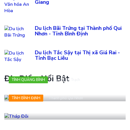
Giang
Du lịch Bãi Trứng tại Thành phố Qui
Nhơn - Tỉnh Bình Định
Du lịch Tắc Sậy tại Thị xã Giá Rai -
Tỉnh Bạc Liêu
Địa Điểm Nổi Bật
TỈNH QUẢNG BÌNH
Huyện Bố Trạch
Vườn thực vật
TỈNH BÌNH ĐỊNH
Thành phố Qui Nhơn
Tháp Đôi