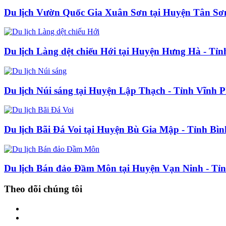
Du lịch Vườn Quốc Gia Xuân Sơn tại Huyện Tân Sơ
Du lịch Làng dệt chiếu Hới tại Huyện Hưng Hà - Tỉn
Du lịch Núi sáng tại Huyện Lập Thạch - Tỉnh Vĩnh 
Du lịch Bãi Đá Voi tại Huyện Bù Gia Mập - Tỉnh Bì
Du lịch Bán đảo Đầm Môn tại Huyện Vạn Ninh - T
Theo dõi chúng tôi