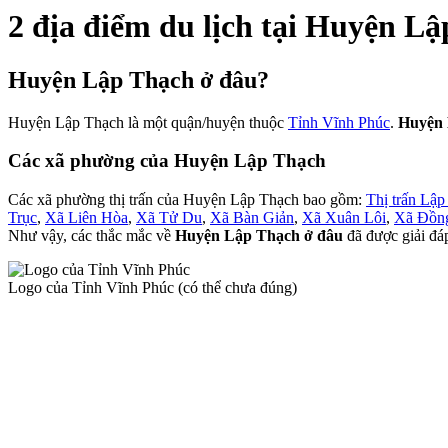
2 địa điểm du lịch tại Huyện L
Huyện Lập Thạch ở đâu?
Huyện Lập Thạch là một quận/huyện thuộc
Tỉnh Vĩnh Phúc
.
Huyện 
Các xã phường của Huyện Lập Thạch
Các xã phường thị trấn của Huyện Lập Thạch bao gồm:
Thị trấn Lập
Trục
,
Xã Liên Hòa
,
Xã Tử Du
,
Xã Bàn Giản
,
Xã Xuân Lôi
,
Xã Đồng
Như vậy, các thắc mắc về
Huyện Lập Thạch ở đâu
đã được giải đáp
Logo của Tỉnh Vĩnh Phúc (có thể chưa đúng)