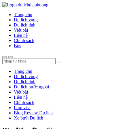
Trang chủ
Du lịch vùng
Du lịch tỉnh
Viết bài
Liên hệ
Chính sách
Bus
Trang chủ
Du lịch vùng
Du lịch tỉnh
Du lịch nước ngoài
Viết bài
Liên hệ
Chính sách
Làm visa
Blog Review Du lịch
Xe buýt Du lịch