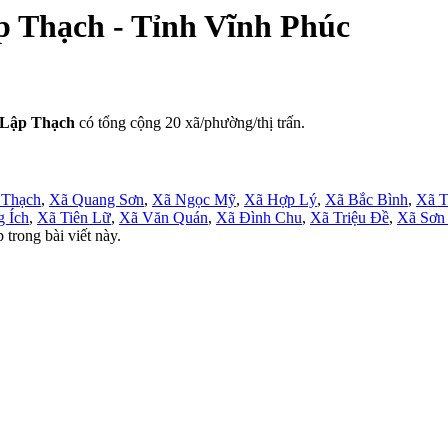
ập Thạch - Tỉnh Vĩnh Phúc
Lập Thạch
có tổng cộng 20 xã/phường/thị trấn.
 Thạch
,
Xã Quang Sơn
,
Xã Ngọc Mỹ
,
Xã Hợp Lý
,
Xã Bắc Bình
,
Xã T
 Ích
,
Xã Tiên Lữ
,
Xã Văn Quán
,
Xã Đình Chu
,
Xã Triệu Đề
,
Xã Sơn
 trong bài viết này.