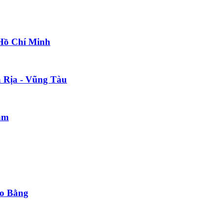
 Hồ Chí Minh
à Rịa - Vũng Tàu
am
ao Bằng