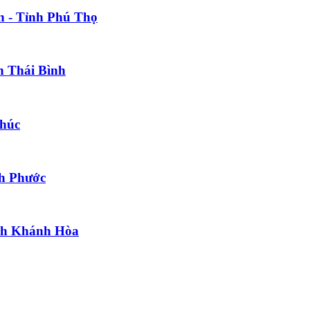
n - Tỉnh Phú Thọ
h Thái Bình
Phúc
nh Phước
ỉnh Khánh Hòa