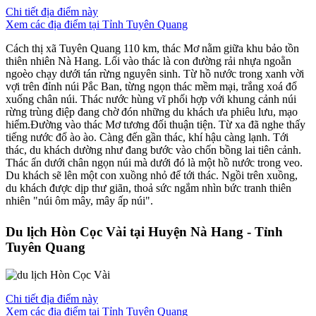
Chi tiết địa điểm này
Xem các địa điểm tại Tỉnh Tuyên Quang
Cách thị xã Tuyên Quang 110 km, thác Mơ nằm giữa khu bảo tồn
thiên nhiên Nà Hang. Lối vào thác là con đường rải nhựa ngoằn
ngoèo chạy dưới tán rừng nguyên sinh. Từ hồ nước trong xanh vời
vợi trên đỉnh núi Pắc Ban, từng ngọn thác mềm mại, trắng xoá đổ
xuống chân núi. Thác nước hùng vĩ phối hợp với khung cảnh núi
rừng trùng điệp đang chờ đón những du khách ưa phiêu lưu, mạo
hiểm.Đường vào thác Mơ tương đối thuận tiện. Từ xa đã nghe thấy
tiếng nước đổ ào ào. Càng đến gần thác, khí hậu càng lạnh. Tới
thác, du khách dường như đang bước vào chốn bồng lai tiên cảnh.
Thác ẩn dưới chân ngọn núi mà dưới đó là một hồ nước trong veo.
Du khách sẽ lên một con xuồng nhỏ để tới thác. Ngồi trên xuồng,
du khách được dịp thư giãn, thoả sức ngắm nhìn bức tranh thiên
nhiên "núi ôm mây, mây ấp núi".
Du lịch Hòn Cọc Vài tại Huyện Nà Hang - Tỉnh
Tuyên Quang
Chi tiết địa điểm này
Xem các địa điểm tại Tỉnh Tuyên Quang