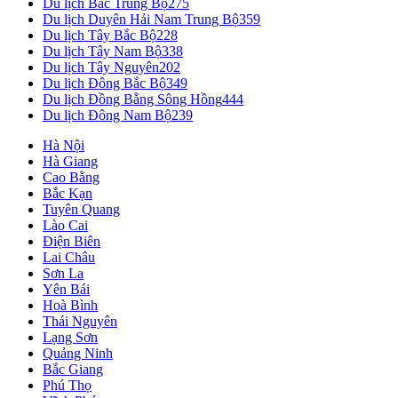
Du lịch Bắc Trung Bộ
275
Du lịch Duyên Hải Nam Trung Bộ
359
Du lịch Tây Bắc Bộ
228
Du lịch Tây Nam Bộ
338
Du lịch Tây Nguyên
202
Du lịch Đông Bắc Bộ
349
Du lịch Đồng Bằng Sông Hồng
444
Du lịch Đông Nam Bộ
239
Hà Nội
Hà Giang
Cao Bằng
Bắc Kạn
Tuyên Quang
Lào Cai
Điện Biên
Lai Châu
Sơn La
Yên Bái
Hoà Bình
Thái Nguyên
Lạng Sơn
Quảng Ninh
Bắc Giang
Phú Thọ