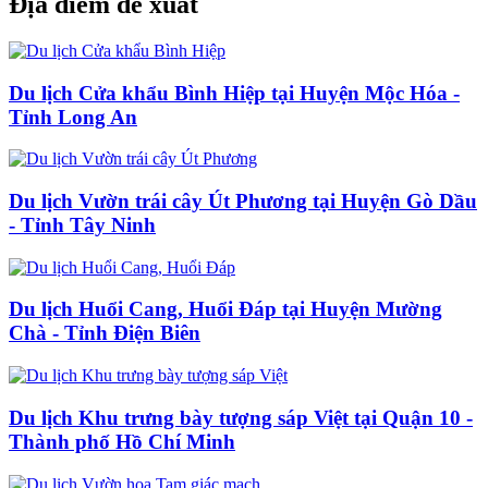
Địa điểm đề xuất
Du lịch Cửa khẩu Bình Hiệp tại Huyện Mộc Hóa -
Tỉnh Long An
Du lịch Vườn trái cây Út Phương tại Huyện Gò Dầu
- Tỉnh Tây Ninh
Du lịch Huổi Cang, Huổi Đáp tại Huyện Mường
Chà - Tỉnh Điện Biên
Du lịch Khu trưng bày tượng sáp Việt tại Quận 10 -
Thành phố Hồ Chí Minh