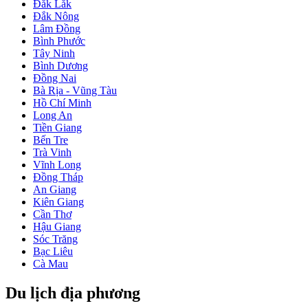
Đắk Lắk
Đắk Nông
Lâm Đồng
Bình Phước
Tây Ninh
Bình Dương
Đồng Nai
Bà Rịa - Vũng Tàu
Hồ Chí Minh
Long An
Tiền Giang
Bến Tre
Trà Vinh
Vĩnh Long
Đồng Tháp
An Giang
Kiên Giang
Cần Thơ
Hậu Giang
Sóc Trăng
Bạc Liêu
Cà Mau
Du lịch địa phương