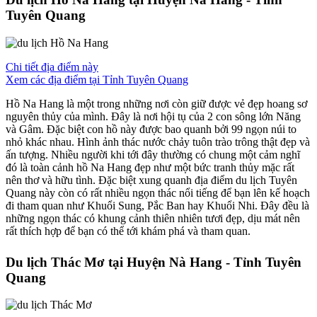
Tuyên Quang
Chi tiết địa điểm này
Xem các địa điểm tại Tỉnh Tuyên Quang
Hồ Na Hang là một trong những nơi còn giữ được vẻ đẹp hoang sơ
nguyên thủy của mình. Đây là nơi hội tụ của 2 con sông lớn Năng
và Gâm. Đặc biệt con hồ này được bao quanh bởi 99 ngọn núi to
nhỏ khác nhau. Hình ảnh thác nước chảy tuôn trào trông thật đẹp và
ấn tượng. Nhiều người khi tới đây thường có chung một cảm nghĩ
đó là toàn cảnh hồ Na Hang đẹp như một bức tranh thủy mặc rất
nên thơ và hữu tình. Đặc biệt xung quanh địa điểm du lịch Tuyên
Quang này còn có rất nhiều ngọn thác nổi tiếng để bạn lên kế hoạch
đi tham quan như Khuổi Sung, Pắc Ban hay Khuổi Nhi. Đây đều là
những ngọn thác có khung cảnh thiên nhiên tươi đẹp, dịu mát nên
rất thích hợp để bạn có thể tới khám phá và tham quan.
Du lịch Thác Mơ tại Huyện Nà Hang - Tỉnh Tuyên
Quang