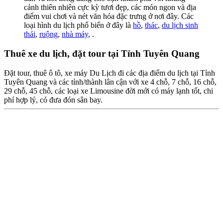
cảnh thiên nhiên cực kỳ tươi đẹp, các món ngon và địa
điểm vui chơi và nét văn hóa đặc trưng ở nơi đây. Các
loại hình du lịch phổ biến ở đây là
hồ
,
thác
,
du lịch sinh
thái
,
ruộng
,
nhà máy
, .
Thuê xe du lịch, đặt tour tại Tỉnh Tuyên Quang
Đặt tour, thuê ô tô, xe máy Du Lịch đi các địa điểm du lịch tại Tỉnh
Tuyên Quang và các tỉnh/thành lân cận với xe 4 chỗ, 7 chỗ, 16 chỗ,
29 chỗ, 45 chỗ, các loại xe Limousine đời mới có máy lạnh tốt, chi
phí hợp lý, có đưa đón sân bay.