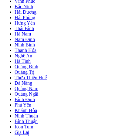
Vĩnh Phúc
Bắc Ninh
Hải Dương
Hải Phòng
Hưng Yên
Thái Bình
Hà Nam
Nam Định
Ninh Bình
Thanh Hóa
Nghệ An
Hà Tĩnh
Quảng Bình
Quảng Trị
Thừa Thiên Huế
Đà Nẵng
Quảng Nam
Quảng Ngãi
Bình Định
Phú Yên
Khánh Hòa
Ninh Thuận
Bình Thuận
Kon Tum
Gia Lai