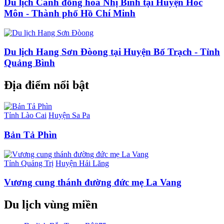
Du lịch Cánh đồng hoa Nhị Bình tại Huyện Hóc
Môn - Thành phố Hồ Chí Minh
Du lịch Hang Sơn Đòong tại Huyện Bố Trạch - Tỉnh
Quảng Bình
Địa điểm nổi bật
Tỉnh Lào Cai
Huyện Sa Pa
Bản Tả Phìn
Tỉnh Quảng Trị
Huyện Hải Lăng
Vương cung thánh đường đức mẹ La Vang
Du lịch vùng miền