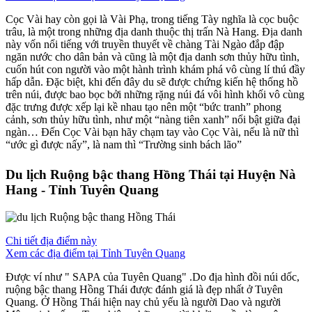
Cọc Vài hay còn gọi là Vài Phạ, trong tiếng Tày nghĩa là cọc buộc
trâu, là một trong những địa danh thuộc thị trấn Nà Hang. Địa danh
này vốn nổi tiếng với truyền thuyết về chàng Tài Ngào đắp đập
ngăn nước cho dân bản và cũng là một địa danh sơn thủy hữu tình,
cuốn hút con người vào một hành trình khám phá vô cùng lí thú đầy
hấp dẫn. Đặc biệt, khi đến đây du sẽ được chứng kiến hệ thống hồ
trên núi, được bao bọc bởi những rặng núi đá vôi hình khối vô cùng
đặc trưng được xếp lại kề nhau tạo nên một “bức tranh” phong
cảnh, sơn thủy hữu tình, như một “nàng tiên xanh” nổi bật giữa đại
ngàn… Đến Cọc Vài bạn hãy chạm tay vào Cọc Vài, nếu là nữ thì
“ước gì được nấy”, là nam thì “Trường sinh bách lão”
Du lịch Ruộng bậc thang Hồng Thái tại Huyện Nà
Hang - Tỉnh Tuyên Quang
Chi tiết địa điểm này
Xem các địa điểm tại Tỉnh Tuyên Quang
Được ví như " SAPA của Tuyên Quang" .Do địa hình đồi núi dốc,
ruộng bậc thang Hồng Thái được đánh giá là đẹp nhất ở Tuyên
Quang. Ở Hồng Thái hiện nay chủ yếu là người Dao và người