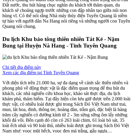
Đất nước, thu hút hàng chục nghìn du khách tới thăm quan, du
khách sẽ choáng ngợp trước những con đập nhân tạo giữa núi non
hùng vĩ. Có thể nói rằng Nhà máy thủy điện Tuyên Quang là niềm
tự hào với người dân Na Hang nói riêng và những người con Tuyên
Quang nói chung.
Du lịch Khu bảo tông thiên nhiên Tát Kẻ - Nậm
Bung tại Huyện Nà Hang - Tỉnh Tuyên Quang
Chi tiết địa điểm này
Xem các địa điểm tại Tỉnh Tuyên Quang
Với diện tích trên 21.000 ha, sự đa dạng về cảnh sắc thiên nhiên và
phong phú về động thực vật là đặc điểm quan trọng để thu hút du
khách, các nhà nghiên cứu khoa học, khảo sát thực địa, du lịch
khám phá, thám hiểm. Tại đây hiện còn lưu giữ được trên 2.000 loài
thực vật, có nhiều loài được ghi trong Sách Đỏ Việt Nam như trai,
mun, lát hoa, đinh, thông tre, hoàng đàn, trầm gió, đặc biệt là hàng
trăm cây nghiến có đường kính từ 2 - 3m sừng sững ôm lấy những
khối đá vôi. Bên cạnh đó còn có 263 loài chim, 61 loài bò sát, 35
loài ếch nhái và 90 loài thú, nhiều loài được ghi trong Sách Đỏ Việt
Nam như: voọc mũi hếch, voọc đen má trắng, gấu ngựa…