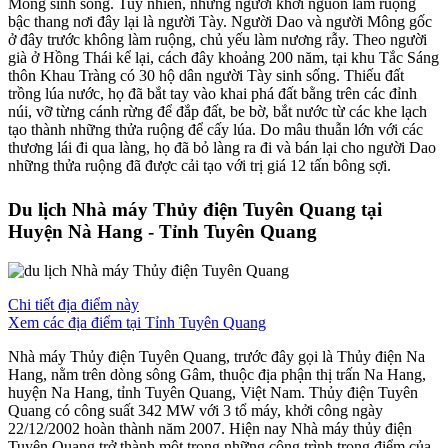
Mông sinh sống. Tuy nhiên, những người khởi nguồn làm ruộng
bậc thang nơi đây lại là người Tày. Người Dao và người Mông gốc
ở đây trước không làm ruộng, chủ yếu làm nương rẫy. Theo người
già ở Hồng Thái kể lại, cách đây khoảng 200 năm, tại khu Tắc Sáng
thôn Khau Tràng có 30 hộ dân người Tày sinh sống. Thiếu đất
trồng lúa nước, họ đã bắt tay vào khai phá đất bằng trên các đỉnh
núi, vỡ từng cánh rừng để đắp đất, be bờ, bắt nước từ các khe lạch
tạo thành những thửa ruộng để cấy lúa. Do mâu thuẫn lớn với các
thương lái đi qua làng, họ đã bỏ làng ra đi và bán lại cho người Dao
những thửa ruộng đã được cải tạo với trị giá 12 tấn bông sợi.
Du lịch Nhà máy Thủy điện Tuyên Quang tại
Huyện Nà Hang - Tỉnh Tuyên Quang
Chi tiết địa điểm này
Xem các địa điểm tại Tỉnh Tuyên Quang
Nhà máy Thủy điện Tuyên Quang, trước đây gọi là Thủy điện Na
Hang, nằm trên dòng sông Gâm, thuộc địa phận thị trấn Na Hang,
huyện Na Hang, tỉnh Tuyên Quang, Việt Nam. Thủy điện Tuyên
Quang có công suất 342 MW với 3 tổ máy, khởi công ngày
22/12/2002 hoàn thành năm 2007. Hiện nay Nhà máy thủy điện
Tuyên Quang trở thành một trong những công trình trọng điểm của