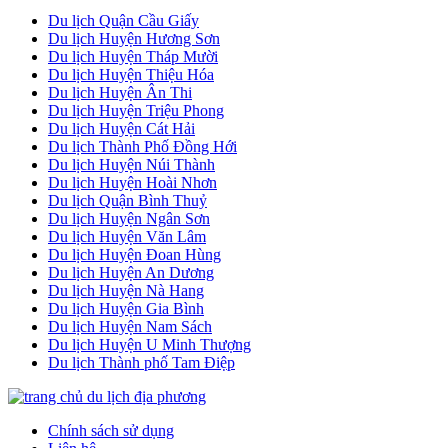
Du lịch Quận Cầu Giấy
Du lịch Huyện Hương Sơn
Du lịch Huyện Tháp Mười
Du lịch Huyện Thiệu Hóa
Du lịch Huyện Ân Thi
Du lịch Huyện Triệu Phong
Du lịch Huyện Cát Hải
Du lịch Thành Phố Đồng Hới
Du lịch Huyện Núi Thành
Du lịch Huyện Hoài Nhơn
Du lịch Quận Bình Thuỷ
Du lịch Huyện Ngân Sơn
Du lịch Huyện Văn Lâm
Du lịch Huyện Đoan Hùng
Du lịch Huyện An Dương
Du lịch Huyện Nà Hang
Du lịch Huyện Gia Bình
Du lịch Huyện Nam Sách
Du lịch Huyện U Minh Thượng
Du lịch Thành phố Tam Điệp
Chính sách sử dụng