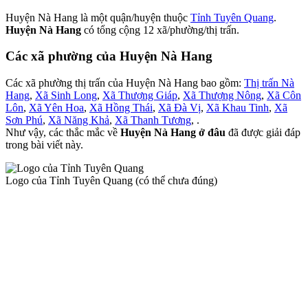
Huyện Nà Hang là một quận/huyện thuộc
Tỉnh Tuyên Quang
.
Huyện Nà Hang
có tổng cộng 12 xã/phường/thị trấn.
Các xã phường của Huyện Nà Hang
Các xã phường thị trấn của Huyện Nà Hang bao gồm:
Thị trấn Nà
Hang
,
Xã Sinh Long
,
Xã Thượng Giáp
,
Xã Thượng Nông
,
Xã Côn
Lôn
,
Xã Yên Hoa
,
Xã Hồng Thái
,
Xã Đà Vị
,
Xã Khau Tinh
,
Xã
Sơn Phú
,
Xã Năng Khả
,
Xã Thanh Tương
, .
Như vậy, các thắc mắc về
Huyện Nà Hang ở đâu
đã được giải đáp
trong bài viết này.
Logo của Tỉnh Tuyên Quang (có thể chưa đúng)