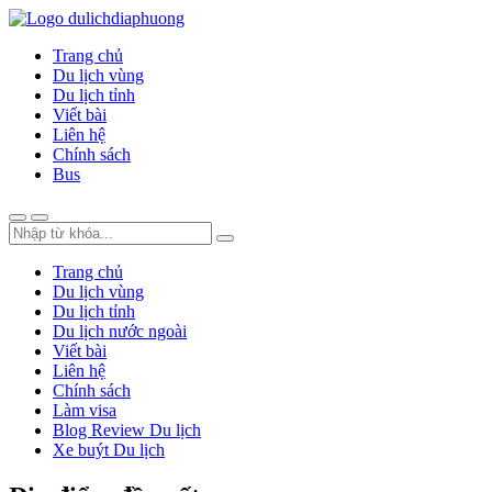
Trang chủ
Du lịch vùng
Du lịch tỉnh
Viết bài
Liên hệ
Chính sách
Bus
Trang chủ
Du lịch vùng
Du lịch tỉnh
Du lịch nước ngoài
Viết bài
Liên hệ
Chính sách
Làm visa
Blog Review Du lịch
Xe buýt Du lịch