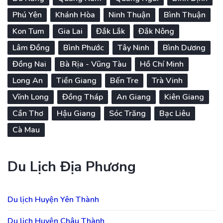
Phú Yên
Khánh Hòa
Ninh Thuận
Bình Thuận
Kon Tum
Gia Lai
Đắk Lắk
Đắk Nông
Lâm Đồng
Bình Phước
Tây Ninh
Bình Dương
Đồng Nai
Bà Rịa - Vũng Tàu
Hồ Chí Minh
Long An
Tiền Giang
Bến Tre
Trà Vinh
Vĩnh Long
Đồng Tháp
An Giang
Kiên Giang
Cần Thơ
Hậu Giang
Sóc Trăng
Bạc Liêu
Cà Mau
Du Lịch Địa Phương
Du lịch Huyện Yên Thành
Du lịch Huyện Châu Thành