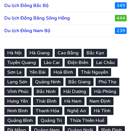
Du lịch Đông Bắc Bộ
349
Du lịch Đồng Bằng Sông Hồng
444
Du lịch Đông Nam Bộ
239
Hà Nội
Hà Giang
Cao Bằng
Bắc Kạn
Tuyên Quang
Lào Cai
Điện Biên
Lai Châu
Sơn La
Yên Bái
Hoà Bình
Thái Nguyên
Lạng Sơn
Quảng Ninh
Bắc Giang
Phú Thọ
Vĩnh Phúc
Bắc Ninh
Hải Dương
Hải Phòng
Hưng Yên
Thái Bình
Hà Nam
Nam Định
Ninh Bình
Thanh Hóa
Nghệ An
Hà Tĩnh
Quảng Bình
Quảng Trị
Thừa Thiên Huế
Đà Nẵng
Quảng Nam
Quảng Ngãi
Bình Định