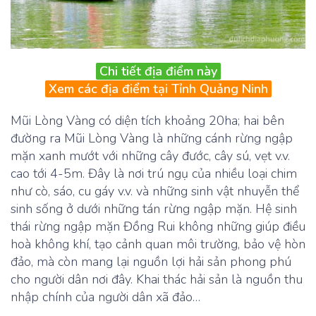
Chi tiết địa điểm này
Xem các địa điểm tại Tỉnh Quảng Ninh
Mũi Lòng Vàng có diện tích khoảng 20ha; hai bên
đường ra Mũi Lòng Vàng là những cánh rừng ngập
mặn xanh mướt với những cây đước, cây sú, vẹt v.v.
cao tới 4-5m. Đây là nơi trú ngụ của nhiều loại chim
như cò, sáo, cu gáy v.v. và những sinh vật nhuyễn thể
sinh sống ở dưới những tán rừng ngập mặn. Hệ sinh
thái rừng ngập mặn Đồng Rui không những giúp điều
hoà không khí, tạo cảnh quan môi trường, bảo vệ hòn
đảo, mà còn mang lại nguồn lợi hải sản phong phú
cho người dân nơi đây. Khai thác hải sản là nguồn thu
nhập chính của người dân xã đảo…