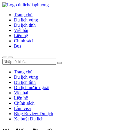
Trang chủ
Du lịch vùng
Du lịch tỉnh
Viết bài
Liên hệ
Chính sách
Bus
Trang chủ
Du lịch vùng
Du lịch tỉnh
Du lịch nước ngoài
Viết bài
Liên hệ
Chính sách
Làm visa
Blog Review Du lịch
Xe buýt Du lịch