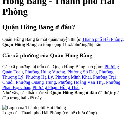
Hồng Bàng - Thành phố Hải
Phòng
Quận Hồng Bàng ở đâu?
Quận Hồng Bàng là một quận/huyện thuộc
Thành phố Hải Phòng
.
Quận Hồng Bàng
có tổng cộng 11 xã/phường/thị trấn.
Các xã phường của Quận Hồng Bàng
Các xã phường thị trấn của Quận Hồng Bàng bao gồm:
Phường
Quán Toan
,
Phường Hùng Vương
,
Phường Sở Dầu
,
Phường
Thượng Lý
,
Phường Hạ Lý
,
Phường Minh Khai
,
Phường Trại
Chuối
,
Phường Quang Trung
,
Phường Hoàng Văn Thụ
,
Phường
Phan Bội Châu
,
Phường Phạm Hồng Thái
, .
Như vậy, các thắc mắc về
Quận Hồng Bàng ở đâu
đã được giải
đáp trong bài viết này.
Logo của Thành phố Hải Phòng (có thể chưa đúng)