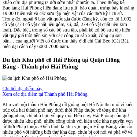
khảo cứu địa phương ra đời sớm nhất ở nước ta. Theo thống kê,
Bảo tàng Hải Phòng hiện đang lưu giữ, bảo quản, trưng bày khoảng
19.000 hiện vật và các sưu tập hiện vật của các thời kỳ lịch sử.
Trong đó, ngoài 6 bảo vật quốc gia được đăng ký, còn có tới 1.092
cổ vật (773 cổ vật chất liệu gốm, sứ, đá, 279 cổ vật chất liệu kim
loại). Đặc biệt, trong số các bộ sưu tập, phải kể tới bộ sưu tập hiện
vật quý giá thời tiền sử, với các công cụ sản xuất, công cụ săn
bắn… của người Việt cổ được tìm thấy ở di chỉ Cái Bèo (Cát Bà),
niên đại cách đây 6000-7000 năm.
Du lịch Khu phố cổ Hải Phòng tại Quận Hồng
Bàng - Thành phố Hải Phòng
Chi tiết địa điểm này
Xem các địa điểm tại Thành phố Hải Phòng
Khu vực nội thành Hải Phòng rất giống một Hà Nội thu nhỏ vì kiến
trúc của hai thành phố này dưới thời Pháp thuộc về tổng thể khá
giống nhau, chỉ nhỏ hơn về quy mô. Đến nay, Hải Phòng còn giữ
được nhiều khu phố, nhiều công trình với kiến trúc khá nguyên vẹn
từ thời Pháp thuộc. Điển hình là khu vực quận Hồng Bàng, vẫn còn
nhiều phố với những biệt thự khá đẹp, chưa bị cơi nới và phá vỡ về