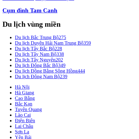
Cụm đình Tam Canh
Du lịch vùng miền
Du lịch Bắc Trung Bộ
275
Du lịch Duyên Hải Nam Trung Bộ
359
Du lịch Tây Bắc Bộ
228
Du lịch Tây Nam Bộ
338
Du lịch Tây Nguyên
202
Du lịch Đông Bắc Bộ
349
Du lịch Đồng Bằng Sông Hồng
444
Du lịch Đông Nam Bộ
239
Hà Nội
Hà Giang
Cao Bằng
Bắc Kạn
Tuyên Quang
Lào Cai
Điện Biên
Lai Châu
Sơn La
Yên Bái