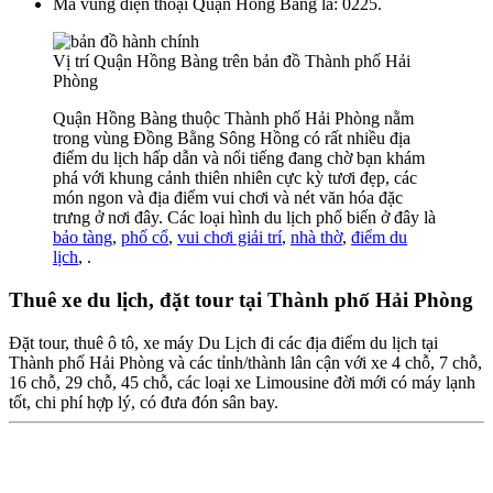
Mã vùng điện thoại Quận Hồng Bàng là: 0225.
Vị trí Quận Hồng Bàng trên bản đồ Thành phố Hải
Phòng
Quận Hồng Bàng thuộc Thành phố Hải Phòng nằm
trong vùng Đồng Bằng Sông Hồng có rất nhiều địa
điểm du lịch hấp dẫn và nổi tiếng đang chờ bạn khám
phá với khung cảnh thiên nhiên cực kỳ tươi đẹp, các
món ngon và địa điểm vui chơi và nét văn hóa đặc
trưng ở nơi đây. Các loại hình du lịch phổ biến ở đây là
bảo tàng
,
phố cổ
,
vui chơi giải trí
,
nhà thờ
,
điểm du
lịch
, .
Thuê xe du lịch, đặt tour tại Thành phố Hải Phòng
Đặt tour, thuê ô tô, xe máy Du Lịch đi các địa điểm du lịch tại
Thành phố Hải Phòng và các tỉnh/thành lân cận với xe 4 chỗ, 7 chỗ,
16 chỗ, 29 chỗ, 45 chỗ, các loại xe Limousine đời mới có máy lạnh
tốt, chi phí hợp lý, có đưa đón sân bay.