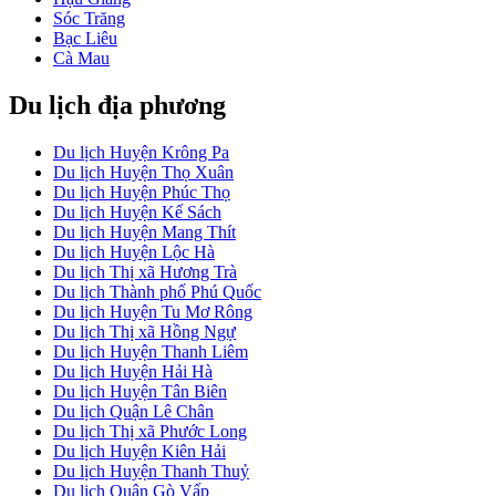
Sóc Trăng
Bạc Liêu
Cà Mau
Du lịch địa phương
Du lịch Huyện Krông Pa
Du lịch Huyện Thọ Xuân
Du lịch Huyện Phúc Thọ
Du lịch Huyện Kế Sách
Du lịch Huyện Mang Thít
Du lịch Huyện Lộc Hà
Du lịch Thị xã Hương Trà
Du lịch Thành phố Phú Quốc
Du lịch Huyện Tu Mơ Rông
Du lịch Thị xã Hồng Ngự
Du lịch Huyện Thanh Liêm
Du lịch Huyện Hải Hà
Du lịch Huyện Tân Biên
Du lịch Quận Lê Chân
Du lịch Thị xã Phước Long
Du lịch Huyện Kiên Hải
Du lịch Huyện Thanh Thuỷ
Du lịch Quận Gò Vấp