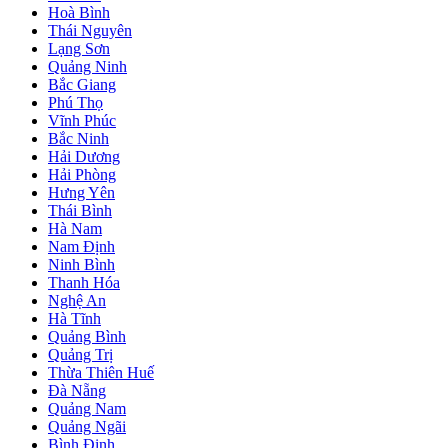
Hoà Bình
Thái Nguyên
Lạng Sơn
Quảng Ninh
Bắc Giang
Phú Thọ
Vĩnh Phúc
Bắc Ninh
Hải Dương
Hải Phòng
Hưng Yên
Thái Bình
Hà Nam
Nam Định
Ninh Bình
Thanh Hóa
Nghệ An
Hà Tĩnh
Quảng Bình
Quảng Trị
Thừa Thiên Huế
Đà Nẵng
Quảng Nam
Quảng Ngãi
Bình Định