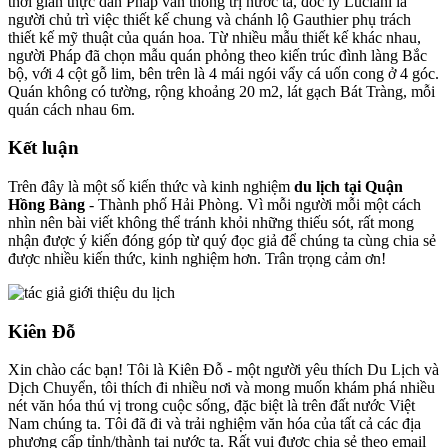
thời gian thực dân Pháp vẫn thống trị nước ta, đốc lý Luciani là
người chủ trì việc thiết kế chung và chánh lộ Gauthier phụ trách
thiết kế mỹ thuật của quán hoa. Từ nhiều mẫu thiết kế khác nhau,
người Pháp đã chọn mẫu quán phỏng theo kiến trúc đình làng Bắc
bộ, với 4 cột gỗ lim, bên trên là 4 mái ngói vẩy cá uốn cong ở 4 góc.
Quán không có tường, rộng khoảng 20 m2, lát gạch Bát Tràng, mỗi
quán cách nhau 6m.
Kết luận
Trên đây là một số kiến thức và kinh nghiệm
du lịch tại Quận
Hồng Bàng
- Thành phố Hải Phòng. Vì mỗi người mỗi một cách
nhìn nên bài viết không thể tránh khỏi những thiếu sót, rất mong
nhận được ý kiến đóng góp từ quý đọc giả để chúng ta cùng chia sẻ
được nhiều kiến thức, kinh nghiệm hơn. Trân trọng cảm ơn!
Kiên Đỗ
Xin chào các bạn! Tôi là Kiên Đỗ - một người yêu thích Du Lịch và
Dịch Chuyển, tôi thích đi nhiều nơi và mong muốn khám phá nhiều
nét văn hóa thú vị trong cuộc sống, đặc biệt là trên đất nước Việt
Nam chúng ta. Tôi đã đi và trải nghiệm văn hóa của tất cả các địa
phương cấp tỉnh/thành tại nước ta. Rất vui được chia sẻ theo email