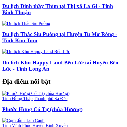
Du lịch Dinh thầy Thím tại Thị xã La Gi - Tỉnh
Bình Thuận
Du lịch Thác Siu Puông tại Huyện Tu Mơ Rông -
Tỉnh Kon Tum
Du lịch Khu Happy Land Bến Lức tại Huyện Bến
Lức - Tỉnh Long An
Địa điểm nổi bật
Tỉnh Đồng Tháp
Thành phố Sa Đéc
Phước Hưng Cổ Tự (chùa Hương)
Tỉnh Vĩnh Phúc
Huyện Bình Xuyên