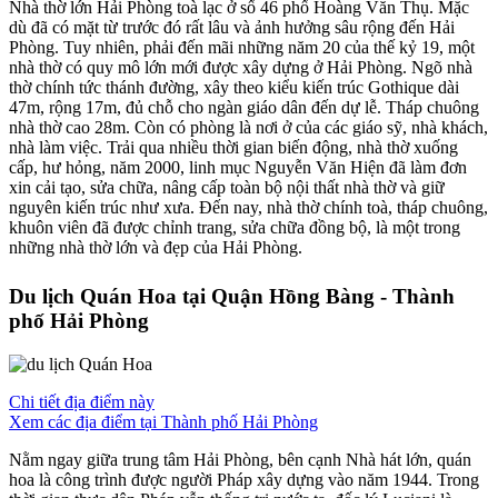
Nhà thờ lớn Hải Phòng toà lạc ở số 46 phố Hoàng Văn Thụ. Mặc
dù đã có mặt từ trước đó rất lâu và ảnh hưởng sâu rộng đến Hải
Phòng. Tuy nhiên, phải đến mãi những năm 20 của thế kỷ 19, một
nhà thờ có quy mô lớn mới được xây dựng ở Hải Phòng. Ngõ nhà
thờ chính tức thánh đường, xây theo kiểu kiến trúc Gothique dài
47m, rộng 17m, đủ chỗ cho ngàn giáo dân đến dự lễ. Tháp chuông
nhà thờ cao 28m. Còn có phòng là nơi ở của các giáo sỹ, nhà khách,
nhà làm việc. Trải qua nhiều thời gian biến động, nhà thờ xuống
cấp, hư hỏng, năm 2000, linh mục Nguyễn Văn Hiện đã làm đơn
xin cải tạo, sửa chữa, nâng cấp toàn bộ nội thất nhà thờ và giữ
nguyên kiến trúc như xưa. Đến nay, nhà thờ chính toà, tháp chuông,
khuôn viên đã được chỉnh trang, sửa chữa đồng bộ, là một trong
những nhà thờ lớn và đẹp của Hải Phòng.
Du lịch Quán Hoa tại Quận Hồng Bàng - Thành
phố Hải Phòng
Chi tiết địa điểm này
Xem các địa điểm tại Thành phố Hải Phòng
Nằm ngay giữa trung tâm Hải Phòng, bên cạnh Nhà hát lớn, quán
hoa là công trình được người Pháp xây dựng vào năm 1944. Trong